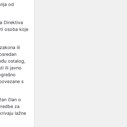
anja od
a Direktiva
ti osoba koje
zakona ili
posredan
eđu ostalog,
i ili javno
pogrešno
povezane s
žan član o
odredbe za
tkrivaju lažne