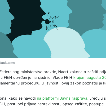
stock.com
Federalnog ministarstva pravde, Nacrt zakona o zaštiti prij
 u FBiH utvrđen je na sjednici Vlade FBiH
krajem augusta 2
lamentarnu proceduru. U javnosti, ovaj zakon poznatiji je 
ona, kako se navodi
na platformi Javna rasprava
, uređuju s
iH, postupci prijave nepravilnosti, opseg zaštite, postupci 