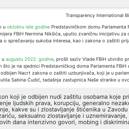
Transparency International B
im u
oktobru iste godine
Predstavničkom domu Parlamenta FB
ijera FBiH Nermina Nikšića, uputio zvaničnu inicijativu za
o sprečavanju sukoba interesa, kao i zakona o zaštiti prij
, u
augustu 2022. godine
, prošli saziv Vlade FBiH utvrdio p
 što je na sjednici Predstavničkog doma Parlamenta FBiH
odbijen Nacrt zakona o zaštiti uzbunjivača, koji je u parla
utila Sabina Ćudić, tadašnja zastupnica Naše stranke u o
on koji je odbijen nudi zaštitu osobama koje pri
enje ljudskih prava, korupciju, generalno nezak
nje, kakve su i zlostavljanje štićenika u Zavodu
ariću, seksualno zlostavljanje i uznemiravanje,
ovih dana intenzivno govori, mobing i diskrimina