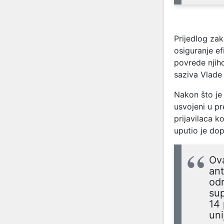
Prijedlog zako
osiguranje ef
povrede njih
saziva Vlade
Nakon što je
usvojeni u p
prijavilaca k
uputio je dop
Ov
ant
odr
sup
14 
uni