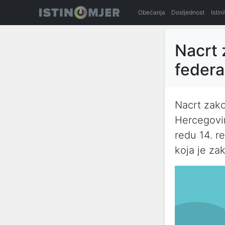
Obećanja
Dosljednost
Istin
Nacrt 
federa
Nacrt zakon
Hercegovin
redu 14. 
koja je z