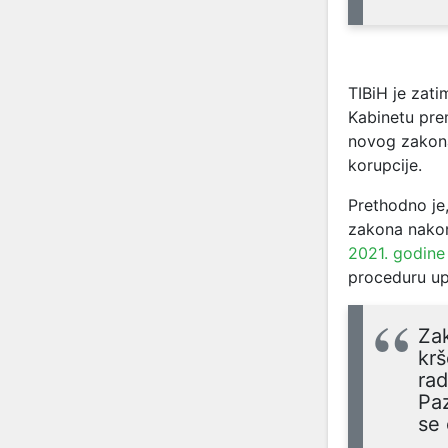
TIBiH je zat
Kabinetu prem
novog zakona 
korupcije.
Prethodno je
zakona nakon
2021. godine
proceduru up
Zak
krš
rad
Paz
se 