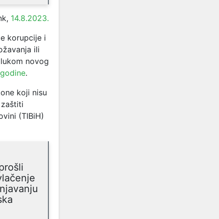
nk,
14.8.2023.
je korupcije i
žavanja ili
odlukom novog
 godine
.
one koji nisu
zaštiti
ovini (TIBiH)
prošli
vlačenje
unjavanju
ska