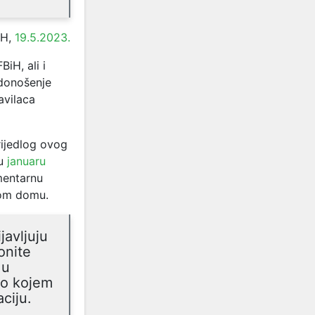
iH,
19.5.2023.
iH, ali i
 donošenje
avilaca
rijedlog ovog
 u
januaru
mentarnu
vom domu.
javljuju
onite
 u
 o kojem
ciju.