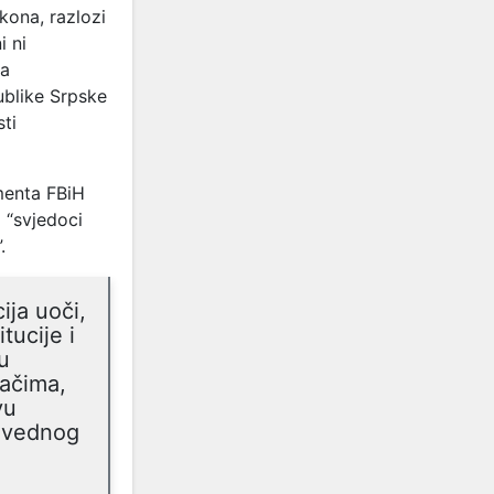
kona, razlozi
i ni
ca
ublike Srpske
sti
menta FBiH
i “svjedoci
.
ija uoči,
tucije i
u
dačima,
vu
ravednog