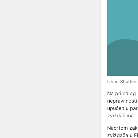
Izvor: Shutter
Na prijedlog 
nepravilnosti
upućen u par
zviždačima”.
Nacrtom zak
zviždača u FB