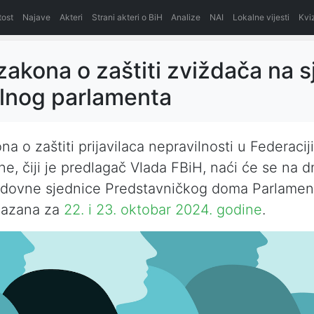
itost
Najave
Akteri
Strani akteri o BiH
Analize
NAI
Lokalne vijesti
Kvi
zakona o zaštiti zviždača na s
lnog parlamenta
a o zaštiti prijavilaca nepravilnosti u Federacij
e, čiji je predlagač Vlada FBiH, naći će se na
redovne sjednice Predstavničkog doma Parlamen
akazana za
22. i 23. oktobar 2024. godine
.