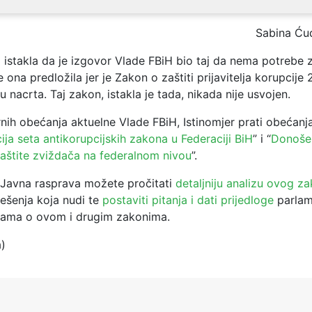
Sabina Ću
a istakla da je izgovor Vlade FBiH bio taj da nema potrebe
e ona predložila jer je Zakon o zaštiti prijavitelja korupcije
u nacrta. Taj zakon, istakla je tada, nikada nije usvojen.
nih obećanja aktuelne Vlade FBiH, Istinomjer prati obećanj
ja seta antikorupcijskih zakona u Federaciji BiH
” i “
Donoše
štite zviždača na federalnom nivou
”.
 Javna rasprava možete pročitati
detaljniju analizu ovog z
rješenja koja nudi te
postaviti pitanja i dati prijedloge
parlam
kama o ovom i drugim zakonima.
a)