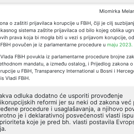
Miomirka Mela
na o zaštiti prijavilaca korupcije u FBiH, čiji je cilj suzbijan
ikasnog sistema zaštite prijavilaca od bilo kojeg oblika ugro
ovih prava koja bi mogła biti u vezi s prijavom korupcije, 
 FBiH povučen je iz parlamentarne procedure u
maju 2023.
 Vlada FBiH povukla iz parlamentarne procedure brojne zak
rethodnom mandatu, a između ostalog, i Prijedlog zakona o 
orupcije u FBiH, Transparency International u Bosni i Herceg
is Vladi FBiH.
akva odluka dodatno će usporiti provođenje
ikorupcijskih reformi jer su neki od zakona već 
eđene procedure i usaglašavanja, a njihovo po
rotno je i deklarativnoj posvećenosti vlasti isp
prioriteta koje je pred bh. vlasti postavila Evrop
ja.