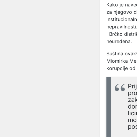
Kako je nav
za njegovo do
institucional
nepravilnost
i Brčko distr
neuređena.
Suština ovak
Miomirka Mela
korupcije od
Pri
pro
zak
don
lic
mog
pos