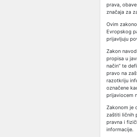
prava, obave
značaja za za
Ovim zakono
Evropskog pa
prijavljuju p
Zakon navodi 
propisa u jav
način” te def
pravo na zašt
razotkriju in
označene kao
prijaviocem n
Zakonom je de
zaštiti lični
pravna i fizič
informacije.