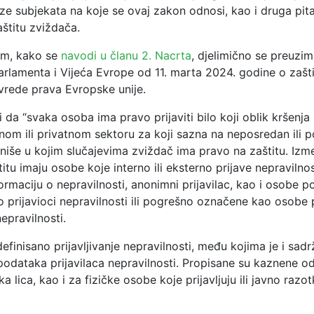
ze subjekata na koje se ovaj zakon odnosi, kao i druga pit
štitu zviždača.
m, kako se
navodi u članu 2. Nacrta
, djelimično se preuzim
rlamenta i Vijeća Evrope od 11. marta 2024. godine o zašti
ovrede prava Evropske unije.
da “svaka osoba ima pravo prijaviti bilo koji oblik kršenja 
nom ili privatnom sektoru za koji sazna na neposredan ili 
iniše u kojim slučajevima zviždač ima pravo na zaštitu. Izm
itu imaju osobe koje interno ili eksterno prijave nepravilnost
formaciju o nepravilnosti, anonimni prijavilac, kao i osobe 
 prijavioci nepravilnosti ili pogrešno označene kao
osobe 
epravilnosti.
finisano prijavljivanje nepravilnosti, među kojima je i sadr
h podataka prijavilaca nepravilnosti. Propisane su kaznene 
ka lica, kao i za fizičke osobe koje prijavljuju ili javno razo