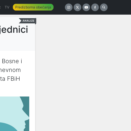
z
TV
Predizborna obećanja
ANALIZE
jednici
i Bosne i
 dnevnom
ta FBiH