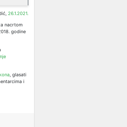
dić,
26.1.2021.
 za nacrtom
 2018. godine
a
nje
akona
, glasati
entarcima i