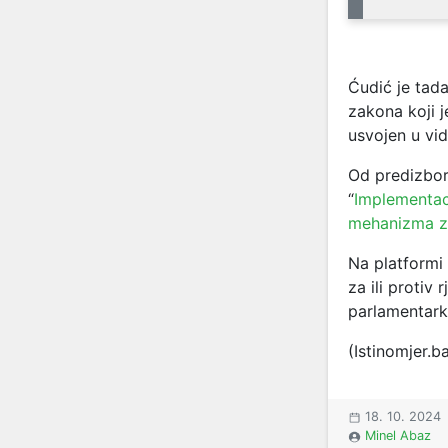
Ćudić je tad
zakona koji j
usvojen u vid
Od predizbor
“
Implementaci
mehanizma za
Na platformi
za ili protiv 
parlamentar
(Istinomjer.b
18. 10. 2024
Minel Abaz