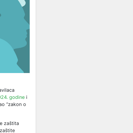
avilaca
024. godine
i
kao “zakon o
e zaštita
zaštite