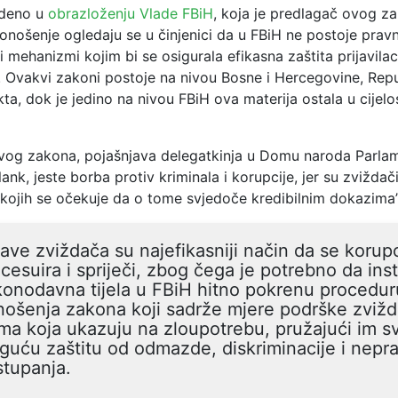
edeno u
obrazloženju Vlade FBiH
, koja je predlagač ovog za
nošenje ogledaju se u činjenici da u FBiH ne postoje pravn
ni mehanizmi kojim bi se osigurala efikasna zaštita prijavila
i. Ovakvi zakoni postoje na nivou Bosne i Hercegovine, Rep
ikta, dok je jedino na nivou FBiH ova materija ostala u cijelo
vog zakona, pojašnjava delegatkinja u Domu naroda Parla
nk, jeste borba protiv kriminala i korupcije, jer su zviždač
 kojih se očekuje da o tome svjedoče kredibilnim dokazima”
jave zviždača su najefikasniji način da se korupc
cesuira i spriječi, zbog čega je potrebno da insti
onodavna tijela u FBiH hitno pokrenu procedur
ošenja zakona koji sadrže mjere podrške zviž
ima koja ukazuju na zloupotrebu, pružajući im s
uću zaštitu od odmazde, diskriminacije i nep
tupanja.