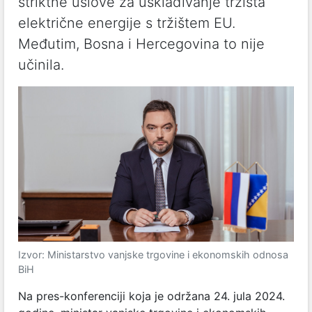
striktne uslove za usklađivanje tržišta
električne energije s tržištem EU.
Međutim, Bosna i Hercegovina to nije
učinila.
Izvor: Ministarstvo vanjske trgovine i ekonomskih odnosa
BiH
Na pres-konferenciji koja je održana 24. jula 2024.