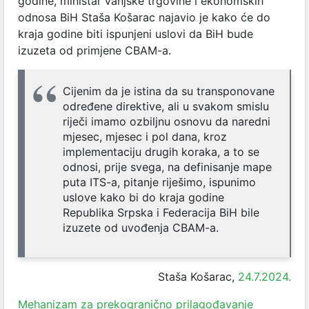
godine, ministar vanjske trgovine i ekonomskih
odnosa BiH Staša Košarac najavio je kako će do
kraja godine biti ispunjeni uslovi da BiH bude
izuzeta od primjene CBAM-a.
Cijenim da je istina da su transponovane
određene direktive, ali u svakom smislu
riječi imamo ozbiljnu osnovu da naredni
mjesec, mjesec i pol dana, kroz
implementaciju drugih koraka, a to se
odnosi, prije svega, na definisanje mape
puta ITS-a, pitanje riješimo, ispunimo
uslove kako bi do kraja godine
Republika Srpska i Federacija BiH bile
izuzete od uvođenja CBAM-a.
Staša Košarac,
24.7.2024.
Mehanizam za prekogranično prilagođavanje