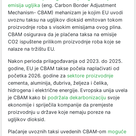
emisija ugljika
(eng. Carbon Border Adjustment
Mechanism- CBAM) mehanizam je kojim EU uvodi
uvoznu taksu na ugljikov dioksid emitovan tokom
proizvodnje roba s visokim emisijama ovog plina.
CBAM osigurava da je plaćena taksa na emisije
CO2 ispuštene prilikom proizvodnje roba koje se
nalaze na tržištu EU.
Nakon perioda prilagođavanja od 2023. do 2025.
godine, EU je CBAM takse počela naplaćivati od
početka 2026. godine za
sektore proizvodnje
cementa, aluminija, đubriva, željeza i čelika,
hidrogena i električne energije. Evropska unija uvela
je CBAM kako bi
podržala dekarbonizaciju
svoje
ekonomije i spriječila kompanije da premjeste
proizvodnju u države koje nemaju poreze na
ugljikov dioksid.
Plaćanje uvoznih taksi uvedenih CBAM-om
moguće