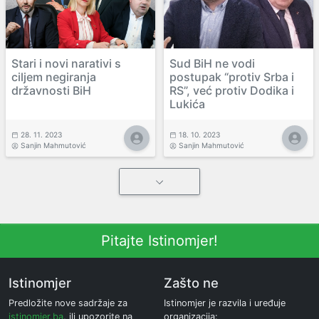
Stari i novi narativi s
Sud BiH ne vodi
ciljem negiranja
postupak “protiv Srba i
državnosti BiH
RS”, već protiv Dodika i
Lukića
28. 11. 2023
18. 10. 2023
Sanjin Mahmutović
Sanjin Mahmutović
Pitajte Istinomjer!
Istinomjer
Zašto ne
Predložite nove sadržaje za
Istinomjer je razvila i uređuje
istinomjer.ba
, ili upozorite na
organizacija: