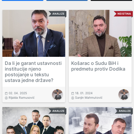
ANALIZE
NEISTINA
Da li je garant ustavnosti
Košarac o Sudu BiH i
institucije njeno
predmetu protiv Dodika
postojanje u tekstu
ustava jedne države?
02. 04. 2025
18. 01. 2024
Rijalda Ramusović
Sanjin Mahmutović
ANALIZE
ANALIZE