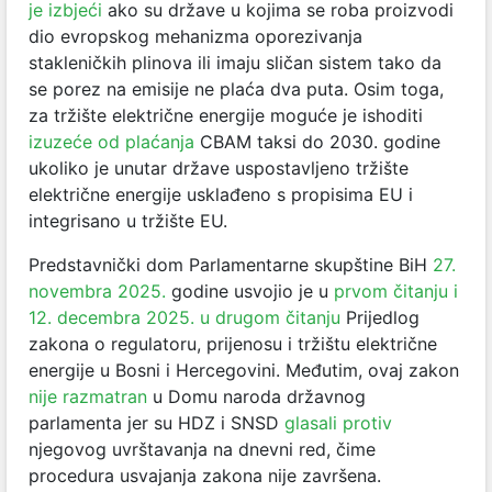
je izbjeći
ako su države u kojima se roba proizvodi
dio evropskog mehanizma oporezivanja
stakleničkih plinova ili imaju sličan sistem tako da
se porez na emisije ne plaća dva puta. Osim toga,
za tržište električne energije moguće je ishoditi
izuzeće od plaćanja
CBAM taksi do 2030. godine
ukoliko je unutar države uspostavljeno tržište
električne energije usklađeno s propisima EU i
integrisano u tržište EU.
Predstavnički dom Parlamentarne skupštine BiH
27.
novembra 2025.
godine usvojio je u
prvom čitanju i
12. decembra 2025.
u drugom čitanju
Prijedlog
zakona o regulatoru, prijenosu i tržištu električne
energije u Bosni i Hercegovini. Međutim, ovaj zakon
nije razmatran
u Domu naroda državnog
parlamenta jer su HDZ i SNSD
glasali protiv
njegovog uvrštavanja na dnevni red, čime
procedura usvajanja zakona nije završena.