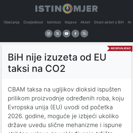
Obećanja
Dosljednost
Istinitost
Najave
Akteri
Strani akteri o BiH
An
NEISPUNJENO
BiH nije izuzeta od EU
taksi na CO2
CBAM taksa na ugljikov dioksid ispušten
prilikom proizvodnje određenih roba, koju
Evropska unija (EU) uvodi od početka
2026. godine, moguće je izbjeći ukoliko
države uvedu slične mehanizme i ispune