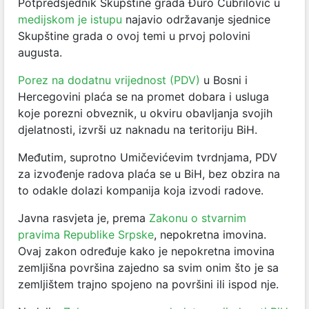
Potpredsjednik Skupštine grada Đuro Čubrilović u
medijskom je istupu
najavio održavanje sjednice
Skupštine grada o ovoj temi u prvoj polovini
augusta.
Porez na dodatnu vrijednost (PDV)
u Bosni i
Hercegovini plaća se na promet dobara i usluga
koje porezni obveznik, u okviru obavljanja svojih
djelatnosti, izvrši uz naknadu na teritoriju BiH.
Međutim, suprotno Umičevićevim tvrdnjama, PDV
za izvođenje radova plaća se u BiH, bez obzira na
to odakle dolazi kompanija koja izvodi radove.
Javna rasvjeta je, prema
Zakonu o stvarnim
pravima Republike Srpske
, nepokretna imovina.
Ovaj zakon određuje kako je nepokretna imovina
zemljišna površina zajedno sa svim onim što je sa
zemljištem trajno spojeno na površini ili ispod nje.