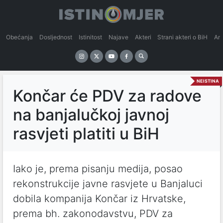
Obećanja
Dosljednost
Istinitost
Najave
Akteri
Strani akteri o BiH
An
NEISTINA
Končar će PDV za radove
na banjalučkoj javnoj
rasvjeti platiti u BiH
Iako je, prema pisanju medija, posao
rekonstrukcije javne rasvjete u Banjaluci
dobila kompanija Končar iz Hrvatske,
prema bh. zakonodavstvu, PDV za