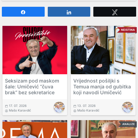
Share
Share
Tweet
NEISTINA
Seksizam pod maskom
Vrijednost pošiljki s
šale: Umičević “čuva
Temua manja od gubitka
brak” bez sekretarice
koji navodi Umičević
17. 07. 2026
13. 07. 2026
Mašo Karavdić
Mašo Karavdić
ANALIZE