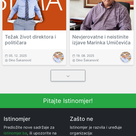
Težak život direktora i
Nevjerovatne i neistinite
političara
izjave Marinka Umičevića
05. 12. 2025
19. 08. 2025
Dino Šakanović
Dino Šakanović
Pitajte Istinomjer!
Istinomjer
Zašto ne
Predložite nove sadržaje za
Istinomjer je razvila i uređuje
istinomjer.ba
, ili upozorite na
organizacija: