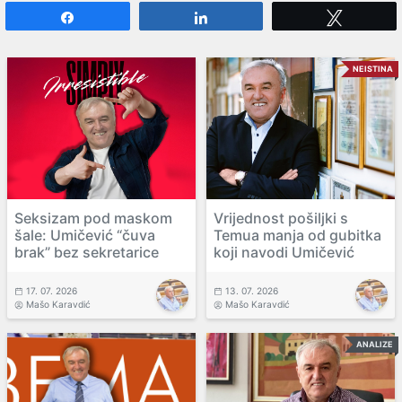
Share
Share
Tweet
NEISTINA
Seksizam pod maskom
Vrijednost pošiljki s
šale: Umičević “čuva
Temua manja od gubitka
brak” bez sekretarice
koji navodi Umičević
17. 07. 2026
13. 07. 2026
Mašo Karavdić
Mašo Karavdić
ANALIZE