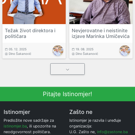
Težak život direktora i
Nevjerovatne i neistinite
političara
izjave Marinka Umičevića
05. 12. 2025
19. 08. 2025
Dino Šakanović
Dino Šakanović
Pitajte Istinomjer!
Istinomjer
Zašto ne
Predložite nove sadržaje za
Istinomjer je razvila i uređuje
istinomjer.ba
, ili upozorite na
organizacija:
neodgovornost političara.
U.G. Zašto ne,
info@zastone.ba