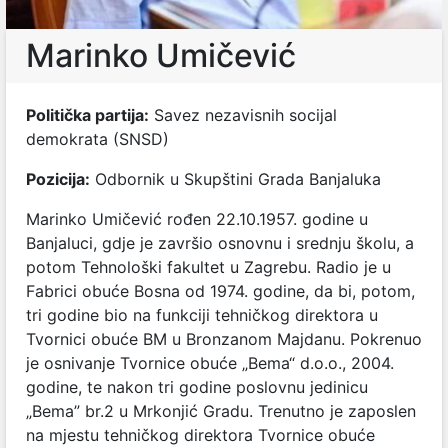
Marinko Umičević
Politička partija:
Savez nezavisnih socijal
demokrata (SNSD)
Pozicija:
Odbornik u Skupštini Grada Banjaluka
Marinko Umičević rođen 22.10.1957. godine u
Banjaluci, gdje je završio osnovnu i srednju školu, a
potom Tehnološki fakultet u Zagrebu. Radio je u
Fabrici obuće Bosna od 1974. godine, da bi, potom,
tri godine bio na funkciji tehničkog direktora u
Tvornici obuće BM u Bronzanom Majdanu. Pokrenuo
je osnivanje Tvornice obuće „Bema“ d.o.o., 2004.
godine, te nakon tri godine poslovnu jedinicu
„Bema” br.2 u Mrkonjić Gradu. Trenutno je zaposlen
na mjestu tehničkog direktora Tvornice obuće