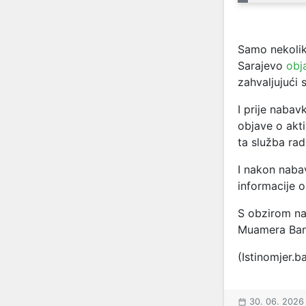
Samo nekolik
Sarajevo
obj
zahvaljujući 
I prije naba
objave o akt
ta služba ra
I nakon naba
informacije o
S obzirom na
Muamera Band
(Istinomjer.b
30. 06. 2026