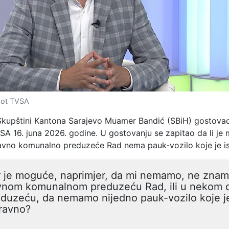
hot TVSA
Skupštini Kantona Sarajevo Muamer Bandić (SBiH) gostovao
A 16. juna 2026. godine. U gostovanju se zapitao da li je
avno komunalno preduzeće Rad nema pauk-vozilo koje je i
r je moguće, naprimjer, da mi nemamo, ne znam
vnom komunalnom preduzeću Rad, ili u nekom
eduzeću, da nemamo nijedno pauk-vozilo koje j
ravno?