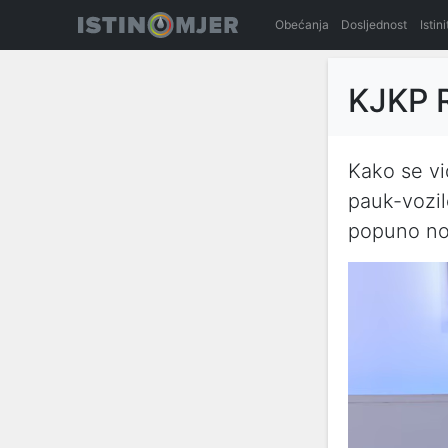
Obećanja
Dosljednost
Istin
KJKP R
Kako se vi
pauk-vozil
popuno nov