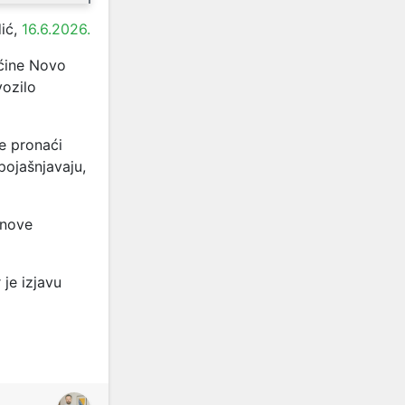
ić,
16.6.2026.
pćine Novo
vozilo
e pronaći
pojašnjavaju,
 nove
je izjavu