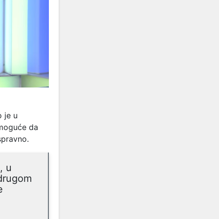
 je u
 moguće da
spravno.
, u
 drugom
e