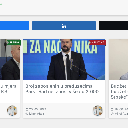
ć
Share
Share
ISTINA
NEISTINA
ju mjera
Broj zaposlenih u preduzećima
Budžet 
e KS
Park i Rad ne iznosi više od 2.000
budžet 
Srpske”
26. 09. 2024
18. 06. 2
Minel Abaz
Minel Ab