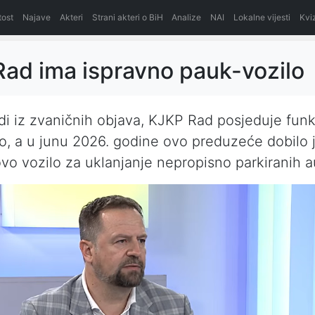
itost
Najave
Akteri
Strani akteri o BiH
Analize
NAI
Lokalne vijesti
Kvi
ad ima ispravno pauk-vozilo
di iz zvaničnih objava, KJKP Rad posjeduje fun
o, a u junu 2026. godine ovo preduzeće dobilo j
o vozilo za uklanjanje nepropisno parkiranih a