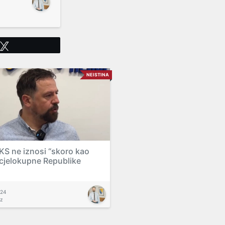
Tweet
NEISTINA
KS ne iznosi “skoro kao
cjelokupne Republike
024
az