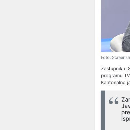
Foto: Screens
Zastupnik u 
programu TVS
Kantonalno j
Za
Ja
pr
isp