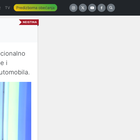
z
TV
Predizborna obećanja
NEISTINA
kcionalno
e i
utomobila.