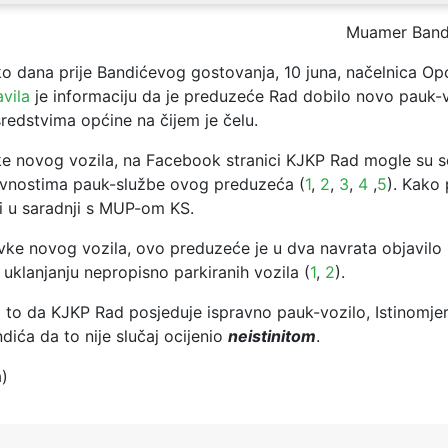
Muamer Band
o dana prije Bandićevog gostovanja, 10 juna, načelnica O
avila
je informaciju da je preduzeće Rad dobilo novo pauk-
sredstvima općine na čijem je čelu.
vke novog vozila, na Facebook stranici KJKP Rad mogle su s
ivnostima pauk-službe ovog preduzeća (
1
,
2
,
3
,
4
,
5
). Kako 
di u saradnji s MUP-om KS.
vke novog vozila, ovo preduzeće je u dva navrata objavilo
 uklanjanju nepropisno parkiranih vozila (
1
,
2
).
 to da KJKP Rad posjeduje ispravno pauk-vozilo, Istinomjer 
ića da to nije slučaj ocijenio
neistinitom
.
a)