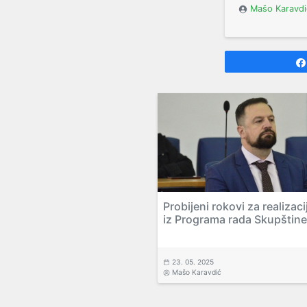
Mašo Karavdi
Probijeni rokovi za realizaci
iz Programa rada Skupštin
23. 05. 2025
Mašo Karavdić