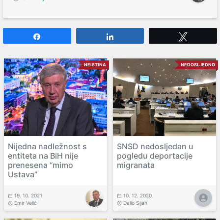
Share
Share
Tweet
NEISTINA
NEDOSLJEDNO
Nijedna nadležnost s
SNSD nedosljedan u
entiteta na BiH nije
pogledu deportacije
prenesena “mimo
migranata
Ustava”
19. 10. 2021
10. 12. 2020
Emir Velić
Dalio Sijah