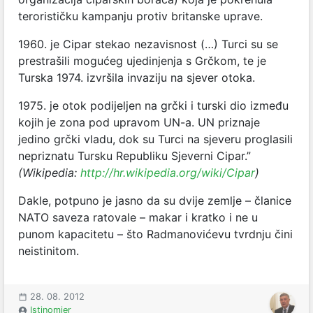
terorističku kampanju protiv britanske uprave.
1960. je Cipar stekao nezavisnost (…) Turci su se
prestrašili mogućeg ujedinjenja s Grčkom, te je
Turska 1974. izvršila invaziju na sjever otoka.
1975. je otok podijeljen na grčki i turski dio između
kojih je zona pod upravom UN-a. UN priznaje
jedino grčki vladu, dok su Turci na sjeveru proglasili
nepriznatu Tursku Republiku Sjeverni Cipar.”
(Wikipedia:
http://hr.wikipedia.org/wiki/Cipar
)
Dakle, potpuno je jasno da su dvije zemlje – članice
NATO saveza ratovale – makar i kratko i ne u
punom kapacitetu – što Radmanovićevu tvrdnju čini
neistinitom.
28. 08. 2012
Istinomjer