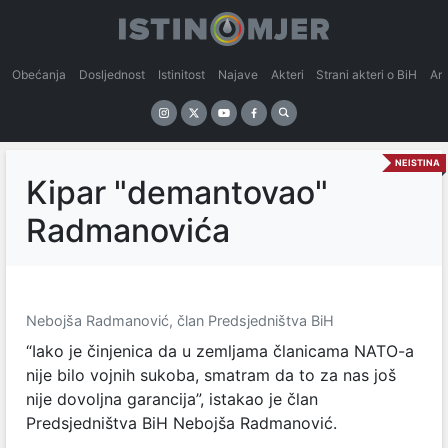
Obećanja
Dosljednost
Istinitost
Najave
Akteri
Strani akteri o BiH
An
NEISTINA
Kipar "demantovao"
Radmanovića
Nebojša Radmanović, član Predsjedništva BiH
“Iako je činjenica da u zemljama članicama NATO-a
nije bilo vojnih sukoba, smatram da to za nas još
nije dovoljna garancija”, istakao je član
Predsjedništva BiH Nebojša Radmanović.