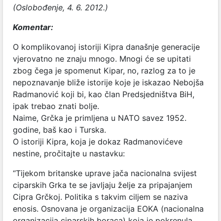
(Oslobođenje, 4. 6. 2012.)
Komentar:
O komplikovanoj istoriji Kipra današnje generacije
vjerovatno ne znaju mnogo. Mnogi će se upitati
zbog čega je spomenut Kipar, no, razlog za to je
nepoznavanje bliže istorije koje je iskazao Nebojša
Radmanović koji bi, kao član Predsjedništva BiH,
ipak trebao znati bolje.
Naime, Grčka je primljena u NATO savez 1952.
godine, baš kao i Turska.
O istoriji Kipra, koja je dokaz Radmanovićeve
nestine, pročitajte u nastavku:
“Tijekom britanske uprave jača nacionalna svijest
ciparskih Grka te se javljaju želje za pripajanjem
Cipra Grčkoj. Politika s takvim ciljem se naziva
enosis. Osnovana je organizacija EOKA (nacionalna
organizacija ciparskih boraca) koja je pokrenula