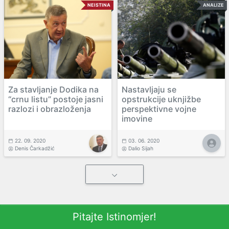
NEISTINA
ANALIZE
Za stavljanje Dodika na
Nastavljaju se
“crnu listu” postoje jasni
opstrukcije uknjižbe
razlozi i obrazloženja
perspektivne vojne
imovine
22. 09. 2020
03. 06. 2020
Denis Čarkadžić
Dalio Sijah
Pitajte Istinomjer!