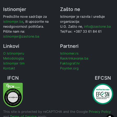
Istinomjer
Zašto ne
Predložite nove sadržaje za
Istinomjer je razvila i uređuje
istinomjer.ba
, ili upozorite na
organizacija:
neodgovornost političara.
U.G. Zašto ne,
info@zastone.ba
Pišite nam na:
Tel/Fax: +387 33 61 84 61
istinomjer@zastone.ba
Linkovi
Partneri
O Istinomjeru
Istinomer.rs
Metodologija
Raskrinkavanje.ba
Istinomjer tim
Faktograf.hr
Kontakt
Poynter.org
IFCN
EFCSN
This site is protected by reCAPTCHA and the Google
Privacy Policy
and
Terms of Service
apply.