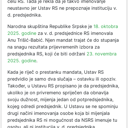
čelu RS. Tada je rekla da je takvo imenovanje
neustavno jer Ustav RS ne prepoznaje instituciju v.
d. predsjednika.
Narodna skupština Republike Srpske je
18. oktobra
2025. godine
za v. d. predsjednice RS imenovala
Anu Trišić-Babić. Njen mandat trajat će do stupanja
na snagu rezultata prijevremenih izbora za
predsjednika RS, koji će biti održani
23. novembra
2025. godine
.
Kada je riječ o prestanku mandata, Ustav RS
predvidio je samo dva slučaja – ostavku ili opoziv.
Također, u Ustavu RS propisano je da predsjednika,
ukoliko je on privremeno spriječen da obnavlja
svoju dužnost, mijenja jedan od potpredsjednika,
kojeg odredi predsjednik. U Ustavu se ne spominju
drugi načini imenovanja osobe koja bi mijenjala
predsjednika RS ni mogućnost da NSRS imenuje tu
osobu, ali ni institucija v. d. predsjednika.