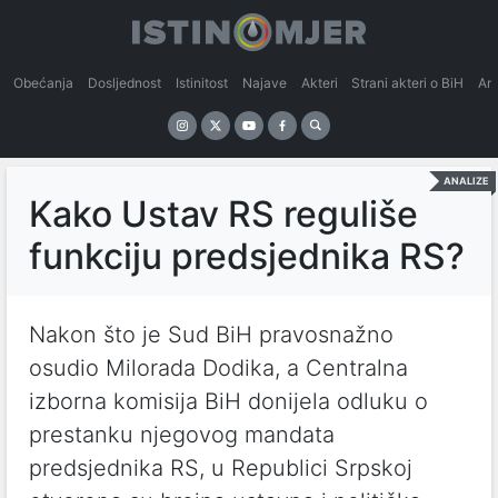
Obećanja
Dosljednost
Istinitost
Najave
Akteri
Strani akteri o BiH
An
ANALIZE
Kako Ustav RS reguliše
funkciju predsjednika RS?
Nakon što je Sud BiH pravosnažno
osudio Milorada Dodika, a Centralna
izborna komisija BiH donijela odluku o
prestanku njegovog mandata
predsjednika RS, u Republici Srpskoj