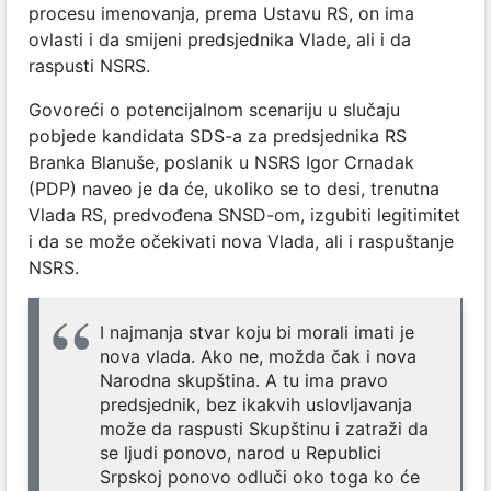
procesu imenovanja, prema Ustavu RS, on ima
ovlasti i da smijeni predsjednika Vlade, ali i da
raspusti NSRS.
Govoreći o potencijalnom scenariju u slučaju
pobjede kandidata SDS-a za predsjednika RS
Branka Blanuše, poslanik u NSRS Igor Crnadak
(PDP) naveo je da će, ukoliko se to desi, trenutna
Vlada RS, predvođena SNSD-om, izgubiti legitimitet
i da se može očekivati nova Vlada, ali i raspuštanje
NSRS.
I najmanja stvar koju bi morali imati je
nova vlada. Ako ne, možda čak i nova
Narodna skupština. A tu ima pravo
predsjednik, bez ikakvih uslovljavanja
može da raspusti Skupštinu i zatraži da
se ljudi ponovo, narod u Republici
Srpskoj ponovo odluči oko toga ko će