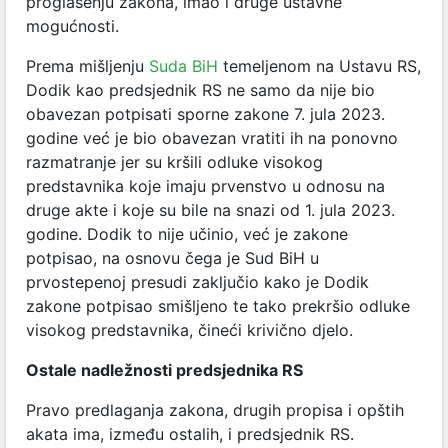
proglašenju zakona, imao i druge ustavne
mogućnosti.
Prema mišljenju
Suda BiH
temeljenom na Ustavu RS,
Dodik kao predsjednik RS ne samo da nije bio
obavezan potpisati sporne zakone 7. jula 2023.
godine već je bio obavezan vratiti ih na ponovno
razmatranje jer su kršili odluke visokog
predstavnika koje imaju prvenstvo u odnosu na
druge akte i koje su bile na snazi od 1. jula 2023.
godine. Dodik to nije učinio, već je zakone
potpisao, na osnovu čega je Sud BiH u
prvostepenoj presudi zaključio kako je Dodik
zakone potpisao smišljeno te tako prekršio odluke
visokog predstavnika, čineći krivično djelo.
Ostale nadležnosti predsjednika RS
Pravo predlaganja zakona, drugih propisa i opštih
akata ima, između ostalih, i predsjednik RS.