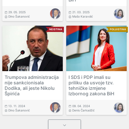
29. 05. 2025
21. 03. 2025
Dino Šakanović
Mašo Karavdić
NEISTINA
POLUISTINA
Trumpova administracija
I SDS i PDP imali su
nije sankcionisala
priliku da usvoje tzv.
Dodika, ali jeste Nikolu
tehničke izmjene
Špirića
Izbornog zakona BiH
13. 11. 2024
09. 04. 2024
Dino Šakanović
Denis Čarkadžić