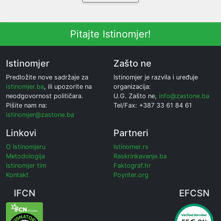
Pitajte Istinomjer!
Istinomjer
Zašto ne
Predložite nove sadržaje za
Istinomjer je razvila i uređuje
istinomjer.ba
, ili upozorite na
organizacija:
neodgovornost političara.
U.G. Zašto ne,
info@zastone.ba
Pišite nam na:
Tel/Fax: +387 33 61 84 61
istinomjer@zastone.ba
Linkovi
Partneri
O Istinomjeru
Istinomer.rs
Metodologija
Raskrinkavanje.ba
Istinomjer tim
Faktograf.hr
Kontakt
Poynter.org
IFCN
EFCSN