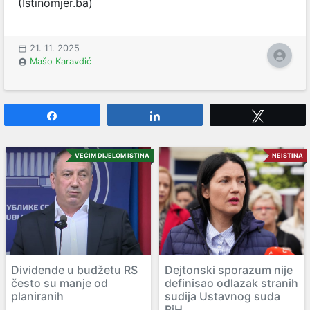
(Istinomjer.ba)
21. 11. 2025
Mašo Karavdić
Share
Share
Tweet
VEĆIM DIJELOM ISTINA
NEISTINA
Dividende u budžetu RS
Dejtonski sporazum nije
često su manje od
definisao odlazak stranih
planiranih
sudija Ustavnog suda
BiH