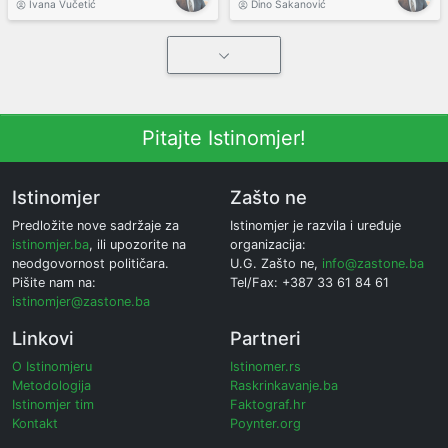
Ivana Vučetić
Dino Šakanović
Pitajte Istinomjer!
Istinomjer
Zašto ne
Predložite nove sadržaje za
Istinomjer je razvila i uređuje
istinomjer.ba
, ili upozorite na
organizacija:
neodgovornost političara.
U.G. Zašto ne,
info@zastone.ba
Pišite nam na:
Tel/Fax: +387 33 61 84 61
istinomjer@zastone.ba
Linkovi
Partneri
O Istinomjeru
Istinomer.rs
Metodologija
Raskrinkavanje.ba
Istinomjer tim
Faktograf.hr
Kontakt
Poynter.org