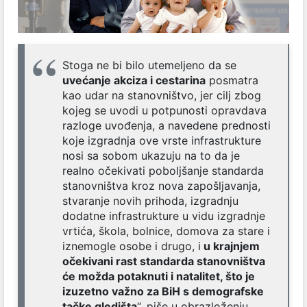
Stoga ne bi bilo utemeljeno da se
uvećanje akciza i cestarina
posmatra
kao udar na stanovništvo, jer cilj zbog
kojeg se uvodi u potpunosti opravdava
razloge uvođenja, a navedene prednosti
koje izgradnja ove vrste infrastrukture
nosi sa sobom ukazuju na to da je
realno očekivati poboljšanje standarda
stanovništva kroz nova zapošljavanja,
stvaranje novih prihoda, izgradnju
dodatne infrastrukture u vidu izgradnje
vrtića, škola, bolnice, domova za stare i
iznemogle osobe i drugo, i
u krajnjem
očekivani rast standarda stanovništva
će možda potaknuti i natalitet, što je
izuzetno važno za BiH s demografske
tačke gledišta
“, piše u obrazloženju.