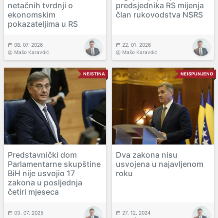
netačnih tvrdnji o
predsjednika RS mijenja
ekonomskim
član rukovodstva NSRS
pokazateljima u RS
08. 07. 2026
22. 01. 2026
Mašo Karavdić
Mašo Karavdić
NEISTINA
NEISPUNJENO
Predstavnički dom
Dva zakona nisu
Parlamentarne skupštine
usvojena u najavljenom
BiH nije usvojio 17
roku
zakona u posljednja
četiri mjeseca
03. 07. 2025
27. 12. 2024