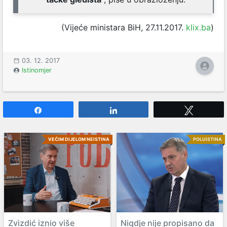
(Vijeće ministara BiH, 27.11.2017.
klix.ba
)
03. 12. 2017
Istinomjer
Share
Share
Tweet
VEĆIM DIJELOM NEISTINA
POLUISTINA
Zvizdić iznio više
Nigdje nije propisano da