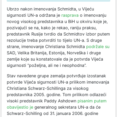
Ubrzo nakon imenovanja Schmidta, u Vijeću
sigurnosti UN-a održana je
rasprava
o imenovanju
novog visokog predstavnika u BiH u okviru koje je,
pozivajući se na, kako je rekao, raniju praksu,
predstavnik Rusije tvrdio da Schmidtov izbor putem
rezolucije treba potvrditi to tijelo UN-a. S druge
strane, imenovanje Christiana Schmidta
podržale su
SAD, Velika Britanija, Estonija, Norveška i druge
zemlje koje su konstatovale da je potvrda Vijeća
sigurnosti “poželjna, ali ne i neophodna”.
Stav navedene grupe zemalja potvrđuje izostanak
potvrde Vijeća sigurnosti UN-a prilikom imenovanja
Christiana Schwarz-Schillinga za visokog
predstavnika 2005. godine. Tom prilikom odlazeći
visoki predstavnik Paddy Ashdown
pisanim putem
obavijestio je
generalnog sekretara UN-a da će
Schwarz-Schilling od 31. januara 2006. godine