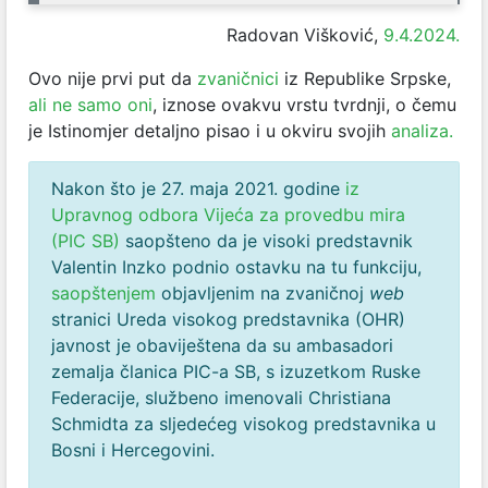
Radovan Višković,
9.4.2024.
Ovo nije prvi put da
zvaničnici
iz Republike Srpske,
ali ne samo oni
, iznose ovakvu vrstu tvrdnji, o čemu
je Istinomjer detaljno pisao i u okviru svojih
analiza.
Nakon što je 27. maja 2021. godine
iz
Upravnog odbora Vijeća za provedbu mira
(PIC SB)
saopšteno da je visoki predstavnik
Valentin Inzko podnio ostavku na tu funkciju,
saopštenjem
objavljenim na zvaničnoj
web
stranici Ureda visokog predstavnika (OHR)
javnost je obaviještena da su ambasadori
zemalja članica PIC-a SB, s izuzetkom Ruske
Federacije, službeno imenovali Christiana
Schmidta za sljedećeg visokog predstavnika u
Bosni i Hercegovini.