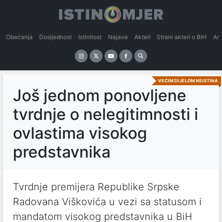
Obećanja
Dosljednost
Istinitost
Najave
Akteri
Strani akteri o BiH
An
VEĆIM DIJELOM NEISTINA
Još jednom ponovljene
tvrdnje o nelegitimnosti i
ovlastima visokog
predstavnika
Tvrdnje premijera Republike Srpske
Radovana Viškovića u vezi sa statusom i
mandatom visokog predstavnika u BiH