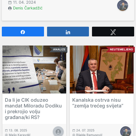
11. 04. 2024
Denis Čarkadžić
Share
Share
Tweet
ANALIZE
NEUTEMELJENO
Da li je CIK oduzeo
Kanalska ostrva nisu
mandat Miloradu Dodiku
“zemlja trećeg svijeta”
i prekrojio volju
građana/ki RS?
13. 08. 2025
24. 07. 2025
Mašo Karavdić
Rijalda Ramusović