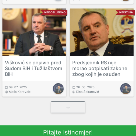
NEDOSLJEDNO
NEISTINA
Višković se pojavio pred
Predsjednik RS nije
Sudom BiH i Tužilaštvom
morao potpisati zakone
BiH
zbog kojih je osuđen
09. 07. 2025
26. 06. 2025
Mašo Karavdić
Dino Šakanović
Pitajte Istinomjer!