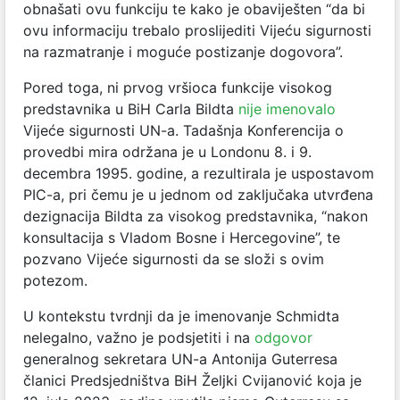
obnašati ovu funkciju te kako je obaviješten “da bi
ovu informaciju trebalo proslijediti Vijeću sigurnosti
na razmatranje i moguće postizanje dogovora”.
Pored toga, ni prvog vršioca funkcije visokog
predstavnika u BiH Carla Bildta
nije imenovalo
Vijeće sigurnosti UN-a. Tadašnja Konferencija o
provedbi mira održana je u Londonu 8. i 9.
decembra 1995. godine, a rezultirala je uspostavom
PIC-a, pri čemu je u jednom od zaključaka utvrđena
dezignacija Bildta za visokog predstavnika, “nakon
konsultacija s Vladom Bosne i Hercegovine”, te
pozvano Vijeće sigurnosti da se složi s ovim
potezom.
U kontekstu tvrdnji da je imenovanje Schmidta
nelegalno, važno je podsjetiti i na
odgovor
generalnog sekretara UN-a Antonija Guterresa
članici Predsjedništva BiH Željki Cvijanović koja je