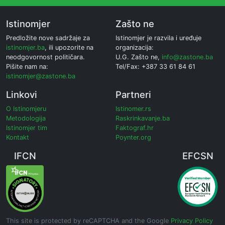
Istinomjer
Zašto ne
Predložite nove sadržaje za
Istinomjer je razvila i uređuje
istinomjer.ba
, ili upozorite na
organizacija:
neodgovornost političara.
U.G. Zašto ne,
info@zastone.ba
Pišite nam na:
Tel/Fax: +387 33 61 84 61
istinomjer@zastone.ba
Linkovi
Partneri
O Istinomjeru
Istinomer.rs
Metodologija
Raskrinkavanje.ba
Istinomjer tim
Faktograf.hr
Kontakt
Poynter.org
IFCN
EFCSN
This site is protected by reCAPTCHA and the Google
Privacy Policy