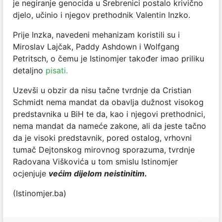
je negiranje genocida u Srebrenici postalo krivično
djelo, učinio i njegov prethodnik Valentin Inzko.
Prije Inzka, navedeni mehanizam koristili su i
Miroslav Lajčak, Paddy Ashdown i Wolfgang
Petritsch, o čemu je Istinomjer također imao priliku
detaljno
pisati.
Uzevši u obzir da nisu tačne tvrdnje da Cristian
Schmidt nema mandat da obavlja dužnost visokog
predstavnika u BiH te da, kao i njegovi prethodnici,
nema mandat da nameće zakone, ali da jeste tačno
da je visoki predstavnik, pored ostalog, vrhovni
tumač Dejtonskog mirovnog sporazuma, tvrdnje
Radovana Viškovića u tom smislu Istinomjer
ocjenjuje
većim dijelom neistinitim.
(Istinomjer.ba)