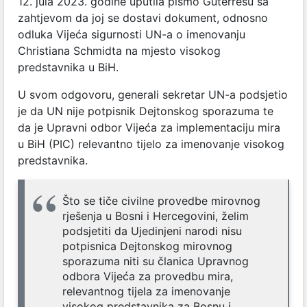
12. jula 2023. godine uputila pismo Guterresu sa
zahtjevom da joj se dostavi dokument, odnosno
odluka Vijeća sigurnosti UN-a o imenovanju
Christiana Schmidta na mjesto visokog
predstavnika u BiH.
U svom odgovoru, generali sekretar UN-a podsjetio
je da UN nije potpisnik Dejtonskog sporazuma te
da je Upravni odbor Vijeća za implementaciju mira
u BiH (PIC) relevantno tijelo za imenovanje visokog
predstavnika.
Što se tiče civilne provedbe mirovnog
rješenja u Bosni i Hercegovini, želim
podsjetiti da Ujedinjeni narodi nisu
potpisnica Dejtonskog mirovnog
sporazuma niti su članica Upravnog
odbora Vijeća za provedbu mira,
relevantnog tijela za imenovanje
visokog predstavnika za Bosnu i