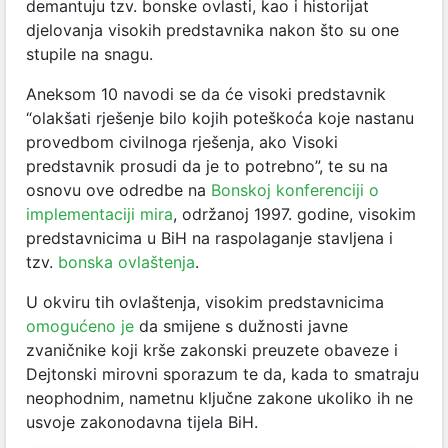
demantuju tzv. bonske ovlasti, kao i historijat
djelovanja visokih predstavnika nakon što su one
stupile na snagu.
Aneksom 10 navodi se da će visoki predstavnik
“olakšati rješenje bilo kojih poteškoća koje nastanu
provedbom civilnoga rješenja, ako Visoki
predstavnik prosudi da je to potrebno”, te su na
osnovu ove odredbe na
Bonskoj konferenciji o
implementaciji mira
, održanoj 1997. godine, visokim
predstavnicima u BiH na raspolaganje stavljena i
tzv.
bonska ovlaštenja
.
U okviru tih ovlaštenja, visokim predstavnicima
omogućeno je
da smijene s dužnosti javne
zvaničnike koji krše zakonski preuzete obaveze i
Dejtonski mirovni sporazum te da, kada to smatraju
neophodnim, nametnu ključne zakone ukoliko ih ne
usvoje zakonodavna tijela BiH.