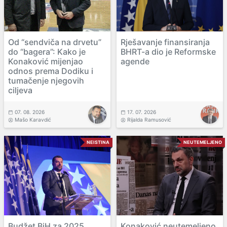
Od “sendviča na drvetu”
Rješavanje finansiranja
do “bagera”: Kako je
BHRT-a dio je Reformske
Konaković mijenjao
agende
odnos prema Dodiku i
tumačenje njegovih
ciljeva
07. 08. 2026
17. 07. 2026
Mašo Karavdić
Rijalda Ramusović
NEISTINA
NEUTEMELJENO
Budžet BiH za 2025.
Konaković neutemeljeno