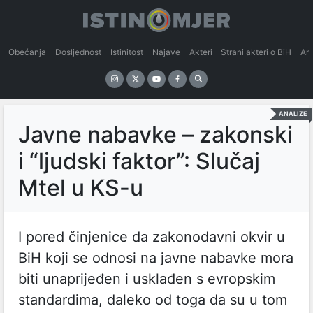
Obećanja
Dosljednost
Istinitost
Najave
Akteri
Strani akteri o BiH
An
ANALIZE
Javne nabavke – zakonski
i “ljudski faktor”: Slučaj
Mtel u KS-u
I pored činjenice da zakonodavni okvir u
BiH koji se odnosi na javne nabavke mora
biti unaprijeđen i usklađen s evropskim
standardima, daleko od toga da su u tom