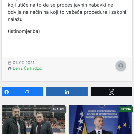
koji utiče na to da se proces javnih nabavki ne
odvija na način na koji to važeće procedure i zakoni
nalažu.
(Istinomjer.ba)
01. 07. 2021
Denis Čarkadžić
Share
71
Share
Tweet
ANALIZE
ISTINA