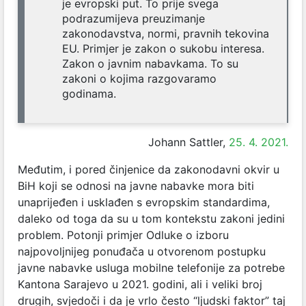
je evropski put. To prije svega
podrazumijeva preuzimanje
zakonodavstva, normi, pravnih tekovina
EU. Primjer je zakon o sukobu interesa.
Zakon o javnim nabavkama. To su
zakoni o kojima razgovaramo
godinama.
Johann Sattler,
25. 4. 2021.
Međutim, i pored činjenice da zakonodavni okvir u
BiH koji se odnosi na javne nabavke mora biti
unaprijeđen i usklađen s evropskim standardima,
daleko od toga da su u tom kontekstu zakoni jedini
problem. Potonji primjer
Odluke o izboru
najpovoljnijeg ponuđača u otvorenom postupku
javne nabavke usluga mobilne telefonije za potrebe
Kantona Sarajevo u 2021. godini
, ali i veliki broj
drugih, svjedoči i da je vrlo često “ljudski faktor” taj