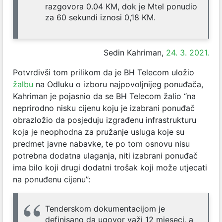
razgovora 0.04 KM, dok je Mtel ponudio
za 60 sekundi iznosi 0,18 KM.
Sedin Kahriman,
24. 3. 2021.
Potvrdivši tom prilikom da je BH Telecom uložio
žalbu
na Odluku o izboru najpovoljnijeg ponuđača,
Kahriman je pojasnio da se BH Telecom žalio “na
neprirodno nisku cijenu koju je izabrani ponuđač
obrazložio da posjeduju izgrađenu infrastrukturu
koja je neophodna za pružanje usluga koje su
predmet javne nabavke, te po tom osnovu nisu
potrebna dodatna ulaganja, niti izabrani ponuđač
ima bilo koji drugi dodatni trošak koji može utjecati
na ponuđenu cijenu”:
Tenderskom dokumentacijom je
definisano da ugovor važi 12 mjeseci, a