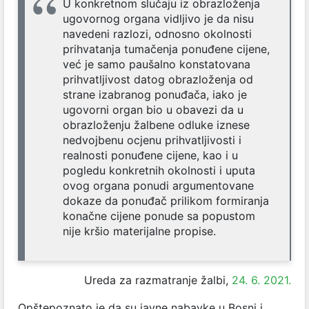
U konkretnom slučaju iz obrazloženja
ugovornog organa vidljivo je da nisu
navedeni razlozi, odnosno okolnosti
prihvatanja tumačenja ponuđene cijene,
već je samo paušalno konstatovana
prihvatljivost datog obrazloženja od
strane izabranog ponuđača, iako je
ugovorni organ bio u obavezi da u
obrazloženju žalbene odluke iznese
nedvojbenu ocjenu prihvatljivosti i
realnosti ponuđene cijene, kao i u
pogledu konkretnih okolnosti i uputa
ovog organa ponudi argumentovane
dokaze da ponuđač prilikom formiranja
konačne cijene ponude sa popustom
nije kršio materijalne propise.
Ureda za razmatranje žalbi,
24
.
6. 2021
.
Opštepoznato je da su javne nabavke u Bosni i