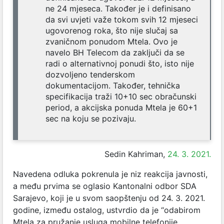
ne 24 mjeseca. Također je i definisano
da svi uvjeti važe tokom svih 12 mjeseci
ugovorenog roka, što nije slučaj sa
zvaničnom ponudom Mtela. Ovo je
navelo BH Telecom da zaključi da se
radi o alternativnoj ponudi što, isto nije
dozvoljeno tenderskom
dokumentacijom. Također, tehnička
specifikacija traži 10+10 sec obračunski
period, a akcijska ponuda Mtela je 60+1
sec na koju se pozivaju.
Sedin Kahriman,
24. 3. 2021.
Navedena odluka pokrenula je niz reakcija javnosti,
a među prvima se oglasio Kantonalni odbor SDA
Sarajevo, koji je u svom saopštenju od 24. 3. 2021.
godine, između ostalog, ustvrdio da je “odabirom
Mtela za pružanje usluga mobilne telefonije,