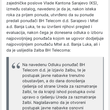
zajedničke poslove Vlade Kantona Sarajevo (KS),
između ostalog, navedeno je da je, nakon isteka
roka za prijem ponuda, utvrđeno da su ponude
predali ponuđači BH Telecom d.d. Sarajevo i Mtel
a.d. Banja Luka, te su izvršeni njihovi pregled i
evaluacija, nakon čega je donesena odluka o izboru
najpovoljnijeg ponuđača kojom se ugovor dodjeljuje
najpovoljnijem ponuđaču Mtel a.d. Banja Luka, ali i
da je uslijedila žalba BH Telecoma:
Na navedenu Odluku ponuđač BH
Telecom d.d. je izjavio žalbu, te je
postupak javne nabavke trenutno
obustavljen, a do dana donošenja
rješenja od strane Ureda za razmatranje
žalbi, te da krajnji ishod postupka ovisi
upravo o rješenju Ureda za razmatranje
žalbi.
Naglašavamo da je otvoreni
postupak javne nabavke osnovni