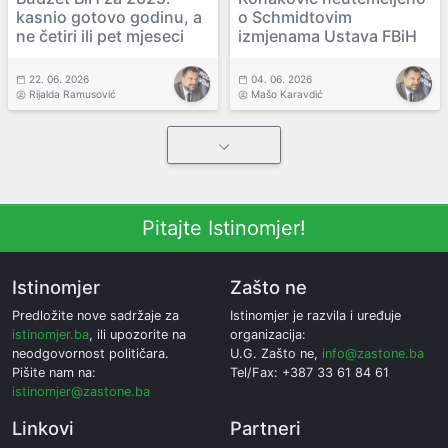
kasnio gotovo godinu, a
o Schmidtovim
ne četiri ili pet mjeseci
izmjenama Ustava FBiH
22. 06. 2026
04. 06. 2026
Rijalda Ramusović
Mašo Karavdić
Pitajte Istinomjer!
Istinomjer
Zašto ne
Predložite nove sadržaje za
Istinomjer je razvila i uređuje
istinomjer.ba
, ili upozorite na
organizacija:
neodgovornost političara.
U.G. Zašto ne,
info@zastone.ba
Pišite nam na:
Tel/Fax: +387 33 61 84 61
istinomjer@zastone.ba
Linkovi
Partneri