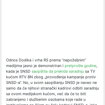
Odnos Dodika i vrha RS prema “nepoželjnim”
medijima jasno je demonstriran i
pretprošle godine
,
kada je SNSD
saopštila da prekida saradnju
sa TV
kućom RTV BN zbog „provođenja kampanje protiv
SNSD-a“. No, u svom saopštenju SNSD je naveo ne
samo da će njihovi stranački kadrovi odbiti saradnju
sa ovom medijskom kućom, već da će to biti
zabranjeno i službenim osobama koje rade u
institucijama na čijem su čelu kadrovi SNSD-a, iako