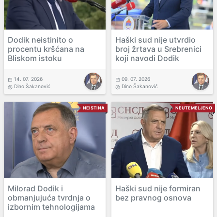
Dodik neistinito o
Haški sud nije utvrdio
procentu kršćana na
broj žrtava u Srebrenici
Bliskom istoku
koji navodi Dodik
14. 07. 2026
09. 07. 2026
Dino Šakanović
Dino Šakanović
NEISTINA
NEUTEMELJENO
Milorad Dodik i
Haški sud nije formiran
obmanjujuća tvrdnja o
bez pravnog osnova
izbornim tehnologijama