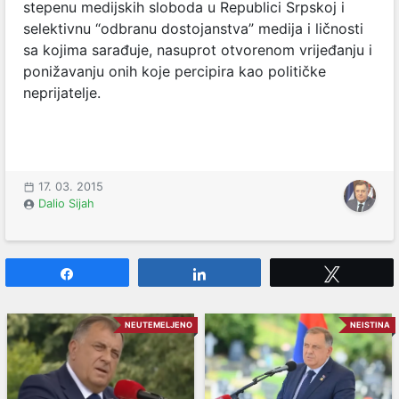
stepenu medijskih sloboda u Republici Srpskoj i
selektivnu “odbranu dostojanstva” medija i ličnosti
sa kojima sarađuje, nasuprot otvorenom vrijeđanju i
ponižavanju onih koje percipira kao političke
neprijatelje.
17. 03. 2015
Dalio Sijah
Share
Share
Tweet
NEUTEMELJENO
NEISTINA