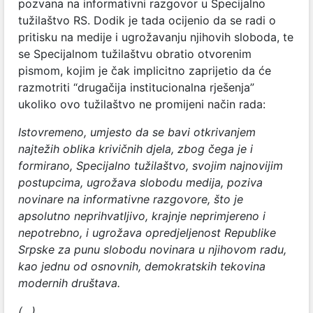
pozvana na informativni razgovor u Specijalno
tužilaštvo RS. Dodik je tada ocijenio da se radi o
pritisku na medije i ugrožavanju njihovih sloboda, te
se Specijalnom tužilaštvu obratio otvorenim
pismom, kojim je čak implicitno zaprijetio da će
razmotriti “drugačija institucionalna rješenja”
ukoliko ovo tužilaštvo ne promijeni način rada:
Istovremeno, umjesto da se bavi otkrivanjem
najtežih oblika krivičnih djela, zbog čega je i
formirano, Specijalno tužilaštvo, svojim najnovijim
postupcima, ugrožava slobodu medija, poziva
novinare na informativne razgovore, što je
apsolutno neprihvatljivo, krajnje neprimjereno i
nepotrebno, i ugrožava opredjeljenost Republike
Srpske za punu slobodu novinara u njihovom radu,
kao jednu od osnovnih, demokratskih tekovina
modernih društava.
(…)