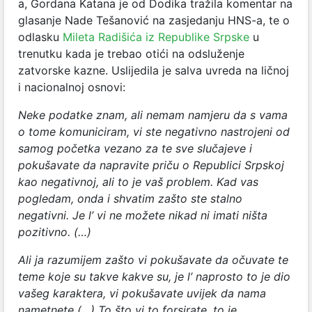
a, Gordana Katana je od Dodika tražila komentar na
glasanje Nade Tešanović na zasjedanju HNS-a, te o
odlasku
Mileta Radišića iz Republike Srpske
u
trenutku kada je trebao otići na odsluženje
zatvorske kazne. Uslijedila je salva uvreda na ličnoj
i nacionalnoj osnovi:
Neke podatke znam, ali nemam namjeru da s vama
o tome komuniciram, vi ste negativno nastrojeni od
samog početka vezano za te sve slučajeve i
pokušavate da napravite priču o Republici Srpskoj
kao negativnoj, ali to je vaš problem. Kad vas
pogledam, onda i shvatim zašto ste stalno
negativni. Je l’ vi ne možete nikad ni imati ništa
pozitivno. (…)
Ali ja razumijem zašto vi pokušavate da očuvate te
teme koje su takve kakve su, je l’ naprosto to je dio
vašeg karaktera, vi pokušavate uvijek da nama
nametnete (…) To što vi to forsirate, to je