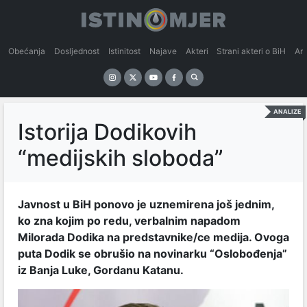
Obećanja
Dosljednost
Istinitost
Najave
Akteri
Strani akteri o BiH
An
ANALIZE
Istorija Dodikovih
“medijskih sloboda”
Javnost u BiH ponovo je uznemirena još jednim,
ko zna kojim po redu, verbalnim napadom
Milorada Dodika na predstavnike/ce medija. Ovoga
puta Dodik se obrušio na novinarku “Oslobođenja”
iz Banja Luke, Gordanu Katanu.