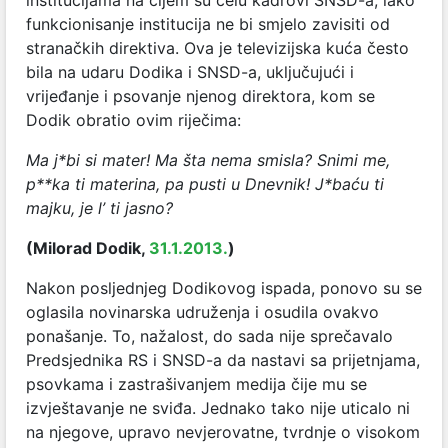
funkcionisanje institucija ne bi smjelo zavisiti od
stranačkih direktiva. Ova je televizijska kuća često
bila na udaru Dodika i SNSD-a, uključujući i
vrijeđanje i psovanje njenog direktora, kom se
Dodik obratio ovim riječima:
Ma j*bi si mater! Ma šta nema smisla? Snimi me,
p**ka ti materina, pa pusti u Dnevnik! J*baću ti
majku, je l’ ti jasno?
(Milorad Dodik,
31.1.2013.
)
Nakon posljednjeg Dodikovog ispada, ponovo su se
oglasila novinarska udruženja i osudila ovakvo
ponašanje. To, nažalost, do sada nije sprečavalo
Predsjednika RS i SNSD-a da nastavi sa prijetnjama,
psovkama i zastrašivanjem medija čije mu se
izvještavanje ne sviđa. Jednako tako nije uticalo ni
na njegove, upravo nevjerovatne, tvrdnje o visokom