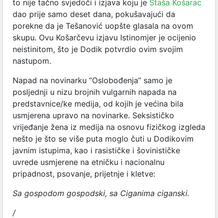
to nije tačno svjedoči i izjava koju je
Staša Košarac
dao prije samo deset dana, pokušavajući da
porekne da je Tešanović uopšte glasala na ovom
skupu. Ovu Košarčevu izjavu Istinomjer je ocijenio
neistinitom, što je Dodik potvrdio ovim svojim
nastupom.
Napad na novinarku “Oslobođenja” samo je
posljednji u nizu brojnih vulgarnih napada na
predstavnice/ke medija, od kojih je većina bila
usmjerena upravo na novinarke. Seksističko
vrijeđanje žena iz medija na osnovu fizičkog izgleda
nešto je što se više puta moglo čuti u Dodikovim
javnim istupima, kao i rasističke i šovinističke
uvrede usmjerene na etničku i nacionalnu
pripadnost, psovanje, prijetnje i kletve:
Sa gospodom gospodski, sa Ciganima ciganski.
/