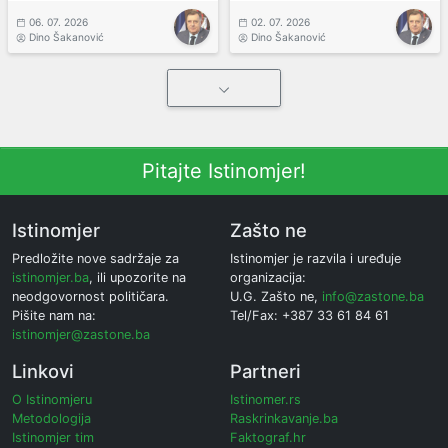
06. 07. 2026
02. 07. 2026
Dino Šakanović
Dino Šakanović
Pitajte Istinomjer!
Istinomjer
Zašto ne
Predložite nove sadržaje za
Istinomjer je razvila i uređuje
istinomjer.ba
, ili upozorite na
organizacija:
neodgovornost političara.
U.G. Zašto ne,
info@zastone.ba
Pišite nam na:
Tel/Fax: +387 33 61 84 61
istinomjer@zastone.ba
Linkovi
Partneri
O Istinomjeru
Istinomer.rs
Metodologija
Raskrinkavanje.ba
Istinomjer tim
Faktograf.hr