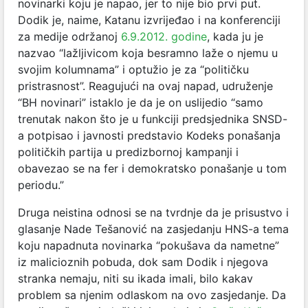
novinarki koju je napao, jer to nije bio prvi put.
Dodik je, naime, Katanu izvrijeđao i na konferenciji
za medije održanoj
6.9.2012. godine
, kada ju je
nazvao “lažljivicom koja besramno laže o njemu u
svojim kolumnama” i optužio je za “političku
pristrasnost”. Reagujući na ovaj napad, udruženje
“BH novinari” istaklo je da je on uslijedio “samo
trenutak nakon što je u funkciji predsjednika SNSD-
a potpisao i javnosti predstavio Kodeks ponašanja
političkih partija u predizbornoj kampanji i
obavezao se na fer i demokratsko ponašanje u tom
periodu.”
Druga neistina odnosi se na tvrdnje da je prisustvo i
glasanje Nade Tešanović na zasjedanju HNS-a tema
koju napadnuta novinarka “pokušava da nametne”
iz malicioznih pobuda, dok sam Dodik i njegova
stranka nemaju, niti su ikada imali, bilo kakav
problem sa njenim odlaskom na ovo zasjedanje. Da