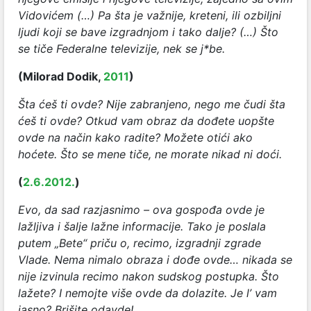
Vidovićem (…) Pa šta je važnije, kreteni, ili ozbiljni
ljudi koji se bave izgradnjom i tako dalje? (…) Što
se tiče Federalne televizije, nek se j*be.
(Milorad Dodik,
2011
)
Šta ćeš ti ovde? Nije zabranjeno, nego me čudi šta
ćeš ti ovde? Otkud vam obraz da dođete uopšte
ovde na način kako radite? Možete otići ako
hoćete. Što se mene tiče, ne morate nikad ni doći.
(
2.6.2012.
)
Evo, da sad razjasnimo – ova gospođa ovde je
lažljiva i šalje lažne informacije. Tako je poslala
putem „Bete“ priču o, recimo, izgradnji zgrade
Vlade. Nema nimalo obraza i dođe ovde… nikada se
nije izvinula recimo nakon sudskog postupka. Što
lažete? I nemojte više ovde da dolazite. Je l’ vam
jasno? Brišite odavde!