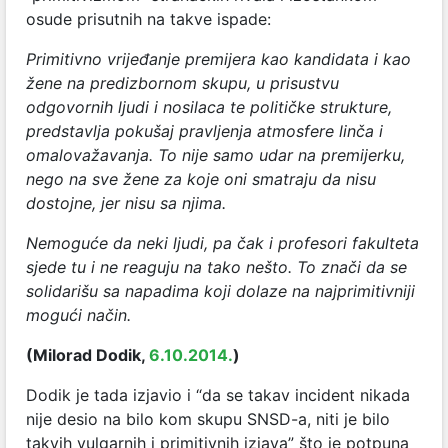
osude prisutnih na takve ispade:
Primitivno vrijeđanje premijera kao kandidata i kao
žene na predizbornom skupu, u prisustvu
odgovornih ljudi i nosilaca te političke strukture,
predstavlja pokušaj pravljenja atmosfere linča i
omalovažavanja. To nije samo udar na premijerku,
nego na sve žene za koje oni smatraju da nisu
dostojne, jer nisu sa njima.
Nemoguće da neki ljudi, pa čak i profesori fakulteta
sjede tu i ne reaguju na tako nešto. To znači da se
solidarišu sa napadima koji dolaze na najprimitivniji
mogući način.
(Milorad Dodik,
6.10.2014.
)
Dodik je tada izjavio i “da se takav incident nikada
nije desio na bilo kom skupu SNSD-a, niti je bilo
takvih vulgarnih i primitivnih izjava” što je potpuna