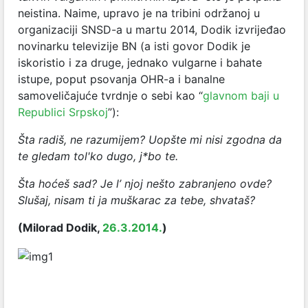
neistina. Naime, upravo je na tribini održanoj u
organizaciji SNSD-a u martu 2014, Dodik izvrijeđao
novinarku televizije BN (a isti govor Dodik je
iskoristio i za druge, jednako vulgarne i bahate
istupe, poput psovanja OHR-a i banalne
samoveličajuće tvrdnje o sebi kao “
glavnom baji u
Republici Srpskoj
”):
Šta radiš, ne razumijem? Uopšte mi nisi zgodna da
te gledam tol'ko dugo, j*bo te.
Šta hoćeš sad? Je l’ njoj nešto zabranjeno ovde?
Slušaj, nisam ti ja muškarac za tebe, shvataš?
(Milorad Dodik,
26.3.2014.
)