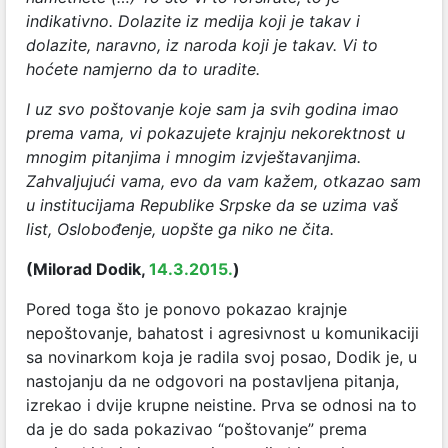
indikativno. Dolazite iz medija koji je takav i
dolazite, naravno, iz naroda koji je takav. Vi to
hoćete namjerno da to uradite.
I uz svo poštovanje koje sam ja svih godina imao
prema vama, vi pokazujete krajnju nekorektnost u
mnogim pitanjima i mnogim izvještavanjima.
Zahvaljujući vama, evo da vam kažem, otkazao sam
u institucijama Republike Srpske da se uzima vaš
list, Oslobođenje, uopšte ga niko ne čita.
(Milorad Dodik,
14.3.2015.
)
Pored toga što je ponovo pokazao krajnje
nepoštovanje, bahatost i agresivnost u komunikaciji
sa novinarkom koja je radila svoj posao, Dodik je, u
nastojanju da ne odgovori na postavljena pitanja,
izrekao i dvije krupne neistine. Prva se odnosi na to
da je do sada pokazivao “poštovanje” prema