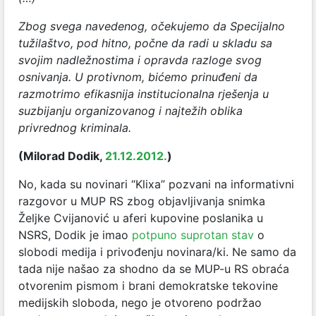
Zbog svega navedenog, očekujemo da Specijalno
tužilaštvo, pod hitno, počne da radi u skladu sa
svojim nadležnostima i opravda razloge svog
osnivanja. U protivnom, bićemo prinuđeni da
razmotrimo efikasnija institucionalna rješenja u
suzbijanju organizovanog i najtežih oblika
privrednog kriminala.
(Milorad Dodik,
21.12.2012.
)
No, kada su novinari “Klixa” pozvani na informativni
razgovor u MUP RS zbog objavljivanja snimka
Željke Cvijanović u aferi kupovine poslanika u
NSRS, Dodik je imao
potpuno suprotan stav
o
slobodi medija i privođenju novinara/ki. Ne samo da
tada nije našao za shodno da se MUP-u RS obraća
otvorenim pismom i brani demokratske tekovine
medijskih sloboda, nego je otvoreno podržao