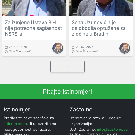
Za izmjene Ustava BiH
Sena Uzunović nije
nije potrebna saglasnost
oslobodila optužene za
NSRS-a
zločine u Bradini
23. 07. 2026
20. 07. 2026
Dino Šakanović
Dino Šakanović
Pitajte Istinomjer!
Istinomjer
Zašto ne
Predložite nove sadržaje za
Istinomjer je razvila i uređuje
istinomjer.ba
, ili upozorite na
organizacija:
neodgovornost političara.
U.G. Zašto ne,
info@zastone.ba