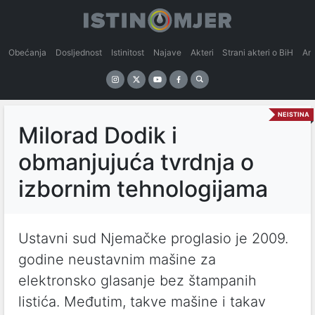
Obećanja
Dosljednost
Istinitost
Najave
Akteri
Strani akteri o BiH
An
NEISTINA
Milorad Dodik i
obmanjujuća tvrdnja o
izbornim tehnologijama
Ustavni sud Njemačke proglasio je 2009.
godine neustavnim mašine za
elektronsko glasanje bez štampanih
listića. Međutim, takve mašine i takav