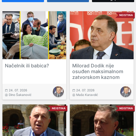
NEISTINA
Načelnik ili babica?
Milorad Dodik nije
osuđen maksimalnom
zatvorskom kaznom
24. 07. 2026
24. 07. 2026
Dino Šakanović
Mašo Karavdić
NEISTINA
NEISTINA