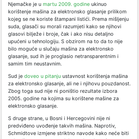
Njemačke je u
martu 2009. godine
ukinuo
korištenje mašina za elektronsko glasanje prilikom
kojeg se ne koriste štampani listići. Prema mišljenju
suda, glasači su morali razumjeti kako se njihovi
glasovi bilježe i broje, čak i ako nisu detaljno
upućeni u tehnologiju. S obzirom na to da to nije
bilo moguće u slučaju mašina za elektronsko
glasanje, sud ih je proglasio netransparentnim i
samim tim neustavnim.
Sud je
doveo u pitanju
ustavnost korištenja mašina
za elektronsko glasanje, ali ne i njihovu pouzdanost.
Zbog toga sud nije ni poništio rezultate izbora
2005. godine na kojima su korištene mašine za
elektronsko glasanje.
S druge strane, u Bosni i Hercegovini nije ni
predviđeno uvođenje takvih mašina. Naprotiv,
Schmidtove izmjene striktno navode kako neće biti