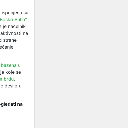
a ispunjena su
Boško Buha”
.
e je načelnik
aktivnosti na
d strane
bećanje
 bazena u
nje koje se
m brdu
.
e desilo u
gledati na