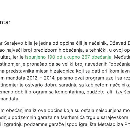
ntar
 Sarajevo bila je jedna od općina čiji je načelnik, Dževad 
o najveći broj predizbornih obećanja, a tehnički, u ovoj op
ultat, jer je
ispunjeno 190 od ukupno 267 obećanja
. Međut
 Istinomjer je pronašao da se veliki broj navedenih “obećan
ma predstavnika mjesnih zajednica koji su dati prilikom jav
m mandata 2012. – 2014, pa smo ovaj program uzeli sa re
stinomjer je ostvario dobru saradnju sa kabinetom načelnika
meno dobili program sa komentarima, budžete, ali i izvrše
 mandata.
im obećanjima iz ove općine koja su ostala neispunjena 
gradnju podzemnih garaža na Merhemića trgu u sarajevskom 
i izgradnju podzemne garaže ispod igrališta Metalac iza Pr