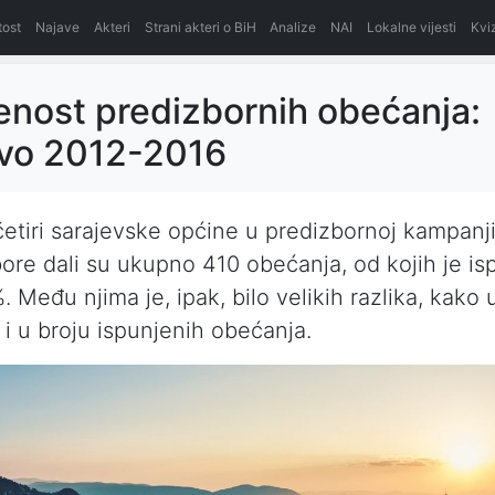
itost
Najave
Akteri
Strani akteri o BiH
Analize
NAI
Lokalne vijesti
Kvi
enost predizbornih obećanja:
evo 2012-2016
četiri sarajevske općine u predizbornoj kampanj
bore dali su ukupno 410 obećanja, od kojih je i
%. Među njima je, ipak, bilo velikih razlika, kako 
o i u broju ispunjenih obećanja.