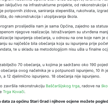
ran isključivo na infrastrukturne projekte, od rekonstrukcije i
nje potpornih zidova, saniranja stepeništa, rukohvata, izgra
ališta, do rekonstrukcija i utopljavanja škola.
program proslijedila nam je sama Općina, zajedno sa stat
tepenom njegove realizacije. Istraživanjem su utvrđena man
lizacije ispunjenja obećanja, u odnosu na one koje nam je 
anju su najčešće bila obećanja koja su ispunjena prije poče
ndata, te u skladu sa metodologijom nisu ušla u finalne oc
 zabilježio 70 obećanja, u kojima je sadržano oko 190 pojed
 obećanja ovog načelnika je u potpunosti ispunjeno, 10 ih j
, a 12 djelimično ispunjeno. 18 obećanja nije ispunjeno.
o završila rekonstrukciju
Baščaršijskog trga
, radove na
ško
je
Trga Kovači
.
 data za općinu Stari Grad i njihove ocjene možete pogle