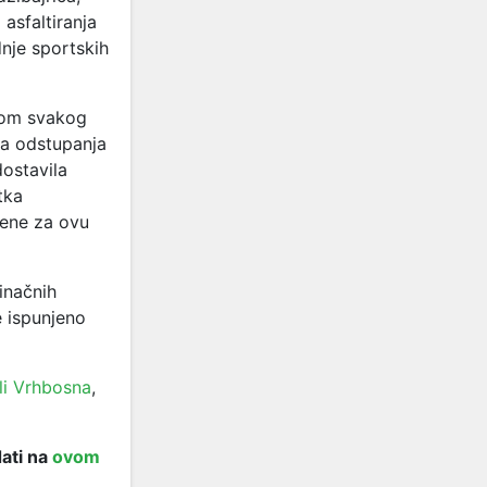
 asfaltiranja
dnje sportskih
usom svakog
ja odstupanja
dostavila
tka
jene za ovu
inačnih
e ispunjeno
li Vrhbosna
,
dati na
ovom