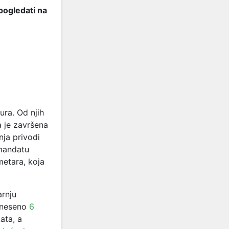
pogledati na
tura. Od njih
a je završena
nja privodi
 mandatu
metara, koja
arnju
doneseno
6
ata, a