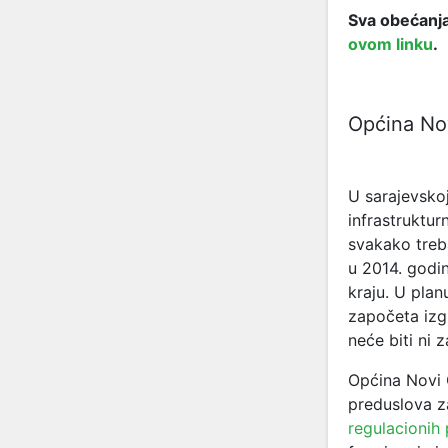
Sva obećanja
ovom linku
.
Općina No
U sarajevskoj
infrastruktur
svakako treb
u 2014. godin
kraju. U plan
započeta izg
neće biti ni 
Općina Novi 
preduslova 
regulacionih