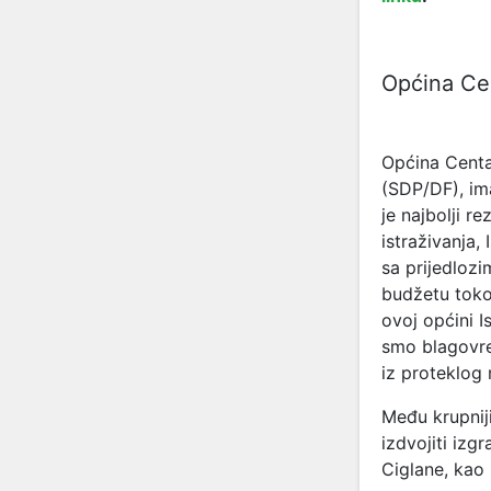
Općina Ce
Općina Centar
(SDP/DF), ima
je najbolji rez
istraživanja,
sa prijedlozi
budžetu toko
ovoj općini I
smo blagovre
iz proteklog
Među krupnij
izdvojiti iz
Ciglane, kao 