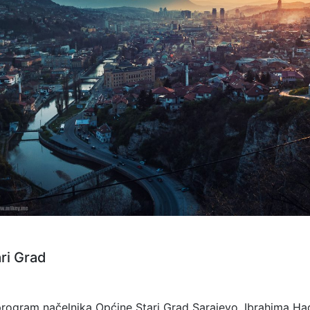
ri Grad
program načelnika Općine Stari Grad Sarajevo, Ibrahima Had