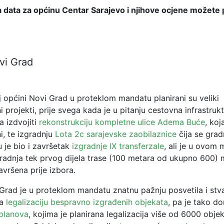
 data za općinu Centar Sarajevo i njihove ocjene možete 
vi Grad
 općini Novi Grad u proteklom mandatu planirani su veliki
ni projekti, prije svega kada je u pitanju cestovna
infrastruk
a izdvojiti
rekonstrukciju kompletne ulice Adema Buće
, koj
i, te izgradnju
Lota 2c sarajevske zaobilaznice
čija se grad
u je bio i završetak
izgradnje IX transferzale
, ali je u ovom
radnja tek prvog dijela trase (100 metara od ukupno 600) 
završena prije izbora.
Grad je u proteklom mandatu znatnu pažnju posvetila i stv
za
legalizaciju bespravno izgrađenih objekata
, pa je tako 
 planova
, kojima je planirana legalizacija više od 6000 objek