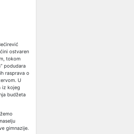
Bećirević
ćini ostvaren
im, tokom
ja” podudara
nih rasprava o
zervom. U
 iz kojeg
nja budžeta
možemo
naselju
ve gimnazije.