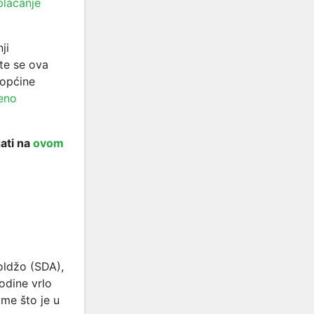
plaćanje
ji
 te se ova
 općine
eno
ati na
ovom
oldžo (SDA),
odine vrlo
me što je u