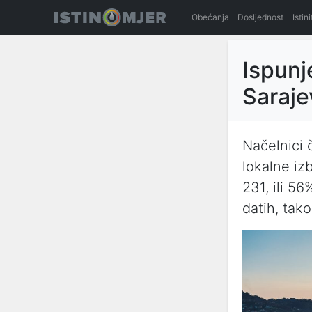
Obećanja
Dosljednost
Istin
Ispunj
Saraj
Načelnici 
lokalne iz
231, ili 56
datih, tak