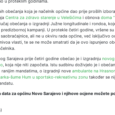
no u proteklim godinama.
h obećanja koja je načelnik općine dao prije prošlih izbor
nja
Centra za zdravo starenje u Velešićima
i obnova
doma “
slučaj obećanja o izgradnji Južne longitudinale i rondoa, koj
predizbornoj kampanji. U protekle četiri godine, vršene su 
 saobraćajnice, ali ne u okviru rada općine, već isključivo o
nivoa vlasti, te se ne može smatrati da je ovo ispunjeno o
čelnika.
g Sarajeva prije četiri godine obećao je i izgradnju
novog
no
, koja nije niti započeta. Istu sudbinu doživjelo je i obeća
u ranijim mandatima, o izgradnji nove
ambulante na Hrasno
arka-šume Hum u sportsko-rekreativnu zonu
također se nij
andatu.
 data za općinu Novo Sarajevo i njihove ocjene možete po
a)