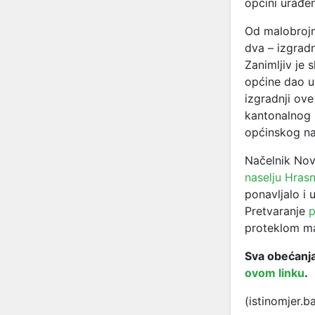
općini urađe
Od malobrojni
dva – izgrad
Zanimljiv je 
općine dao u 
izgradnji ove
kantonalnog 
općinskog na
Načelnik Novo
naselju Hras
ponavljalo i 
Pretvaranje
p
proteklom m
Sva obećanja
ovom linku
.
(istinomjer.b