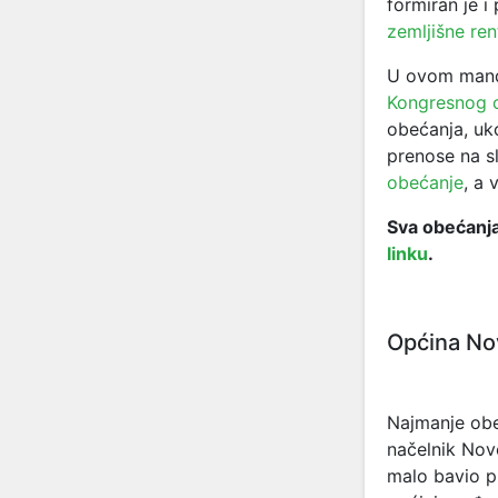
formiran je 
zemljišne ren
U ovom manda
Kongresnog c
obećanja, uk
prenose na sl
obećanje
, a 
Sva obećanja
linku
.
Općina No
Najmanje obe
načelnik Novo
malo bavio p