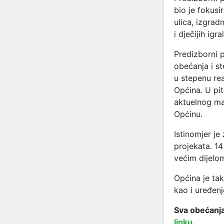
bio je fokusi
ulica, izgrad
i dječijih igr
Predizborni 
obećanja i s
u stepenu rea
Općina. U pit
aktuelnog ma
Općinu.
Istinomjer je
projekata. 14
većim dijelom
Općina je tak
kao i uređen
Sva obećanja
linku
.