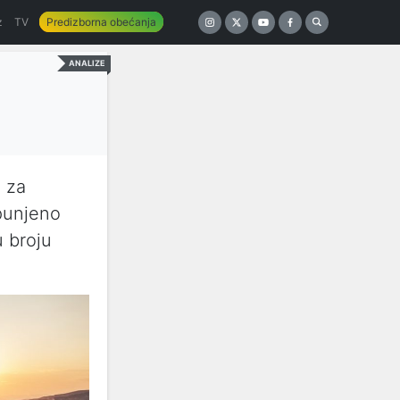
z
TV
Predizborna obećanja
ANALIZE
i za
spunjeno
u broju