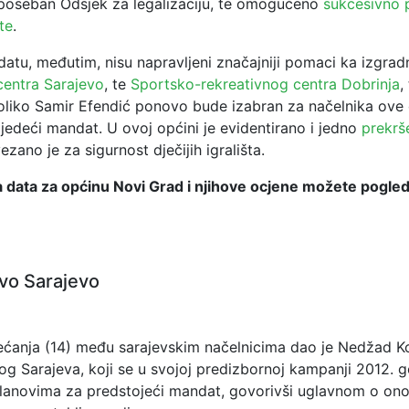
i poseban Odsjek za legalizaciju, te omogućeno
sukcesivno 
te
.
tu, međutim, nisu napravljeni značajniji pomaci ka izgradn
entra Sarajevo
, te
Sportsko-rekreativnog centra Dobrinja
,
oliko Samir Efendić ponovo bude izabran za načelnika ove
jedeći mandat. U ovoj općini je evidentirano i jedno
prekrš
vezano je za sigurnost dječijih igrališta.
 data za općinu Novi Grad i njihove ocjene možete pogled
vo Sarajevo
ćanja (14) među sarajevskim načelnicima dao je Nedžad K
g Sarajeva, koji se u svojoj predizbornoj kampanji 2012. g
lanovima za predstojeći mandat, govorivši uglavnom o ono