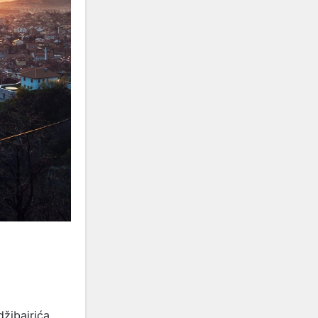
žibajrića,