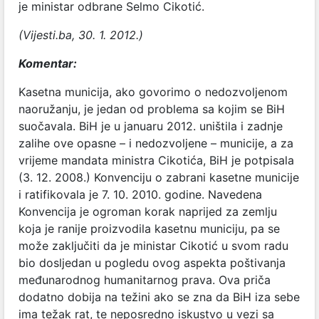
je ministar odbrane Selmo Cikotić.
(Vijesti.ba, 30. 1. 2012.)
Komentar:
Kasetna municija, ako govorimo o nedozvoljenom
naoružanju, je jedan od problema sa kojim se BiH
suočavala. BiH je u januaru 2012. uništila i zadnje
zalihe ove opasne – i nedozvoljene – municije, a za
vrijeme mandata ministra Cikotića, BiH je potpisala
(3. 12. 2008.) Konvenciju o zabrani kasetne municije
i ratifikovala je 7. 10. 2010. godine. Navedena
Konvencija je ogroman korak naprijed za zemlju
koja je ranije proizvodila kasetnu municiju, pa se
može zaključiti da je ministar Cikotić u svom radu
bio dosljedan u pogledu ovog aspekta poštivanja
međunarodnog humanitarnog prava. Ova priča
dodatno dobija na težini ako se zna da BiH iza sebe
ima težak rat, te neposredno iskustvo u vezi sa