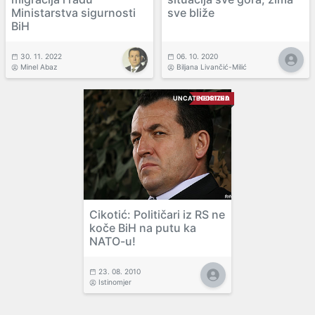
Ministarstva sigurnosti
sve bliže
BiH
30. 11. 2022
06. 10. 2020
Minel Abaz
Biljana Livančić-Milić
UNCATEGORIZED
NEISTINA
Cikotić: Političari iz RS ne
koče BiH na putu ka
NATO-u!
23. 08. 2010
Istinomjer