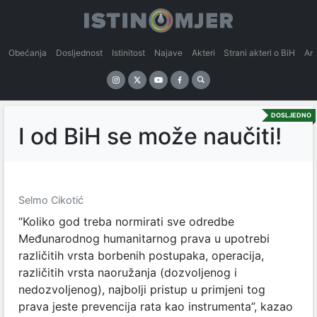
Obećanja
Dosljednost
Istinitost
Najave
Akteri
Strani akteri o BiH
An
DOSLJEDNO
I od BiH se može naučiti!
Selmo Cikotić
“Koliko god treba normirati sve odredbe
Međunarodnog humanitarnog prava u upotrebi
različitih vrsta borbenih postupaka, operacija,
različitih vrsta naoružanja (dozvoljenog i
nedozvoljenog), najbolji pristup u primjeni tog
prava jeste prevencija rata kao instrumenta”, kazao