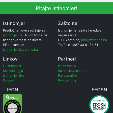
Pitajte Istinomjer!
Istinomjer
Zašto ne
Predložite nove sadržaje za
Istinomjer je razvila i uređuje
istinomjer.ba
, ili upozorite na
organizacija:
neodgovornost političara.
U.G. Zašto ne,
info@zastone.ba
Pišite nam na:
Tel/Fax: +387 33 61 84 61
istinomjer@zastone.ba
Linkovi
Partneri
O Istinomjeru
Istinomer.rs
Metodologija
Raskrinkavanje.ba
Istinomjer tim
Faktograf.hr
Kontakt
Poynter.org
IFCN
EFCSN