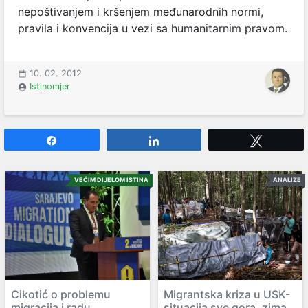
nepoštivanjem i kršenjem međunarodnih normi,
pravila i konvencija u vezi sa humanitarnim pravom.
10. 02. 2012
Istinomjer
Share
Share
Tweet
VEĆIM DIJELOM ISTINA
ANALIZE
Cikotić o problemu
Migrantska kriza u USK-
migracija i radu
situacija sve gora, zima