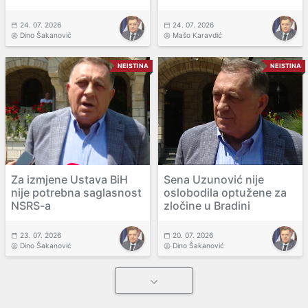
24. 07. 2026
24. 07. 2026
Dino Šakanović
Mašo Karavdić
NEISTINA
NEISTINA
Za izmjene Ustava BiH
Sena Uzunović nije
nije potrebna saglasnost
oslobodila optužene za
NSRS-a
zločine u Bradini
23. 07. 2026
20. 07. 2026
Dino Šakanović
Dino Šakanović