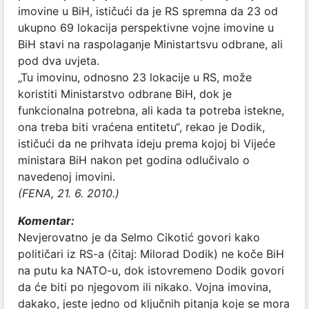
imovine u BiH, ističući da je RS spremna da 23 od
ukupno 69 lokacija perspektivne vojne imovine u
BiH stavi na raspolaganje Ministartsvu odbrane, ali
pod dva uvjeta.
„Tu imovinu, odnosno 23 lokacije u RS, može
koristiti Ministarstvo odbrane BiH, dok je
funkcionalna potrebna, ali kada ta potreba istekne,
ona treba biti vraćena entitetu“, rekao je Dodik,
ističući da ne prihvata ideju prema kojoj bi Vijeće
ministara BiH nakon pet godina odlučivalo o
navedenoj imovini.
(FENA, 21. 6. 2010.)
Komentar:
Nevjerovatno je da Selmo Cikotić govori kako
političari iz RS-a (čitaj: Milorad Dodik) ne koče BiH
na putu ka NATO-u, dok istovremeno Dodik govori
da će biti po njegovom ili nikako. Vojna imovina,
dakako, jeste jedno od ključnih pitanja koje se mora