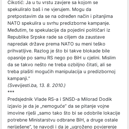
Cikotić: Ja u tu vrstu zavjere sa kojom se
spekuliralo baš i ne vjerujem. Mogu da
pretpostavim da se na određen način i pitanjima
NATO spekulira u svrhu predizborne kampanje.
Međutim, te spekulacije da pojedini političari iz
Republike Srpske rade sa ciljem da zaustave
napredak države prema NATO su meni teško
prihvatljive. Razlog je što bi takve blokade bile
opasnije po samu RS nego po BiH u cjelini. Mislim
da se takvo nešto ne treba ozbiljno čitati, ali se
treba plašiti mogućih manipulacija u predizbornoj
kampanji.“
(Svevijesti.ba, 13. 8. 2010.)
***
Predsjednik Vlade RS-a i SNSD-a Milorad Dodik
izjavio je da je „nemoguće“ da se pitanje vojne
imovine riješi „samo tako što bi se odobrile lokacije
potrebne Ministarstvu odbrane BiH, a druge ostale
neriješene“, te navodi i da je „ugroženo povjerenje