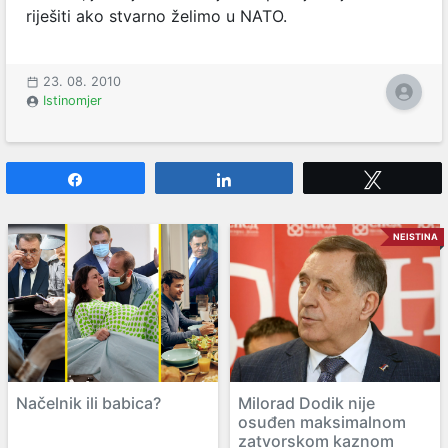
riješiti ako stvarno želimo u NATO.
23. 08. 2010
Istinomjer
Share
Share
Tweet
NEISTINA
Načelnik ili babica?
Milorad Dodik nije
osuđen maksimalnom
zatvorskom kaznom