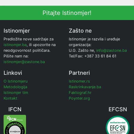
Pitajte Istinomjer!
Istinomjer
Zašto ne
Predložite nove sadržaje za
Istinomjer je razvila i uređuje
istinomjer.ba
, ili upozorite na
organizacija:
neodgovornost političara.
U.G. Zašto ne,
info@zastone.ba
Pišite nam na:
Tel/Fax: +387 33 61 84 61
istinomjer@zastone.ba
Linkovi
Partneri
O Istinomjeru
Istinomer.rs
Metodologija
Raskrinkavanje.ba
Istinomjer tim
Faktograf.hr
Kontakt
Poynter.org
IFCN
EFCSN