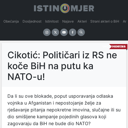
Obećanja
Dosljednost
Istinitost
Najave
Akteri
Strani akteri o BiH
An
UNCATEGORIZED
NEISTINA
Cikotić: Političari iz RS ne
koče BiH na putu ka
NATO-u!
Da li su ove blokade, poput usporavanja odlaska
vojnika u Afganistan i nepostojanje želje za
rješavanje pitanja nepokretne imovina, slučajne ili su
dio smišljene kampanje pojedinih glasova koji
zagovaraju da BiH ne bude dio NATO?