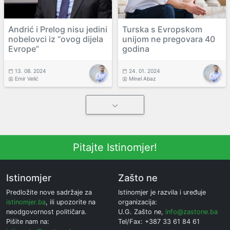
Andrić i Prelog nisu jedini
Turska s Evropskom
nobelovci iz “ovog dijela
unijom ne pregovara 40
Evrope”
godina
13. 08. 2024
24. 01. 2024
Emir Velić
Minel Abaz
Pitajte Istinomjer!
Istinomjer
Zašto ne
Predložite nove sadržaje za
Istinomjer je razvila i uređuje
istinomjer.ba
, ili upozorite na
organizacija:
neodgovornost političara.
U.G. Zašto ne,
info@zastone.ba
Pišite nam na:
Tel/Fax: +387 33 61 84 61