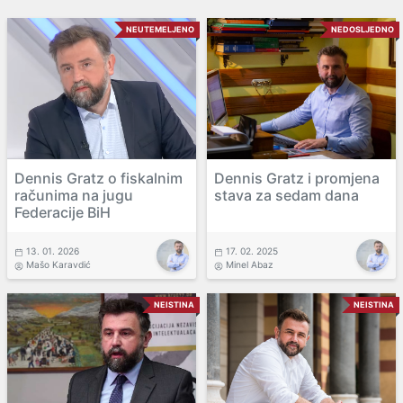
NEUTEMELJENO
NEDOSLJEDNO
Dennis Gratz o fiskalnim
Dennis Gratz i promjena
računima na jugu
stava za sedam dana
Federacije BiH
13. 01. 2026
17. 02. 2025
Mašo Karavdić
Minel Abaz
NEISTINA
NEISTINA