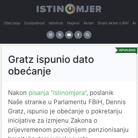
Obećanja
Dosljednost
Istinitost
Najave
Akteri
Strani akteri o BiH
An
ISPUNJENO
Gratz ispunio dato
obećanje
Nakon
pisanja “Istinomjera”
, poslanik
Naše stranke u Parlamentu FBiH, Dennis
Gratz, ispunio je obećanje o pokretanju
inicijative za izmjenu Zakona o
prijevremenom povoljnijem penzionisanju