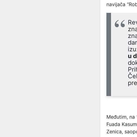
navijača “Rob
Rev
zna
zna
da
izu
u d
dok
Pri
Čel
pre
Međutim, na 1
Fuada Kasumo
Zenica, saopć