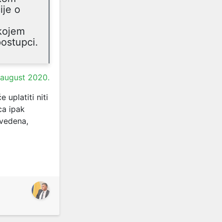
ije o
 kojem
postupci.
 august 2020.
uplatiti niti
ca ipak
ovedena,