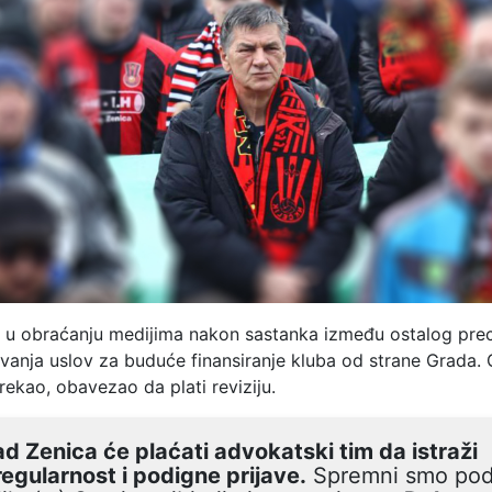
 u obraćanju medijima nakon sastanka između ostalog preci
vanja uslov za buduće finansiranje kluba od strane Grada. 
rekao, obavezao da plati reviziju.
d Zenica će plaćati advokatski tim da istraži
egularnost i podigne prijave.
Spremni smo podu