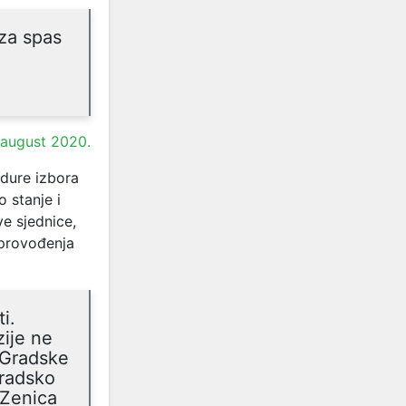
 za spas
 august 2020.
edure izbora
o stanje i
ve sjednice,
 provođenja
i.
zije ne
 Gradske
radsko
 Zenica