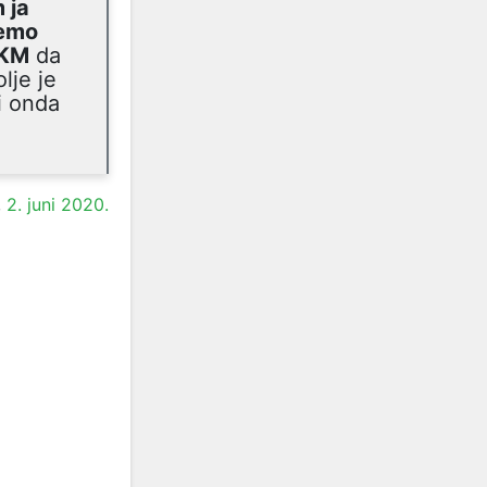
 ja
jemo
 KM
da
lje je
i onda
,
2. juni 2020.