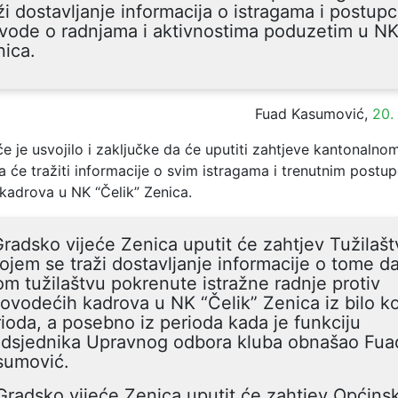
ži dostavljanje informacija o istragama i postupc
vode o radnjama i aktivnostima poduzetim u NK
ica.
Fuad Kasumović,
20.
e je usvojilo i zaključke da će uputiti zahtjeve kantonalnom
 će tražiti informacije o svim istragama i trenutnim postu
kadrova u NK “Čelik” Zenica.
Gradsko vijeće Zenica uputit će zahtjev Tužilaš
ojem se traži dostavljanje informacije o tome da 
m tužilaštvu pokrenute istražne radnje protiv
ovodećih kadrova u NK “Čelik” Zenica iz bilo k
ioda, a posebno iz perioda kada je funkciju
edsjednika Upravnog odbora kluba obnašao Fua
sumović.
Gradsko vijeće Zenica uputit će zahtjev Općin