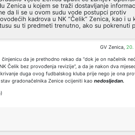
u Zenica u kojem se traži dostavljanje informac
e da li se u ovom sudu vode postupci protiv
ovodećih kadrova u NK “Čelik” Zenica, kao i u
tusu su ti predmeti trenutno, ako su pokrenuti 
GV Zenica,
20.
činjenicu da je prethodno rekao da “dok je on načelnik neće 
NK Čelik bez provođenja revizije”, a da je nakon dva mjese
okrivanje duga ovog fudbalskog kluba prije nego je ona pr
 stav gradonačelnika Zenice ocijeniti kao
nedosljedan.
a)