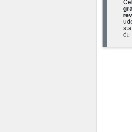
Čel
gr
rev
uđe
sta
ću 