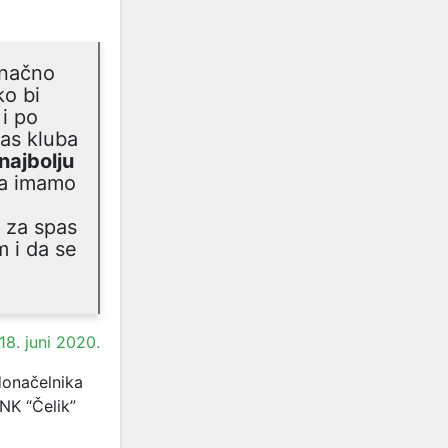
onačno
ko bi
 i po
pas kluba
najbolju
da imamo
i za spas
m i da se
18. juni 2020.
donačelnika
NK “Čelik”