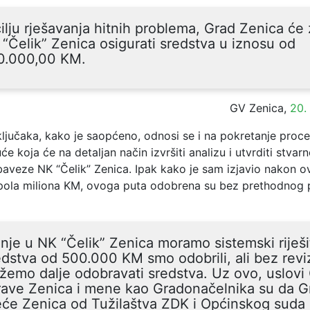
ilju rješavanja hitnih problema, Grad Zenica će
“Čelik” Zenica osigurati sredstva u iznosu od
0.000,00 KM.
GV Zenica,
20.
ljučaka, kako je saopćeno, odnosi se i na pokretanje proc
će koja će na detaljan način izvršiti analizu i utvrditi stvarn
baveze NK “Čelik” Zenica. Ipak kako je sam izjavio nakon o
pola miliona KM, ovoga puta odobrena su bez prethodnog
nje u NK “Čelik” Zenica moramo sistemski riješit
dstva od 500.000 KM smo odobrili, ali bez revi
emo dalje odobravati sredstva. Uz ovo, uslovi
rave Zenica i mene kao Gradonačelnika su da G
eće Zenica od Tužilaštva ZDK i Općinskog suda