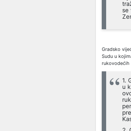
tra
se 
Zen
Gradsko vijeć
Sudu u kojima
rukovodećih 
1. 
u k
ovo
ruk
per
pr
Ka
2. 