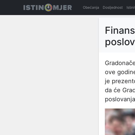
Obećanja
Dosljednost
Istin
Finansi
poslov
Gradonače
ove godine
je prezent
da će Grad 
poslovanja