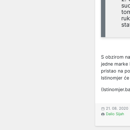
sud
tom
ruk
sta
S obzirom na 
jedne marke 
pristao na p
Istinomjer će
(Istinomjer.b
21. 08. 2020
Dalio Sijah