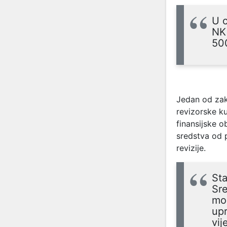
U c
NK 
50
Jedan od zak
revizorske ku
finansijske o
sredstva od 
revizije.
Sta
Sre
mož
up
vij