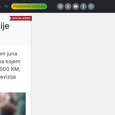
z
TV
Predizborna obećanja
NEDOSLJEDNO
ije
om juna
na kojem
0.000 KM,
evizija