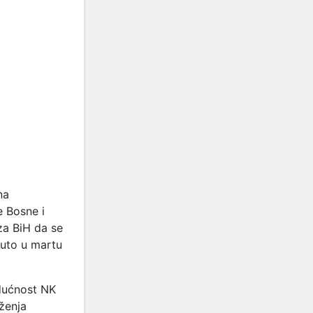
na
e Bosne i
za BiH da se
nuto u martu
udućnost NK
ženja