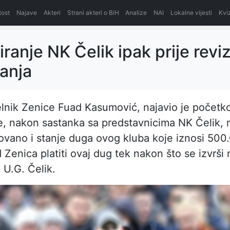
itost
Najave
Akteri
Strani akteri o BiH
Analize
NAI
Lokalne vijesti
Kvi
ranje NK Čelik ipak prije reviz
anja
lnik Zenice Fuad Kasumović, najavio je početk
, nakon sastanka sa predstavnicima NK Čelik, 
ovano i stanje duga ovog kluba koje iznosi 50
Zenica platiti ovaj dug tek nakon što se izvrši r
 U.G. Čelik.