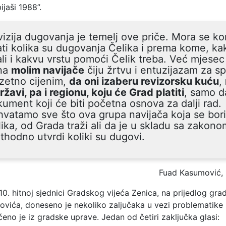
ijaši 1988”.
izija dugovanja je temelj ove priče. Mora se k
ti kolika su dugovanja Čelika i prema kome, ka
li i kakvu vrstu pomoći Čelik treba. Već mjesec
na
molim navijače
čiju žrtvu i entuzijazam za s
zetno cijenim,
da oni izaberu revizorsku kuću
,
ržavi, pa i regionu, koju će Grad platiti
, samo 
ument koji će biti početna osnova za dalji rad.
hvatamo sve što ova grupa navijača koja se bor
ika, od Grada traži ali da je u skladu sa zakono
thodno utvrdi koliki su dugovi.
Fuad Kasumović,
0. hitnoj sjednici Gradskog vijeća Zenica, na prijedlog gra
vića, doneseno je nekoliko zaljučaka u vezi problematike 
eno je iz gradske uprave. Jedan od četiri zaključka glasi: