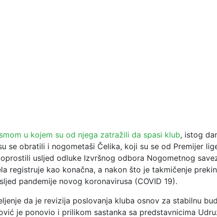
smom u kojem su od njega zatražili da spasi klub
, istog da
 se obratili i nogometaši Čelika, koji su se od Premijer lig
oprostili usljed odluke Izvršnog odbora Nogometnog save
la registruje kao konačna, a nakon što je takmičenje preki
sljed pandemije novog koronavirusa (COVID 19).
ljenje da je revizija poslovanja kluba osnov za stabilnu b
ović je ponovio i prilikom sastanka sa predstavnicima Udru