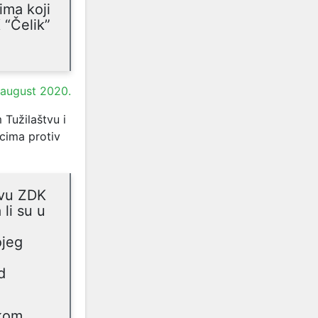
ima koji
 “Čelik”
 august 2020.
 Tužilaštvu i
pcima protiv
tvu ZDK
li su u
ojeg
d
skom