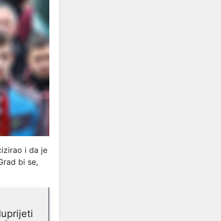
zirao i da je
Grad bi se,
prijeti