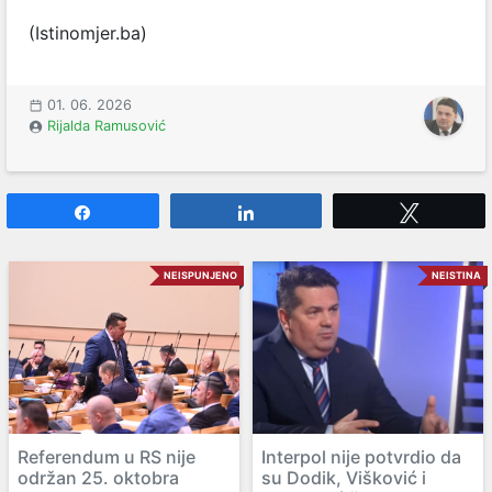
(Istinomjer.ba)
01. 06. 2026
Rijalda Ramusović
Share
Share
Tweet
NEISPUNJENO
NEISTINA
Referendum u RS nije
Interpol nije potvrdio da
održan 25. oktobra
su Dodik, Višković i