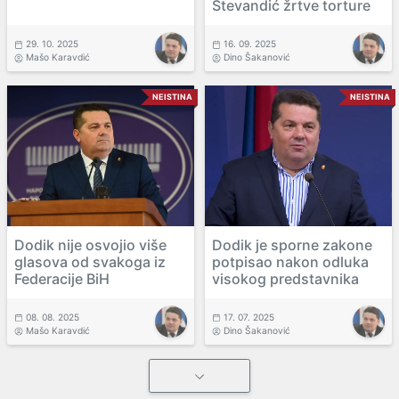
Stevandić žrtve torture
29. 10. 2025
16. 09. 2025
Mašo Karavdić
Dino Šakanović
NEISTINA
NEISTINA
Dodik nije osvojio više
Dodik je sporne zakone
glasova od svakoga iz
potpisao nakon odluka
Federacije BiH
visokog predstavnika
08. 08. 2025
17. 07. 2025
Mašo Karavdić
Dino Šakanović