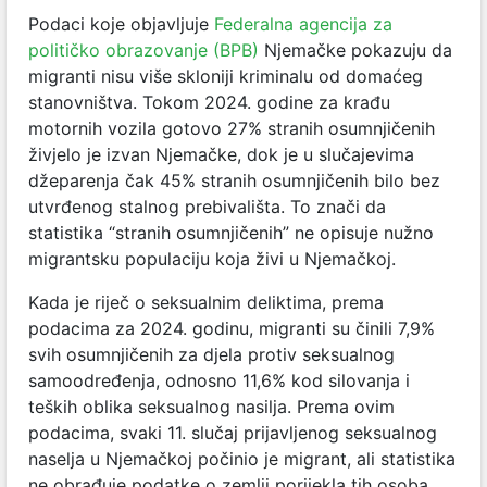
Podaci koje objavljuje
Federalna agencija za
političko obrazovanje (BPB)
Njemačke pokazuju da
migranti nisu više skloniji kriminalu od domaćeg
stanovništva. Tokom 2024. godine za krađu
motornih vozila gotovo 27% stranih osumnjičenih
živjelo je izvan Njemačke, dok je u slučajevima
džeparenja čak 45% stranih osumnjičenih bilo bez
utvrđenog stalnog prebivališta. To znači da
statistika “stranih osumnjičenih” ne opisuje nužno
migrantsku populaciju koja živi u Njemačkoj.
Kada je riječ o seksualnim deliktima, prema
podacima za 2024. godinu, migranti su činili 7,9%
svih osumnjičenih za djela protiv seksualnog
samoodređenja, odnosno 11,6% kod silovanja i
teških oblika seksualnog nasilja. Prema ovim
podacima, svaki 11. slučaj prijavljenog seksualnog
naselja u Njemačkoj počinio je migrant, ali statistika
ne obrađuje podatke o zemlji porijekla tih osoba.