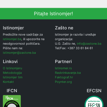
Pitajte Istinomjer!
Istinomjer
Zašto ne
Predložite nove sadržaje za
Istinomjer je razvila i uređuje
istinomjer.ba
, ili upozorite na
organizacija:
neodgovornost političara.
U.G. Zašto ne,
info@zastone.ba
Pišite nam na:
Tel/Fax: +387 33 61 84 61
istinomjer@zastone.ba
Linkovi
Partneri
O Istinomjeru
Istinomer.rs
Metodologija
Raskrinkavanje.ba
Istinomjer tim
Faktograf.hr
Kontakt
Poynter.org
IFCN
EFCSN