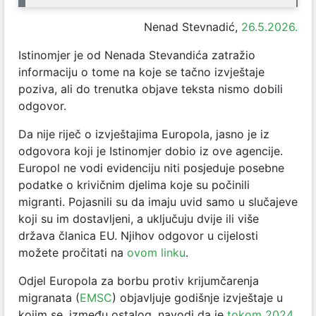
Nenad Stevnadić,
26.5.2026.
Istinomjer je od Nenada Stevandića zatražio
informaciju o tome na koje se tačno izvještaje
poziva, ali do trenutka objave teksta nismo dobili
odgovor.
Da nije riječ o izvještajima Europola, jasno je iz
odgovora koji je Istinomjer dobio iz ove agencije.
Europol ne vodi evidenciju niti posjeduje posebne
podatke o krivičnim djelima koje su počinili
migranti. Pojasnili su da imaju uvid samo u slučajeve
koji su im dostavljeni, a uključuju dvije ili više
država članica EU. Njihov odgovor u cijelosti
možete pročitati na
ovom linku
.
Odjel Europola za borbu protiv krijumčarenja
migranata (
EMSC
) objavljuje godišnje izvještaje u
kojim se, između ostalog, navodi da je
tokom 2024.