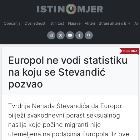
Obećanja
Dosljednost
Istinitost
Najave
Akteri
Strani akteri o BiH
An
NEISTINA
Europol ne vodi statistiku
na koju se Stevandić
pozvao
Tvrdnja Nenada Stevandića da Europol
bilježi svakodnevni porast seksualnog
nasilja koje počine migranti nije
utemeljena na podacima Europola. Iz ove