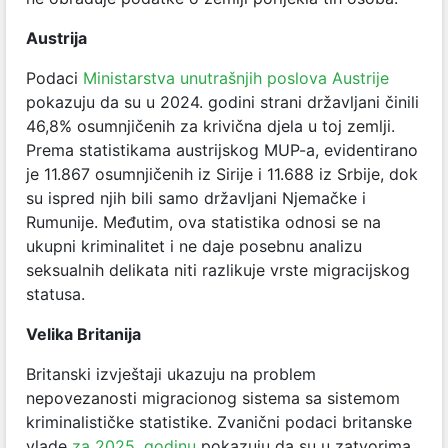
Austrija
Podaci
Ministarstva unutrašnjih poslova Austrije
pokazuju da su u 2024. godini strani državljani činili
46,8% osumnjičenih za krivična djela u toj zemlji.
Prema statistikama austrijskog MUP-a, evidentirano
je 11.867 osumnjičenih iz Sirije i 11.688 iz Srbije, dok
su ispred njih bili samo državljani Njemačke i
Rumunije. Međutim, ova statistika odnosi se na
ukupni kriminalitet i ne daje posebnu analizu
seksualnih delikata niti razlikuje vrste migracijskog
statusa.
Velika Britanija
Britanski izvještaji ukazuju na problem
nepovezanosti migracionog sistema sa sistemom
kriminalističke statistike. Zvanični podaci britanske
vlade
za 2025. godinu
pokazuju da su u zatvorima