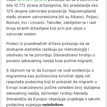
bila 10.772 strana državljanina, što predstavlja oko
12% ukupne zatvorske populacije. Najzastupljeniji
među stranim zatvorenicima bili su Albanci, Poljaci,
Rumuni, Irci i Litvanci. Također, zabilježen je i rast
broja stranih državljana koji prvi put ulaze u
zatvorski sistem.
Podaci iz pojedinačnih država pokazuju da se
dostupne statistike razlikuju po metodologiji i
obuhvatu te ne potvrđuju Stevandićevu tvrdnju o
porastu seksualnog nasilja koje počine migranti.
S obzirom na to da Europol ne vodi evidenciju o
migrantima kao počiniocima krivičnih djela niti
raspolaže podacima koji bi pokazali da migranti u
Evropi svakodnevno počine određeni broj slučajeva
seksualnog nasilja, Istinomjer tvrdnju Nenada
Stevandića da Europol objavljuje izvještaje s takvim
podacima ocjenjuje
neistinitom
.