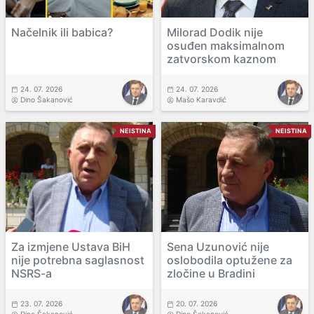
Načelnik ili babica?
Milorad Dodik nije
osuđen maksimalnom
zatvorskom kaznom
24. 07. 2026
24. 07. 2026
Dino Šakanović
Mašo Karavdić
NEISTINA
NEISTINA
Za izmjene Ustava BiH
Sena Uzunović nije
nije potrebna saglasnost
oslobodila optužene za
NSRS-a
zločine u Bradini
23. 07. 2026
20. 07. 2026