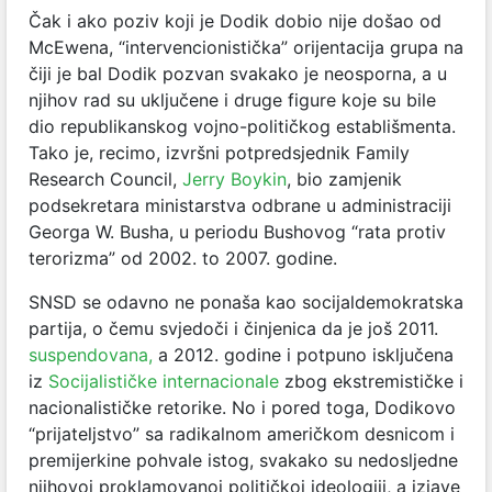
Čak i ako poziv koji je Dodik dobio nije došao od
McEwena, “intervencionistička” orijentacija grupa na
čiji je bal Dodik pozvan svakako je neosporna, a u
njihov rad su uključene i druge figure koje su bile
dio republikanskog vojno-političkog establišmenta.
Tako je, recimo, izvršni potpredsjednik Family
Research Council,
Jerry Boykin
, bio zamjenik
podsekretara ministarstva odbrane u administraciji
Georga W. Busha, u periodu Bushovog “rata protiv
terorizma” od 2002. to 2007. godine.
SNSD se odavno ne ponaša kao socijaldemokratska
partija, o čemu svjedoči i činjenica da je još 2011.
suspendovana,
a 2012. godine i potpuno isključena
iz
Socijalističke internacionale
zbog ekstremističke i
nacionalističke retorike. No i pored toga, Dodikovo
“prijateljstvo” sa radikalnom američkom desnicom i
premijerkine pohvale istog, svakako su nedosljedne
njihovoj proklamovanoj političkoj ideologiji, a izjave