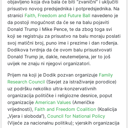
objavljeno koja dva bala će biti “zvanični” i uključiti
prisustvo novog predsjednika i potpredsjednika. Na
stranici
Faith, Freedom and Future Ball
navedeno je
da postoji mogućnost da će se na balu pojaviti
Donald Trump i Mike Pence, te da zbog toga svi
koji se registruju za prisustvo na balu moraju poslati
svoj matični broj, puno ime i prezime i dan rođenja.
Dodikova tvrdnja da će ovom balu prisustvovati
Donald Trump je, dakle, neutemeljena, jer to još
uvijek ne znaju ni njegovi organizatori.
Prijem na koji je Dodik pozvan organizuje
Family
Research Council
(Savjet za istraživanje porodice)
uz podršku nekoliko ultra-konzervativnih
organizacija političke i religiozne desnice, poput
organizacije
American Values
(Američke
vrijednosti),
Faith and Freedom Coalition
(Koalicija
„Vjera i sloboda“),
Council for National Policy
(Vijeće za nacionalnu politiku); vjerskih organizacija