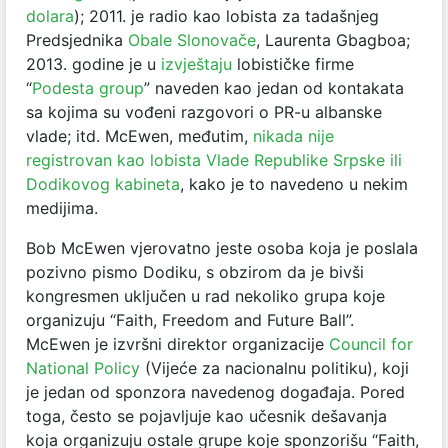
dolara
); 2011. je radio kao lobista za tadašnjeg
Predsjednika
Obale Slonovače
, Laurenta Gbagboa;
2013. godine je u
izvještaju
lobističke firme
“
Podesta group
” naveden kao jedan od kontakata
sa kojima su vođeni razgovori o PR-u albanske
vlade; itd. McEwen, međutim,
nikada nije
registrovan kao lobista Vlade Republike Srpske ili
Dodikovog kabineta
, kako je to navedeno u nekim
medijima.
Bob McEwen vjerovatno jeste osoba koja je poslala
pozivno pismo Dodiku, s obzirom da je bivši
kongresmen uključen u rad nekoliko grupa koje
organizuju “Faith, Freedom and Future Ball”.
McEwen je izvršni direktor organizacije
Council for
National Policy
(Vijeće za nacionalnu politiku), koji
je jedan od sponzora navedenog događaja. Pored
toga, često se pojavljuje kao učesnik dešavanja
koja organizuju ostale grupe koje sponzorišu “Faith,