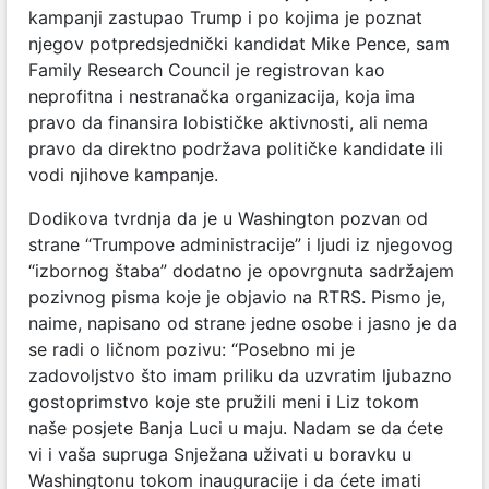
kampanji zastupao Trump i po kojima je poznat
njegov potpredsjednički kandidat Mike Pence, sam
Family Research Council je registrovan kao
neprofitna i nestranačka organizacija, koja ima
pravo da finansira lobističke aktivnosti, ali nema
pravo da direktno podržava političke kandidate ili
vodi njihove kampanje.
Dodikova tvrdnja da je u Washington pozvan od
strane “Trumpove administracije” i ljudi iz njegovog
“izbornog štaba” dodatno je opovrgnuta sadržajem
pozivnog pisma koje je objavio na RTRS. Pismo je,
naime, napisano od strane jedne osobe i jasno je da
se radi o ličnom pozivu: “Posebno mi je
zadovoljstvo što imam priliku da uzvratim ljubazno
gostoprimstvo koje ste pružili meni i Liz tokom
naše posjete Banja Luci u maju. Nadam se da ćete
vi i vaša supruga Snježana uživati u boravku u
Washingtonu tokom inauguracije i da ćete imati