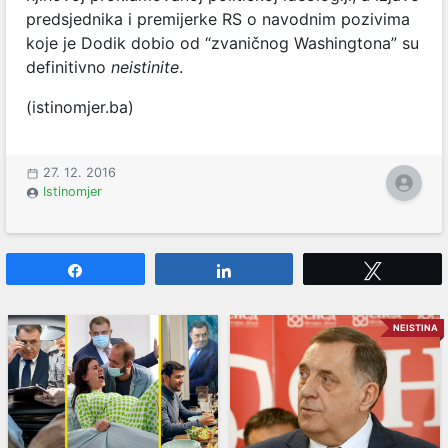
predsjednika i premijerke RS o navodnim pozivima
koje je Dodik dobio od “zvaničnog Washingtona” su
definitivno
neistinite
.
(istinomjer.ba)
27. 12. 2016
Istinomjer
Share
Share
Tweet
NEISTINA