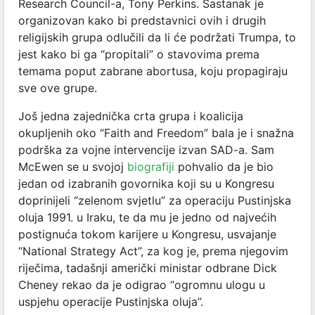
Research Council-a, Tony Perkins. Sastanak je
organizovan kako bi predstavnici ovih i drugih
religijskih grupa odlučili da li će podržati Trumpa, to
jest kako bi ga “propitali” o stavovima prema
temama poput zabrane abortusa, koju propagiraju
sve ove grupe.
Još jedna zajednička crta grupa i koalicija
okupljenih oko “Faith and Freedom” bala je i snažna
podrška za vojne intervencije izvan SAD-a. Sam
McEwen se u svojoj
biografiji
pohvalio da je bio
jedan od izabranih govornika koji su u Kongresu
doprinijeli “zelenom svjetlu” za operaciju Pustinjska
oluja 1991. u Iraku, te da mu je jedno od najvećih
postignuća tokom karijere u Kongresu, usvajanje
“National Strategy Act”, za kog je, prema njegovim
riječima, tadašnji američki ministar odbrane Dick
Cheney rekao da je odigrao “ogromnu ulogu u
uspjehu operacije Pustinjska oluja”.