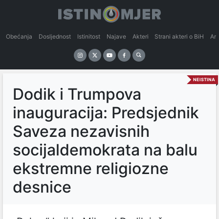
Obećanja
Dosljednost
Istinitost
Najave
Akteri
Strani akteri o BiH
An
NEISTINA
Dodik i Trumpova
inauguracija: Predsjednik
Saveza nezavisnih
socijaldemokrata na balu
ekstremne religiozne
desnice