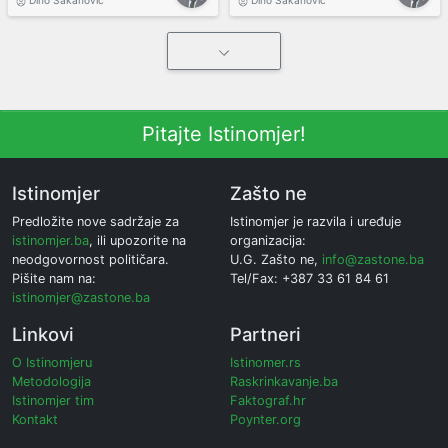
Dino Šakanović
Dino Šakanović
Pitajte Istinomjer!
Istinomjer
Zašto ne
Predložite nove sadržaje za
Istinomjer je razvila i uređuje
istinomjer.ba
, ili upozorite na
organizacija:
neodgovornost političara.
U.G. Zašto ne,
info@zastone.ba
Pišite nam na:
Tel/Fax: +387 33 61 84 61
istinomjer@zastone.ba
Linkovi
Partneri
O Istinomjeru
Istinomer.rs
Metodologija
Raskrinkavanje.ba
Istinomjer tim
Faktograf.hr
Kontakt
Poynter.org