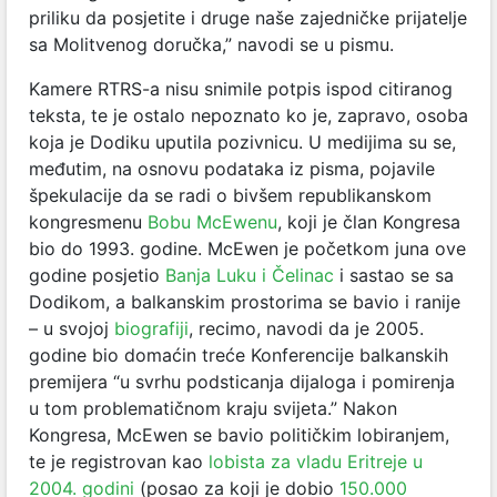
priliku da posjetite i druge naše zajedničke prijatelje
sa Molitvenog doručka,” navodi se u pismu.
Kamere RTRS-a nisu snimile potpis ispod citiranog
teksta, te je ostalo nepoznato ko je, zapravo, osoba
koja je Dodiku uputila pozivnicu. U medijima su se,
međutim, na osnovu podataka iz pisma, pojavile
špekulacije da se radi o bivšem republikanskom
kongresmenu
Bobu McEwenu
, koji je član Kongresa
bio do 1993. godine. McEwen je početkom juna ove
godine posjetio
Banja Luku i Čelinac
i sastao se sa
Dodikom, a balkanskim prostorima se bavio i ranije
– u svojoj
biografiji
, recimo, navodi da je 2005.
godine bio domaćin treće Konferencije balkanskih
premijera “u svrhu podsticanja dijaloga i pomirenja
u tom problematičnom kraju svijeta.” Nakon
Kongresa, McEwen se bavio političkim lobiranjem,
te je registrovan kao
lobista za vladu Eritreje u
2004. godini
(posao za koji je dobio
150.000