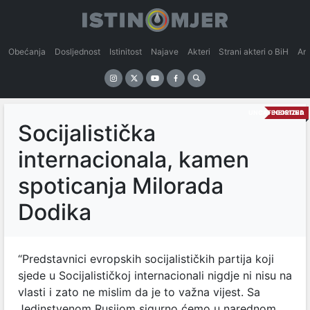
Obećanja
Dosljednost
Istinitost
Najave
Akteri
Strani akteri o BiH
An
UNCATEGORIZED
NEISTINA
Socijalistička
internacionala, kamen
spoticanja Milorada
Dodika
“Predstavnici evropskih socijalističkih partija koji
sjede u Socijalističkoj internacionali nigdje ni nisu na
vlasti i zato ne mislim da je to važna vijest. Sa
Jedinstvenom Rusijom sigurno ćemo u narednom