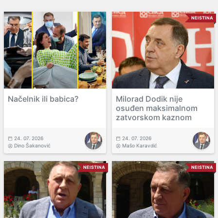
NEISTINA
Načelnik ili babica?
Milorad Dodik nije
osuđen maksimalnom
zatvorskom kaznom
24. 07. 2026
24. 07. 2026
Dino Šakanović
Mašo Karavdić
NEISTINA
NEISTINA