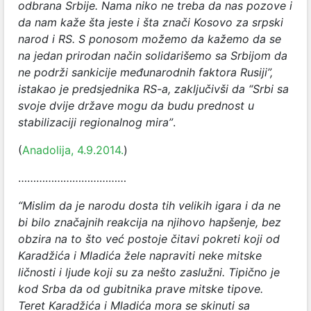
odbrana Srbije. Nama niko ne treba da nas pozove i
da nam kaže šta jeste i šta znači Kosovo za srpski
narod i RS. S ponosom možemo da kažemo da se
na jedan prirodan način solidarišemo sa Srbijom da
ne podrži sankicije međunarodnih faktora Rusiji”,
istakao je predsjednika RS-a, zaključivši da “Srbi sa
svoje dvije države mogu da budu prednost u
stabilizaciji regionalnog mira”
.
(
Anadolija, 4.9.2014.
)
………………………………
“Mislim da je narodu dosta tih velikih igara i da ne
bi bilo značajnih reakcija na njihovo hapšenje, bez
obzira na to što već postoje čitavi pokreti koji od
Karadžića i Mladića žele napraviti neke mitske
ličnosti i ljude koji su za nešto zaslužni. Tipično je
kod Srba da od gubitnika prave mitske tipove.
Teret Karadžića i Mladića mora se skinuti sa