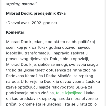
srpskog naroda!”
Milorad Dodik, predsjednik RS-a
(Dnevni avaz, 2002. godine)
Komentar:
Milorad Dodik jedan je od aktera na bh. političkoj
sceni koji je kroz 10-ak godina doživio najveću
ideološku transformaciju i napravio zaokret u
pravcu svog djelovanja. Dok je bio u opoziciji,
Milorad Dodik je, sjetiće se mnogi, svu svoju snagu
trošio da „skine teret“ optuženika za ratne zločine
Radovana Karadžića i Ratka Mladića, sa srpskog
naroda. U to vrijeme Dodik je davao veoma žestoke
izjave optužujuću najuže rukovodstvo SDS-a za
podržavanje ratnih zločina,
te je izjavljivao
i kako
on kao predstavnik srpskog naroda mora otvoreno
pričati o onome šta je urađeno i šta se u ratu zbilo