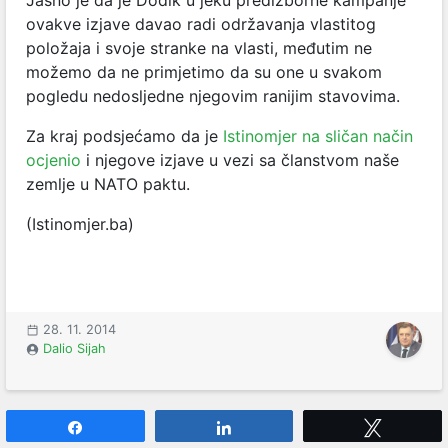
Jasno je da je Dodik u jeku predizborne kampanje
ovakve izjave davao radi održavanja vlastitog
položaja i svoje stranke na vlasti, međutim ne
možemo da ne primjetimo da su one u svakom
pogledu nedosljedne njegovim ranijim stavovima.
Za kraj podsjećamo da je
Istinomjer na sličan način
ocjenio
i njegove izjave u vezi sa članstvom naše
zemlje u NATO paktu.
(Istinomjer.ba)
28. 11. 2014
Dalio Sijah
Share
Share
Tweet