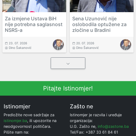
Za izmjene Ustava BiH
Sena Uzunović nije
nije potrebna saglasnost
oslobodila optužene za
NSRS-a
zločine u Bradini
23. 07. 2026
20. 07. 2026
Dino Šakanović
Dino Šakanović
Pitajte Istinomjer!
Istinomjer
Zašto ne
Predložite nove sadržaje za
Istinomjer je razvila i uređuje
istinomjer.ba
, ili upozorite na
organizacija:
neodgovornost političara.
U.G. Zašto ne,
info@zastone.ba
Pišite nam na:
Tel/Fax: +387 33 61 84 61