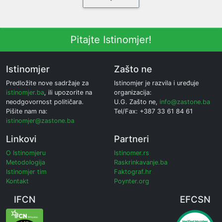
Pitajte Istinomjer!
Istinomjer
Zašto ne
Predložite nove sadržaje za
Istinomjer je razvila i uređuje
istinomjer.ba
, ili upozorite na
organizacija:
neodgovornost političara.
U.G. Zašto ne,
info@zastone.ba
Pišite nam na:
Tel/Fax: +387 33 61 84 61
istinomjer@zastone.ba
Linkovi
Partneri
O Istinomjeru
Istinomer.rs
Metodologija
Raskrinkavanje.ba
Istinomjer tim
Faktograf.hr
Kontakt
Poynter.org
IFCN
EFCSN