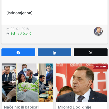
(Istinomjer.ba)
22. 01. 2018
Selma Ašćerić
Share
Share
Tweet
NEISTINA
Načelnik ili babica?
Milorad Dodik nije