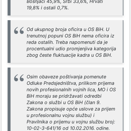
Bošnjaci 45,9%, Srbi 33,6%, Hrvati
19,8% i ostali 0,7%.
Od ukupnog broja oficira u OS BiH. U
trenutnoj popuni OS BiH nema oficira iz
reda ostalih. Treba napomenuti da je
procentualni udio promjenjiva kategorija
zbog česte fluktuacije kadra u OS BiH.
Osim obaveze poštivanja pomenute
Odluke Predsjedništva, prilikom prijema
novih profesionalnih vojnih lica, MO i OS
BiH moraju se pridržavati odredbi
Zakona o službi u OS BiH (član 9.
Zakona propisuje opće uslove za prijem
u profesionalnu vojnu službu) i
Pravilnika o prijemu u vojnu službu broj:
10-02-3-641/16 od 10.02.2016. odine.