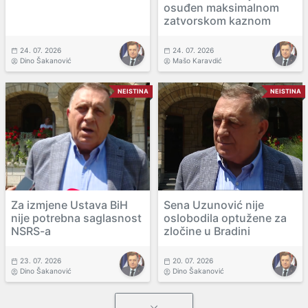
osuđen maksimalnom
zatvorskom kaznom
24. 07. 2026
24. 07. 2026
Dino Šakanović
Mašo Karavdić
NEISTINA
NEISTINA
Za izmjene Ustava BiH
Sena Uzunović nije
nije potrebna saglasnost
oslobodila optužene za
NSRS-a
zločine u Bradini
23. 07. 2026
20. 07. 2026
Dino Šakanović
Dino Šakanović