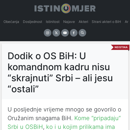
Obećanja
Dosljednost
Istinitost
Najave
Akteri
Strani akteri o BiH
An
NEISTINA
Dodik o OS BiH: U
komandnom kadru nisu
“skrajnuti” Srbi – ali jesu
“ostali”
U posljednje vrijeme mnogo se govorilo o
Oružanim snagama BiH.
Kome “pripadaju”
Srbi u OSBiH
,
ko i u kojim prilikama ima