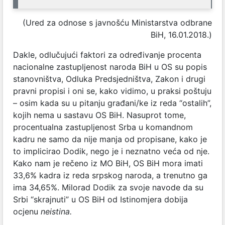
(Ured za odnose s javnošću Ministarstva odbrane
BiH, 16.01.2018.)
Dakle, odlučujući faktori za određivanje procenta
nacionalne zastupljenost naroda BiH u OS su popis
stanovništva, Odluka Predsjedništva, Zakon i drugi
pravni propisi i oni se, kako vidimo, u praksi poštuju
– osim kada su u pitanju građani/ke iz reda “ostalih”,
kojih nema u sastavu OS BiH. Nasuprot tome,
procentualna zastupljenost Srba u komandnom
kadru ne samo da nije manja od propisane, kako je
to implicirao Dodik, nego je i neznatno veća od nje.
Kako nam je rečeno iz MO BiH, OS BiH mora imati
33,6% kadra iz reda srpskog naroda, a trenutno ga
ima 34,65%. Milorad Dodik za svoje navode da su
Srbi “skrajnuti” u OS BiH od Istinomjera dobija
ocjenu
neistina.