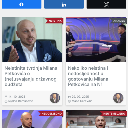
Share
Share
Tweet
NEISTINA
ANALIZE
Neistinita tvrdnja Milana
Nekoliko neistina i
Petkovića o
nedosljednost u
(ne)usvajanju državnog
gostovanju Milana
budžeta
Petkovića na N1
14. 10. 2025
29. 09. 2025
Rijalda Ramusović
Mašo Karavdić
NEDOSLJEDNO
NEUTEMELJENO