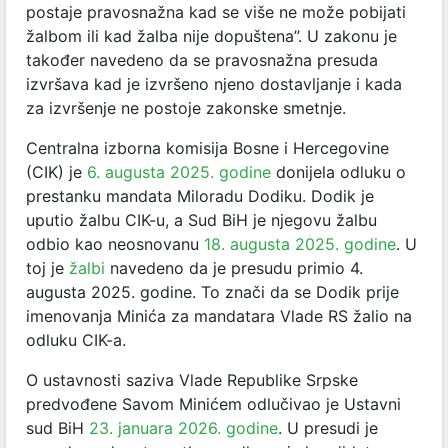
postaje pravosnažna kad se više ne može pobijati
žalbom ili kad žalba nije dopuštena”. U zakonu je
također navedeno da se pravosnažna presuda
izvršava kad je izvršeno njeno dostavljanje i kada
za izvršenje ne postoje zakonske smetnje.
Centralna izborna komisija Bosne i Hercegovine
(CIK) je
6. augusta 2025. godine
donijela odluku o
prestanku mandata Miloradu Dodiku. Dodik je
uputio žalbu CIK-u, a Sud BiH je njegovu žalbu
odbio kao neosnovanu
18. augusta 2025. godine
. U
toj je
žalbi
navedeno da je presudu primio 4.
augusta 2025. godine.
To znači da se Dodik prije
imenovanja Minića za mandatara Vlade RS žalio na
odluku CIK-a.
O ustavnosti saziva Vlade Republike Srpske
predvođene Savom Minićem odlučivao je Ustavni
sud BiH
23. januara 2026. godine
. U presudi je