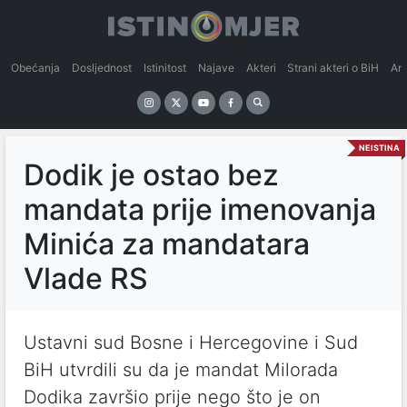
Obećanja
Dosljednost
Istinitost
Najave
Akteri
Strani akteri o BiH
An
NEISTINA
Dodik je ostao bez
mandata prije imenovanja
Minića za mandatara
Vlade RS
Ustavni sud Bosne i Hercegovine i Sud
BiH utvrdili su da je mandat Milorada
Dodika završio prije nego što je on