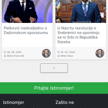
Petković nedosljedno o
U Nacrtu rezolucije o
Dejtonskom sporazumu
Srebrenici ne spominju
se ni Srbi ni Republika
Srpska
26. 09. 2025
19. 04. 2024
Mašo Karavdić
Minel Abaz
Pitajte Istinomjer!
Istinomjer
Zašto ne