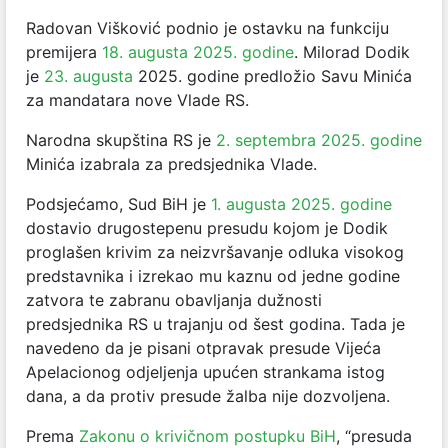
Radovan Višković podnio je ostavku na funkciju
premijera
18. augusta 2025. godine
. Milorad Dodik
je
23. augusta
2025. godine predložio Savu Minića
za mandatara nove Vlade RS.
Narodna skupština RS je
2. septembra 2025. godine
Minića izabrala za predsjednika Vlade.
Podsjećamo, Sud BiH je
1. augusta 2025. godine
dostavio drugostepenu presudu kojom je Dodik
proglašen krivim za neizvršavanje odluka visokog
predstavnika i izrekao mu kaznu od jedne godine
zatvora te zabranu obavljanja dužnosti
predsjednika RS u trajanju od šest godina. Tada je
navedeno da je pisani otpravak presude Vijeća
Apelacionog odjeljenja upućen strankama istog
dana, a da protiv presude žalba nije dozvoljena.
Prema
Zakonu o krivičnom postupku BiH
, “presuda