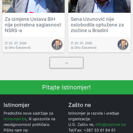
Za izmjene Ustava BiH
Sena Uzunović nije
nije potrebna saglasnost
oslobodila optužene za
NSRS-a
zločine u Bradini
23. 07. 2026
20. 07. 2026
Dino Šakanović
Dino Šakanović
Pitajte Istinomjer!
Istinomjer
Zašto ne
Predložite nove sadržaje za
Istinomjer je razvila i uređuje
istinomjer.ba
, ili upozorite na
organizacija:
neodgovornost političara.
U.G. Zašto ne,
info@zastone.ba
Pišite nam na:
Tel/Fax: +387 33 61 84 61