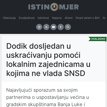
Obećanja
Dosljednost
Istinitost
Najave
Akteri
Strani akteri o BiH
An
DOSLJEDNO
Dodik dosljedan u
uskraćivanju pomoći
lokalnim zajednicama u
kojima ne vlada SNSD
Najavljujući sporazum sa svojim
partnerima o uspostavljanju većina u
gradskim skupštinama Banja Luke i