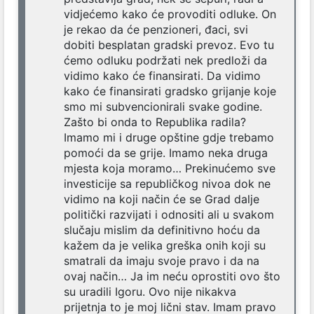
vidjećemo kako će provoditi odluke. On
je rekao da će penzioneri, đaci, svi
dobiti besplatan gradski prevoz. Evo tu
ćemo odluku podržati nek predloži da
vidimo kako će finansirati. Da vidimo
kako će finansirati gradsko grijanje koje
smo mi subvencionirali svake godine.
Zašto bi onda to Republika radila?
Imamo mi i druge opštine gdje trebamo
pomoći da se grije. Imamo neka druga
mjesta koja moramo… Prekinućemo sve
investicije sa republičkog nivoa dok ne
vidimo na koji način će se Grad dalje
politički razvijati i odnositi ali u svakom
slučaju mislim da definitivno hoću da
kažem da je velika greška onih koji su
smatrali da imaju svoje pravo i da na
ovaj način… Ja im neću oprostiti ovo što
su uradili Igoru. Ovo nije nikakva
prijetnja to je moj lični stav. Imam pravo