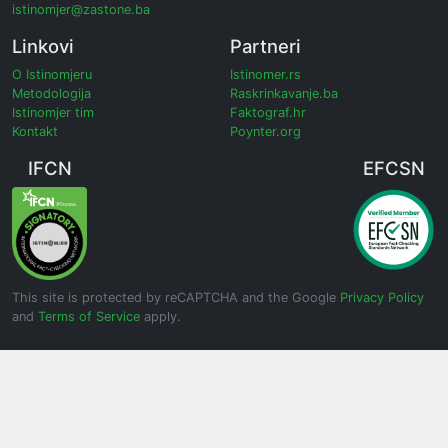
istinomjer@zastone.ba
Linkovi
Partneri
O Istinomjeru
Istinomer.rs
Metodologija
Raskrinkavanje.ba
Istinomjer tim
Faktograf.hr
Kontakt
Poynter.org
IFCN
EFCSN
This site is protected by reCAPTCHA and the Google
Privacy Policy
and
Terms of Service
apply.