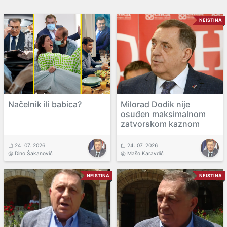
NEISTINA
Načelnik ili babica?
Milorad Dodik nije
osuđen maksimalnom
zatvorskom kaznom
24. 07. 2026
24. 07. 2026
Dino Šakanović
Mašo Karavdić
NEISTINA
NEISTINA