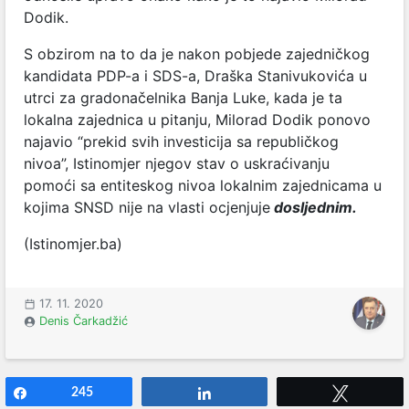
Dodik.
S obzirom na to da je nakon pobjede zajedničkog
kandidata PDP-a i SDS-a, Draška Stanivukovića u
utrci za gradonačelnika Banja Luke, kada je ta
lokalna zajednica u pitanju, Milorad Dodik ponovo
najavio “prekid svih investicija sa republičkog
nivoa”, Istinomjer njegov stav o uskraćivanju
pomoći sa entiteskog nivoa lokalnim zajednicama u
kojima SNSD nije na vlasti ocjenjuje
dosljednim.
(Istinomjer.ba)
17. 11. 2020
Denis Čarkadžić
Share
245
Share
Tweet