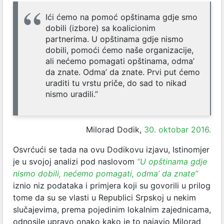
Ići ćemo na pomoć opštinama gdje smo
dobili (izbore) sa koalicionim
partnerima. U opštinama gdje nismo
dobili, pomoći ćemo naše organizacije,
ali nećemo pomagati opštinama, odma’
da znate. Odma’ da znate. Prvi put ćemo
uraditi tu vrstu priče, do sad to nikad
nismo uradili.”
Milorad Dodik,
30. oktobar 2016.
Osvrćući se tada na ovu Dodikovu izjavu, Istinomjer
je u svojoj analizi pod naslovom
“U opštinama gdje
nismo dobili, nećemo pomagati, odma’ da znate”
iznio niz podataka i primjera koji su govorili u prilog
tome da su se vlasti u Republici Srpskoj u nekim
slučajevima, prema pojedinim lokalnim zajednicama,
odnosile upravo onako kako je to najavio Milorad