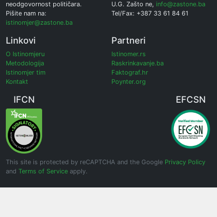
neodgovornost političara.
U.G. Zašto ne,
info@zastone.ba
Pišite nam na:
Tel/Fax: +387 33 61 84 61
istinomjer@zastone.ba
Linkovi
Partneri
O Istinomjeru
Istinomer.rs
Metodologija
Raskrinkavanje.ba
Istinomjer tim
Faktograf.hr
Kontakt
Poynter.org
IFCN
EFCSN
This site is protected by reCAPTCHA and the Google
Privacy Policy
and
Terms of Service
apply.