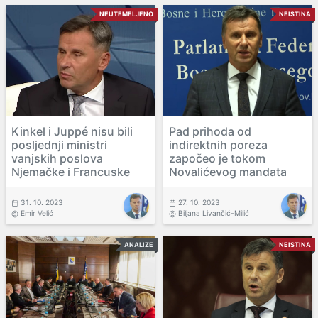
NEUTEMELJENO
NEISTINA
Kinkel i Juppé nisu bili
Pad prihoda od
posljednji ministri
indirektnih poreza
vanjskih poslova
započeo je tokom
Njemačke i Francuske
Novalićevog mandata
31. 10. 2023
27. 10. 2023
Emir Velić
Biljana Livančić-Milić
ANALIZE
NEISTINA