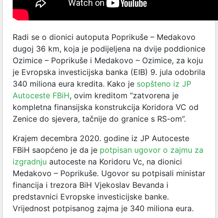
Radi se o dionici autoputa Poprikuše – Medakovo
dugoj 36 km, koja je podijeljena na dvije poddionice
Ozimice – Poprikuše i Medakovo – Ozimice, za koju
je Evropska investicijska banka (EIB) 9. jula odobrila
340 miliona eura kredita. Kako je
sopšteno iz JP
Autoceste FBiH
, ovim kreditom
“zatvorena je
kompletna finansijska konstrukcija Koridora VC od
Zenice do sjevera, tačnije do granice s RS-om”
.
Krajem decembra 2020. godine iz JP Autoceste
FBiH saopćeno je da je
potpisan ugovor o zajmu za
izgradnju
autoceste na Koridoru Vc, na dionici
Medakovo – Poprikuše. Ugovor su potpisali ministar
financija i trezora BiH Vjekoslav Bevanda i
predstavnici Evropske investicijske banke.
Vrijednost potpisanog zajma je 340 miliona eura.