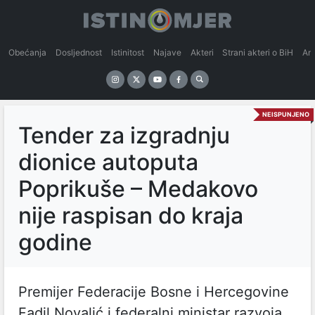
Obećanja
Dosljednost
Istinitost
Najave
Akteri
Strani akteri o BiH
An
NEISPUNJENO
Tender za izgradnju
dionice autoputa
Poprikuše – Medakovo
nije raspisan do kraja
godine
Premijer Federacije Bosne i Hercegovine
Fadil Novalić i federalni ministar razvoja,