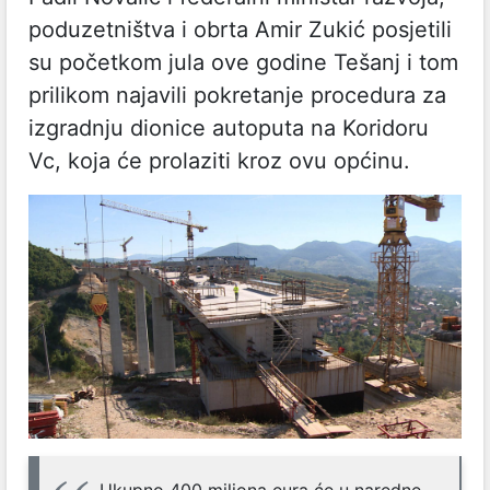
poduzetništva i obrta Amir Zukić posjetili
su početkom jula ove godine Tešanj i tom
prilikom najavili pokretanje procedura za
izgradnju dionice autoputa na Koridoru
Vc, koja će prolaziti kroz ovu općinu.
Ukupno 400 miliona eura će u naredne