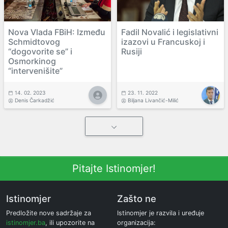
Nova Vlada FBiH: Između
Fadil Novalić i legislativni
Schmidtovog
izazovi u Francuskoj i
“dogovorite se” i
Rusiji
Osmorkinog
“intervenišite”
14. 02. 2023
23. 11. 2022
Denis Čarkadžić
Biljana Livančić-Milić
Pitajte Istinomjer!
Istinomjer
Zašto ne
Predložite nove sadržaje za
Istinomjer je razvila i uređuje
istinomjer.ba
, ili upozorite na
organizacija: