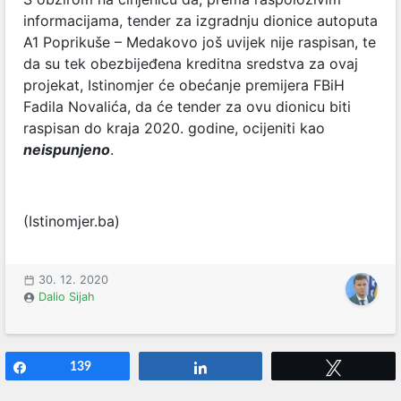
informacijama, tender za izgradnju dionice autoputa
A1 Poprikuše – Medakovo još uvijek nije raspisan, te
da su tek obezbijeđena kreditna sredstva za ovaj
projekat, Istinomjer će obećanje premijera FBiH
Fadila Novalića, da će tender za ovu dionicu biti
raspisan do kraja 2020. godine, ocijeniti kao
neispunjeno
.
(Istinomjer.ba)
30. 12. 2020
Dalio Sijah
Share
139
Share
Tweet