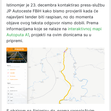
Istinomjer je 23. decembra kontaktirao press-službu
JP Autoceste FBiH kako bismo provjerili kada će
najavljeni tender biti raspisan, no do momenta
objave ovog teksta odgovor nismo dobili. Prema
informacijama koje se nalaze na
interaktivnoj mapi
Autoputa A1
, projekti na ovim dionicama su u
pripremi.
S obzirom na činjenicu da, prema raspoloživim