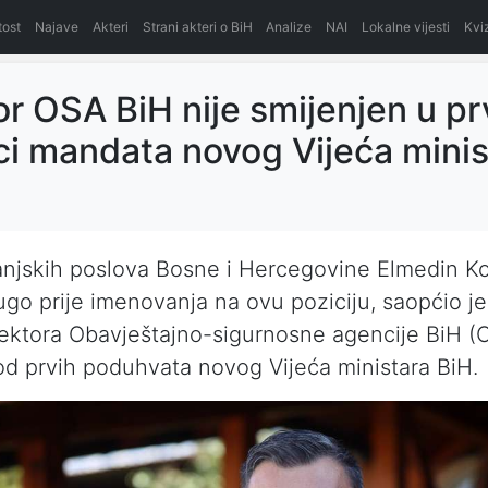
itost
Najave
Akteri
Strani akteri o BiH
Analize
NAI
Lokalne vijesti
Kvi
or OSA BiH nije smijenjen u pr
i mandata novog Vijeća minis
anjskih poslova Bosne i Hercegovine Elmedin K
ugo prije imenovanja na ovu poziciju, saopćio j
ektora Obavještajno-sigurnosne agencije BiH (
 od prvih poduhvata novog Vijeća ministara BiH.