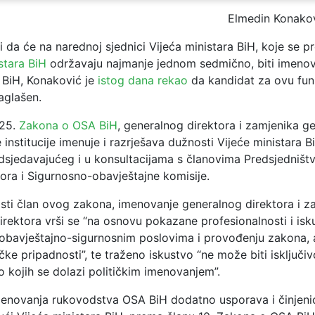
Elmedin Konako
 da će na narednoj sjednici Vijeća ministara BiH, koje se 
stara BiH
održavaju najmanje jednom sedmično, biti imeno
 BiH, Konaković je
istog dana rekao
da kandidat za ovu funk
saglašen.
 25.
Zakona o OSA BiH
, generalnog direktora i zamjenika g
 institucije imenuje i razrješava dužnosti Vijeće ministara B
edsjedavajućeg i u konsultacijama s članovima Predsjedništv
ora i Sigurnosno-obavještajne komisije.
isti član ovog zakona, imenovanje generalnog direktora i z
rektora vrši se “na osnovu pokazane profesionalnosti i isk
obavještajno-sigurnosnim poslovima i provođenju zakona, 
čke pripadnosti”, te traženo iskustvo “ne može biti isključi
 kojih se dolazi političkim imenovanjem”.
enovanja rukovodstva OSA BiH dodatno usporava i činjeni