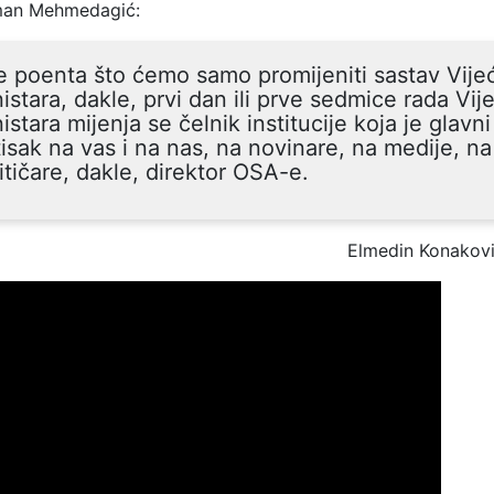
an Mehmedagić:
e poenta što ćemo samo promijeniti sastav Vije
istara, dakle, prvi dan ili prve sedmice rada Vij
istara mijenja se čelnik institucije koja je glavni
tisak na vas i na nas, na novinare, na medije, na
itičare, dakle, direktor OSA-e.
Elmedin Konakov