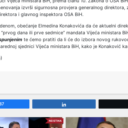
ući Vijeća ministara BiH, prema članu 10. Zakona o OSA BiH
menovanja izvrši sigurnosna provjera generalnog direktora,
irektora i glavnog inspektora OSA BiH.
enom, obećanje Elmedina Konakovića da će aktuelni dire
n “prvog dana ili prve sedmice” mandata Vijeća ministara Bi
spunjenim
te ćemo pratiti da li će do izbora novog rukov
arednoj sjednici Vijeća ministara BiH, kako je Konaković kas
a)
87
Share
NEISTINA