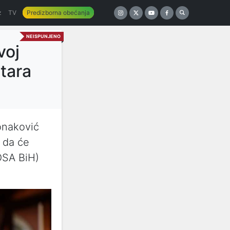
z
TV
Predizborna obećanja
NEISPUNJENO
voj
tara
onaković
e da će
OSA BiH)