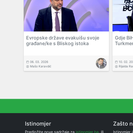
Evropske države evakuišu svoje
Gdje BiH
građane/ke s Bliskog istoka
Turkmeni
06. 03. 2026
10. 02. 2
Mašo Karavdić
Rijalda R
Istinomjer
Zašto 
Predložite nove sadržaje za
istinomjer.ba
, ili
Istinomjer j