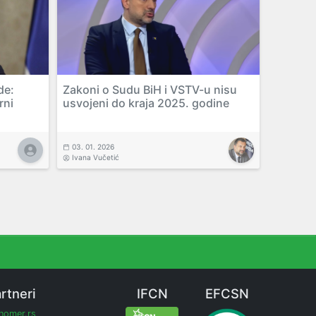
de:
Zakoni o Sudu BiH i VSTV-u nisu
rni
usvojeni do kraja 2025. godine
03. 01. 2026
Ivana Vučetić
rtneri
IFCN
EFCSN
inomer.rs