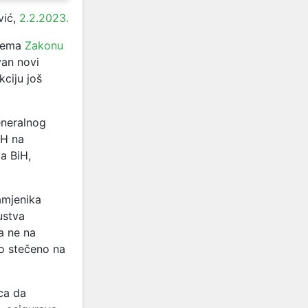
vić,
2.2.2023.
prema
Zakonu
van novi
ciju još
eneralnog
iH na
a BiH,
amjenika
ustva
a ne na
vo stečeno na
ca da