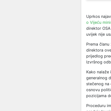
Uprkos najavi
o Vijeću mini
direktor OSA
uvijek nije u
Prema članu
direktora ove
prijedlog pr
Izvršnog odb
Kako nalaže 
generalnog di
stečenog na 
osnovu politi
pozicijama do
Proceduru im