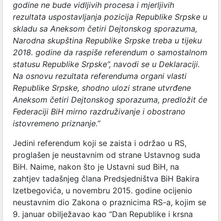
godine ne bude vidljivih procesa i mjerljivih
rezultata uspostavljanja pozicija Republike Srpske u
skladu sa Aneksom četiri Dejtonskog sporazuma,
Narodna skupština Republike Srpske treba u tijeku
2018. godine da raspiše referendum o samostalnom
statusu Republike Srpske”, navodi se u Deklaraciji.
Na osnovu rezultata referenduma organi vlasti
Republike Srpske, shodno ulozi strane utvrđene
Aneksom četiri Dejtonskog sporazuma, predložit će
Federaciji BiH mirno razdruživanje i obostrano
istovremeno priznanje.”
Jedini referendum koji se zaista i održao u RS,
proglašen je neustavnim od strane Ustavnog suda
BiH. Naime, nakon što je Ustavni sud BiH, na
zahtjev tadašnjeg člana Predsjedništva BiH Bakira
Izetbegovića, u novembru 2015. godine ocijenio
neustavnim dio Zakona o praznicima RS-a, kojim se
9. januar obilježavao kao “Dan Republike i krsna