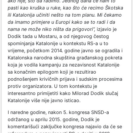
ako nije, što da radimo. Jednog dana će nam to
pasti kao kruška u ruke, kao što će recimo Škotska
ili Katalonija učiniti nešto na tom planu. Mi čekamo
da imamo primjere u Europi kako se to radi i da
nama ne može niko ništa da prigovori”,
izjavio je
Dodik tada u Mostaru, a od njegovog čestog
spominjanja Katalonije u kontekstu RS-a u to
vrijeme, početkom 2014. godine javno se ogradila i
Katalonska narodna skupština građanskog pokreta
koja je vodila kampanju za nezavisnost Katalonije
sa konačnim epilogom koji je rezultirao
podnošenjem krivičnih prijava i sudskim procesima
protiv organizatora. U tom kontekstu je
interesantno primijetiti kako Milorad Dodik slučaj
Katalonije više nije javno isticao.
I naredne godine, nakon 5. kongresa SNSD-a
održanog u aprilu 2015. godine, Dodik je
komentarišući zaključke kongresa najavio da će se