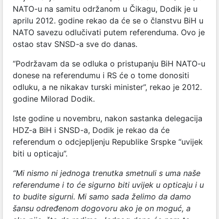
NATO-u na samitu održanom u Čikagu, Dodik je u
aprilu 2012. godine rekao da će se o članstvu BiH u
NATO savezu odlučivati putem referenduma. Ovo je
ostao stav SNSD-a sve do danas.
“Podržavam da se odluka o pristupanju BiH NATO-u
donese na referendumu i RS će o tome donositi
odluku, a ne nikakav turski minister”, rekao je 2012.
godine Milorad Dodik.
Iste godine u novembru, nakon sastanka delegacija
HDZ-a BiH i SNSD-a, Dodik je rekao da će
referendum o odcjepljenju Republike Srspke “uvijek
biti u opticaju”.
“Mi nismo ni jednoga trenutka smetnuli s uma naše
referendume i to će sigurno biti uvijek u opticaju i u
to budite sigurni. Mi samo sada želimo da damo
šansu određenom dogovoru ako je on moguć, a