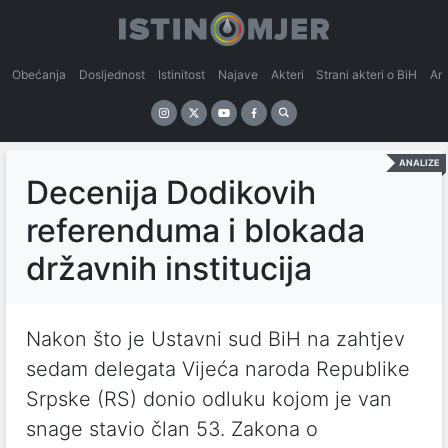
Obećanja
Dosljednost
Istinitost
Najave
Akteri
Strani akteri o BiH
An
ANALIZE
Decenija Dodikovih
referenduma i blokada
državnih institucija
Nakon što je Ustavni sud BiH na zahtjev
sedam delegata Vijeća naroda Republike
Srpske (RS) donio odluku kojom je van
snage stavio član 53. Zakona o