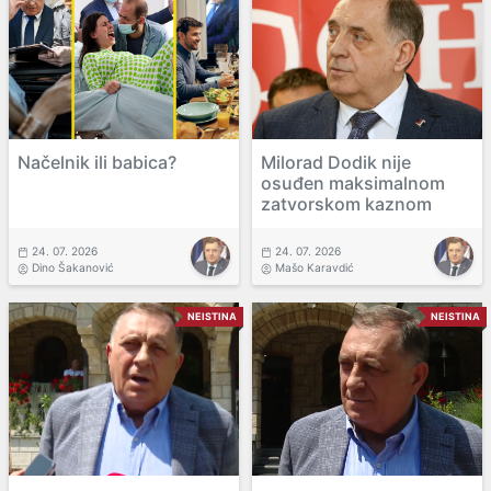
Načelnik ili babica?
Milorad Dodik nije
osuđen maksimalnom
zatvorskom kaznom
24. 07. 2026
24. 07. 2026
Dino Šakanović
Mašo Karavdić
NEISTINA
NEISTINA