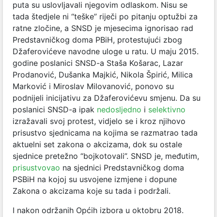
puta su uslovljavali njegovim odlaskom. Nisu se
tada štedjele ni “teške” riječi po pitanju optužbi za
ratne zločine, a SNSD je mjesecima ignorisao rad
Predstavničkog doma PBiH, protestujući zbog
Džaferovićeve navodne uloge u ratu. U maju 2015.
godine poslanici SNSD-a Staša Košarac, Lazar
Prodanović, Dušanka Majkić, Nikola Špirić, Milica
Marković i Miroslav Milovanović, ponovo su
podnijeli inicijativu za Džaferovićevu smjenu. Da su
poslanici SNSD-a ipak
nedosljedno
i
selektivno
izražavali svoj protest, vidjelo se i kroz njihovo
prisustvo sjednicama na kojima se razmatrao tada
aktuelni set zakona o akcizama, dok su ostale
sjednice pretežno “bojkotovali”. SNSD je, međutim,
prisustvovao
na sjednici Predstavničkog doma
PSBiH na kojoj su usvojene izmjene i dopune
Zakona o akcizama koje su tada i podržali.
I nakon održanih Općih izbora u oktobru 2018.