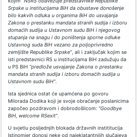
kojim
“NSRS obavezuje predstavnike Republike
Srpske u institucijama BiH da obustave donošenje
bilo kakvih odluka u organima BiH do usvajanja
Zakona o prestanku mandata stranih sudija i izboru
domaćih sudija u Ustavnom sudu BiH i njegovog
stupanja na snagu i do poništenja sporne odluke
Ustavnog suda BiH vezano za poljoprivredno
zemljište Republike Srpske”
, ali i zaključak kojim se
isti predstavnici RS u institucijama BiH zadužuju da
u PS BiH
“predlože usvajanje Zakona o prestanku
mandata stranih sudija i izboru domaćih sudija u
Ustavnom sudu BiH”
.
Ista sjednica ostat će upamćena po govoru
Milorada Dodika koji je svoje obraćanje poslanicima
započeo pozdravom i dobrodošlicom:
“Goodbye
BiH, welcome RSexit”
.
U svjetlu posljednjih blokada državnih instititucija
Istinomjer donosi neke od najeklatantnijih slučajeva