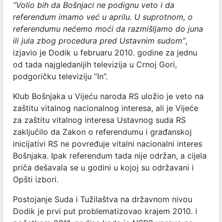
“Volio bih da Bošnjaci ne podignu veto i da
referendum imamo već u aprilu. U suprotnom, o
referendumu nećemo moći da razmišljamo do juna
ili jula zbog procedura pred Ustavnim sudom”
,
izjavio je Dodik u februaru 2010. godine za jednu
od tada najgledanijih televizija u Crnoj Gori,
podgoričku televiziju “In”.
Klub Bošnjaka u Vijeću naroda RS uložio je veto na
zaštitu vitalnog nacionalnog interesa, ali je Vijeće
za zaštitu vitalnog interesa Ustavnog suda RS
zaključilo da Zakon o referendumu i građanskoj
inicijativi RS ne povređuje vitalni nacionalni interes
Bošnjaka. Ipak referendum tada nije održan, a cijela
priča dešavala se u godini u kojoj su održavani i
Opšti izbori.
Postojanje Suda i Tužilaštva na državnom nivou
Dodik je prvi put problematizovao krajem 2010. i