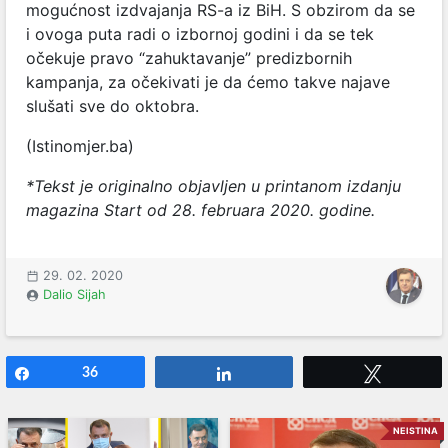
mogućnost izdvajanja RS-a iz BiH. S obzirom da se
i ovoga puta radi o izbornoj godini i da se tek
očekuje pravo “zahuktavanje” predizbornih
kampanja, za očekivati je da ćemo takve najave
slušati sve do oktobra.
(Istinomjer.ba)
*Tekst je originalno objavljen u printanom izdanju
magazina Start od 28. februara 2020. godine.
29. 02. 2020
Dalio Sijah
Share
36
Share
Tweet
NEISTINA