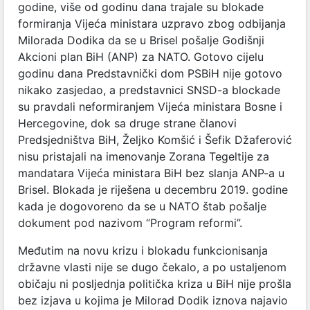
godine, više od godinu dana trajale su blokade
formiranja Vijeća ministara uzpravo zbog odbijanja
Milorada Dodika da se u Brisel pošalje Godišnji
Akcioni plan BiH (ANP) za NATO. Gotovo cijelu
godinu dana Predstavnički dom PSBiH nije gotovo
nikako zasjedao, a predstavnici SNSD-a blockade
su pravdali neformiranjem Vijeća ministara Bosne i
Hercegovine, dok sa druge strane članovi
Predsjedništva BiH, Željko Komšić i Šefik Džaferović
nisu pristajali na imenovanje Zorana Tegeltije za
mandatara Vijeća ministara BiH bez slanja ANP-a u
Brisel. Blokada je riješena u decembru 2019. godine
kada je dogovoreno da se u NATO štab pošalje
dokument pod nazivom “Program reformi”.
Međutim na novu krizu i blokadu funkcionisanja
državne vlasti nije se dugo čekalo, a po ustaljenom
običaju ni posljednja politička kriza u BiH nije prošla
bez izjava u kojima je Milorad Dodik iznova najavio