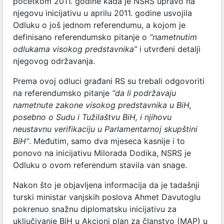
početkom 2011. godine kada je NSRS upravo na
njegovu inicijativu u aprilu 2011. godine usvojila
Odluku o još jednom referendumu, a kojom je
definisano referendumsko pitanje o
“nametnutim
odlukama visokog predstavnika”
i utvrđeni detalji
njegovog održavanja.
Prema ovoj odluci građani RS su trebali odgovoriti
na referendumsko pitanje
“da li podržavaju
nametnute zakone visokog predstavnika u BiH,
posebno o Sudu i Tužilaštvu BiH, i njihovu
neustavnu verifikaciju u Parlamentarnoj skupštini
BiH“
. Međutim, samo dva mjeseca kasnije i to
ponovo na inicijativu Milorada Dodika, NSRS je
Odluku o ovom referendum stavila van snage.
Nakon što je objavljena informacija da je tadašnji
turski ministar vanjskih poslova Ahmet Davutoglu
pokrenuo snažnu diplomatsku inicijativu za
uključivanje BiH u Akcioni plan za članstvo (MAP) u