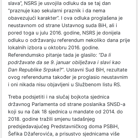
slava”, NSRS je usvojila odluku da se taj dan
“praznuje kao sekularni praznik i da nema
obavezujući karakter”. I ova odluka proglašena je
neustavnom od strane Ustavnog suda BiH, ali i
pored toga u julu 2016. godine, NSRS je donijela
odluku o održavanju referendum nekoliko dana prije
lokalnih izbora u oktobru 2016. godine.
Referendumsko pitanje tada je glasilo:
“Da li
podržavate da se 9. januar obilježava i slavi kao
Dan Republike Srpske?”
. Ustavni Sud BiH, rezultate
ovog referenduma također je proglasio neustavnim
i oni nikada nisu objavljeni u Službenom listu RS.
Treba podsjetiti i na slučaj bojkota sjednica
državnog Parlamenta od strane poslanika SNSD-a
koji su na čak 18 sjednica u mandate od 2014. do
2018. godine tražili smjenu tadašnjeg
predsjedavajućeg Predstavničkog doma PSBiH,
Šefika Džaferovića, a prisustvo sjednicama više