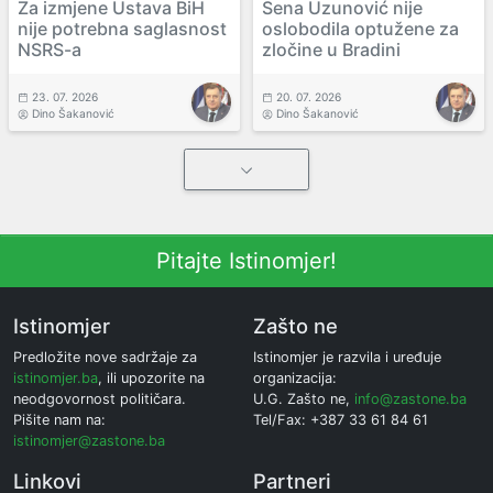
Za izmjene Ustava BiH
Sena Uzunović nije
nije potrebna saglasnost
oslobodila optužene za
NSRS-a
zločine u Bradini
23. 07. 2026
20. 07. 2026
Dino Šakanović
Dino Šakanović
Pitajte Istinomjer!
Istinomjer
Zašto ne
Predložite nove sadržaje za
Istinomjer je razvila i uređuje
istinomjer.ba
, ili upozorite na
organizacija:
neodgovornost političara.
U.G. Zašto ne,
info@zastone.ba
Pišite nam na:
Tel/Fax: +387 33 61 84 61
istinomjer@zastone.ba
Linkovi
Partneri