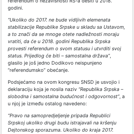
referendum o nezavisnosti RS-a desiti u 2018.
godini.
“Ukoliko do 2017. ne bude vidljivih elemenata
stabilizacije Republike Srpske u skladu sa Ustavom,
a to znači da se mnoge otete nadležnosti moraju
vratiti, da će u 2018. godini Republika Srpska
provesti referendum o svom statusu i utvrditi svoj
status. Prijedlog će biti – samostalna država”
,
glasilo je još jedno Dodikovo neispunjeno
“referendumsko” obećanje.
Podsjećamo na ovom kongresu SNSD je usvojio i
deklaraciju koja je nosila naziv
“Republika Srpska –
slobodna i samostalna budućnost i odgovornost”
, a
u njoj je između ostalog navedeno:
“Pravo na samopredjeljenje pripada Republici
Srpskoj ukoliko drugi budu istrajavali na kršenju
Dejtonskog sporazuma. Ukoliko do kraja 2017.