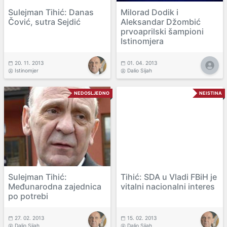
Sulejman Tihić: Danas
Milorad Dodik i
Čović, sutra Sejdić
Aleksandar Džombić
prvoaprilski šampioni
Istinomjera
20. 11. 2013
01. 04. 2013
Istinomjer
Dalio Sijah
NEDOSLJEDNO
NEISTINA
Sulejman Tihić:
Tihić: SDA u Vladi FBiH je
Međunarodna zajednica
vitalni nacionalni interes
po potrebi
27. 02. 2013
15. 02. 2013
Dalio Sijah
Dalio Sijah