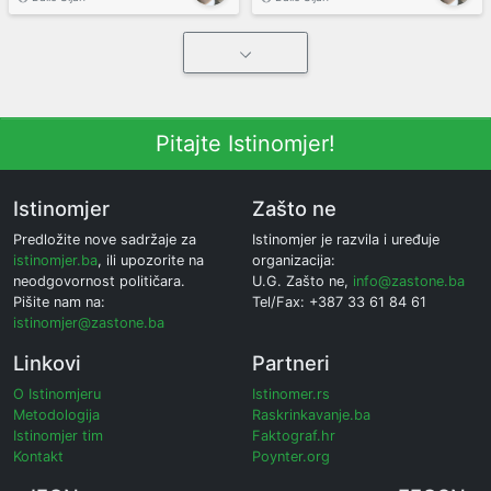
Pitajte Istinomjer!
Istinomjer
Zašto ne
Predložite nove sadržaje za
Istinomjer je razvila i uređuje
istinomjer.ba
, ili upozorite na
organizacija:
neodgovornost političara.
U.G. Zašto ne,
info@zastone.ba
Pišite nam na:
Tel/Fax: +387 33 61 84 61
istinomjer@zastone.ba
Linkovi
Partneri
O Istinomjeru
Istinomer.rs
Metodologija
Raskrinkavanje.ba
Istinomjer tim
Faktograf.hr
Kontakt
Poynter.org