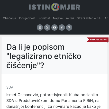
Obećanja
Dosljednost
Istinitost
Najave
Akteri
Strani akteri o BiH
An
NEDOSLJEDNO
Da li je popisom
"legalizirano etničko
čišćenje"?
SDA
Ismet Osmanović, potpredsjednik Kluba poslanika
SDA u Predstavničkom domu Parlamenta F BiH, na
današnjoj konferenciji za novinare kazao je kako je