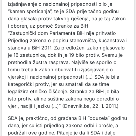
Izjašnjavanje o nacionalnoj pripadnosti bilo je
“kamen spoticanja”, te je SDA prije tačno godinu
dana glasala protiv takvog rješenja, pa je taj Zakon
i oboren, uz pomoć Stranke za BiH:
“Zastupnički dom Parlamenta BiH nije prihvatio
Prijedlog zakona o popisu stanovništa, kućanstava i
stanova u BiH 2011. Za predloženi zakon glasovalo
je 16 zastupnika, dok ih je 19 bilo protiv. Svemu je
prethodila žustra rasprava. Najviše se sporilo o
tomu treba li Zakon obuhvatiti izjašnjavanje o
vjerskoj i nacionalnoj pripadnosti (…) SDA je bila
kategorički protiv, jer su smatrali da se time
legalizira etničko čišćenje. Stranka za BiH je bila
isto protiv, ali ne suštine zakona nego odredbi o
vjeri, naciji i jeziku (…)” (Dnevnik.ba, 22. 1. 2011.)
SDA je, praktično, od građana BiH “oduzela” godinu
dana, jer su isti prijedlog zakona odbili prošle, a
podržali ove godine. Pitanje je da li SDA i dalje