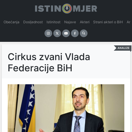
Obećanja
Dosljednost
Istinitost
Najave
Akteri
Strani akteri o BiH
An
ANALIZE
Cirkus zvani Vlada
Federacije BiH