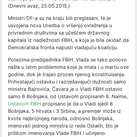
(Dnevni avaz, 25.05.2015.)
Ministri DF-a su na kraju bili preglasani, te je
usvojena nova Uredba o vršenju ovlaštenja u
privrednim društvima sa učešćem državnog
kapitala iz nadležnosti FBiH, a koja je bila okidač da
Demokratska fronta napusti vladajuću koaliciju.
Potezima predsjednika FBiH, Vlada se tako ponovo
našla u istim problemima koje je imala i u martu ove
godine, dok je trajao proces njenog konstituisanja.
Prihvatajući ostavku i razrješavajući dužnosti samo
ministra Bajrovića, Čavara je u Vladi FBiH ostavio
samo 6 Bošnjaka, od Ustavom propisanih 8. Naime,
Ustavom FBiH
propisano je da u Vladi sjedi 8
Bošnjaka, 5 Hrvata i 3 Srbina, a premijer može iz
kvote najbrojnijeg naroda, odnosno Bošnjaka,
imenovati jednog ministra iz reda Ostalih, što je
prilikom imenovanja Vlade FBiH i učinjeno.