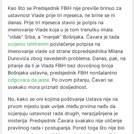
Kao što se Predsjednik FBiH nije previše brinuo za
ustavnost Vlade prije tri mjeseca, ne brine se ni
danas. Prije tri mjeseca stavio je potpis na
imenovanje Vlade koja u je tom trenutku imala
“višak” Srba, a “manjak” Bošnjaka. Čavara je tada
ocijenio ishitrenim
povlačenje potpisa na
imenovanje vlade od strane dopredsjednika Milana
Dunovića zbog navedenih problema. Danas, pak, na
pitanje da li je Vlada FBiH bez dovoljnog broja
Bošnjaka ustavna, predsjednik FBiH nonšalantno
odgovara da jeste
. Po ovom pitanju, Čavari se
svakako mora priznati dosljednost.
No, kako se oni kojima poštivanje Ustava nije na
prvom mjestu ipak uvijek među prvima nađu da
ocjenjuju ustavnost rada drugih, nerazjašnjena je
misterija. Predsjednik Čavara svakako nije oličenje
pravilnog rada i postupanja. Pored toga što nije bio