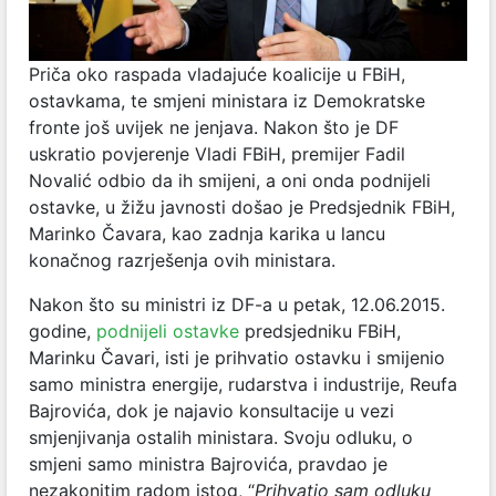
Priča oko raspada vladajuće koalicije u FBiH,
ostavkama, te smjeni ministara iz Demokratske
fronte još uvijek ne jenjava. Nakon što je DF
uskratio povjerenje Vladi FBiH, premijer Fadil
Novalić odbio da ih smijeni, a oni onda podnijeli
ostavke, u žižu javnosti došao je Predsjednik FBiH,
Marinko Čavara, kao zadnja karika u lancu
konačnog razrješenja ovih ministara.
Nakon što su ministri iz DF-a u petak, 12.06.2015.
godine,
podnijeli ostavke
predsjedniku FBiH,
Marinku Čavari, isti je prihvatio ostavku i smijenio
samo ministra energije, rudarstva i industrije, Reufa
Bajrovića, dok je najavio konsultacije u vezi
smjenjivanja ostalih ministara. Svoju odluku, o
smjeni samo ministra Bajrovića, pravdao je
nezakonitim radom istog, “
Prihvatio sam odluku