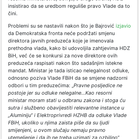
insistirao da se uredbom reguliše pravo Vlade da to
čini.
Problemi su se nastavili nakon što je Bajrović
izjavio
da Demokratska fronta neće podržati smjenu
direktora javnih preduzeća koje je imenovala
prethodna vlada, kako bi udovoljila zahtjevima HDZ
BiH, već će se konkursi za nove direktore ovih
preduzeća raspisati nakon što sadašnjim istekne
mandat. Ministar je tada isticao nelegalnost odluke,
odnosno poziva Vlade FBiH da se smjene nadzorni
odbori u tim preduzećima: „
Pravne posljedice ne
postoje jer su odluke nelegalne…Kao resorni
ministar moram stati u odbranu zakona i stoga ću
sutra i službeno obavijestiti relevantne instance u
„Aluminiju“ i Elektroprivredi HZHB da odluke Vlade
FBiH, ukoliko u njima zaista piše da su ljudi
smijenjeni, u ovom slučaju nemaju pravno
utemeljenje i da ih ne treba uzimati za ozbiljno
“