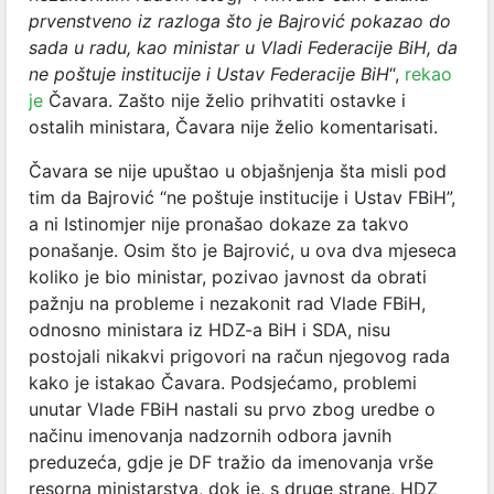
prvenstveno iz razloga što je Bajrović pokazao do
sada u radu, kao ministar u Vladi Federacije BiH, da
ne poštuje institucije i Ustav Federacije BiH
“,
rekao
je
Čavara. Zašto nije želio prihvatiti ostavke i
ostalih ministara, Čavara nije želio komentarisati.
Čavara se nije upuštao u objašnjenja šta misli pod
tim da Bajrović “ne poštuje institucije i Ustav FBiH”,
a ni Istinomjer nije pronašao dokaze za takvo
ponašanje. Osim što je Bajrović, u ova dva mjeseca
koliko je bio ministar, pozivao javnost da obrati
pažnju na probleme i nezakonit rad Vlade FBiH,
odnosno ministara iz HDZ-a BiH i SDA, nisu
postojali nikakvi prigovori na račun njegovog rada
kako je istakao Čavara. Podsjećamo, problemi
unutar Vlade FBiH nastali su prvo zbog uredbe o
načinu imenovanja nadzornih odbora javnih
preduzeća, gdje je DF tražio da imenovanja vrše
resorna ministarstva, dok je, s druge strane, HDZ