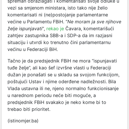
spreman obrazlagati i komentarisati svoje odluke u
vezi sa smjenom ministara, isto tako nije želio
komentarisati ni (ne)postojanje parlamentarne
većine u Parlamentu FBiH. “
Ne moram ja sve njihove
želje ispunjavati
“,
rekao je
Čavara, komentarišući
zahtjev zastupnika SBB-a i SDP-a da im razjasni
situaciju i utvrdi ko trenutno čini parlamentarnu
većinu u Federaciji BiH.
Tačno je da predsjednik FBiH ne mora “ispunjavati
tuđe želje”, ali kao šef izvršne vlasti u Federaciji
dužan je ponašati se u skladu sa svojom funkcijom,
poštujući Ustav i njime oderđene nadležnosti. Bila
Vlada ustavna ili ne, njeno normalno funkcionisanje
u narednom periodu neće biti moguće, a
predsjednik FBiH svakako je neko kome bi to
trebao biti prioritet.
(istinomjer.ba)