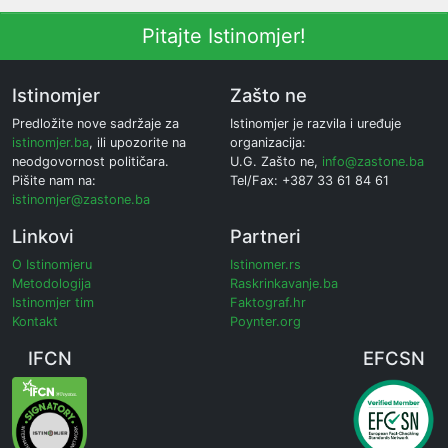
Pitajte Istinomjer!
Istinomjer
Zašto ne
Predložite nove sadržaje za
Istinomjer je razvila i uređuje
istinomjer.ba
, ili upozorite na
organizacija:
neodgovornost političara.
U.G. Zašto ne,
info@zastone.ba
Pišite nam na:
Tel/Fax: +387 33 61 84 61
istinomjer@zastone.ba
Linkovi
Partneri
O Istinomjeru
Istinomer.rs
Metodologija
Raskrinkavanje.ba
Istinomjer tim
Faktograf.hr
Kontakt
Poynter.org
IFCN
EFCSN