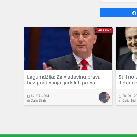
NEISTINA
Lagumdžija: Za vladavinu prava
Still no
bez poštivanja ljudskih prava
defence
14. 05. 2014
29. 04. 2
Dalio Sijah
Dalio Sija