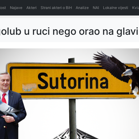
itost
Najave
Akteri
Strani akteri o BiH
Analize
NAI
Lokalne vijesti
Kvi
golub u ruci nego orao na glavi