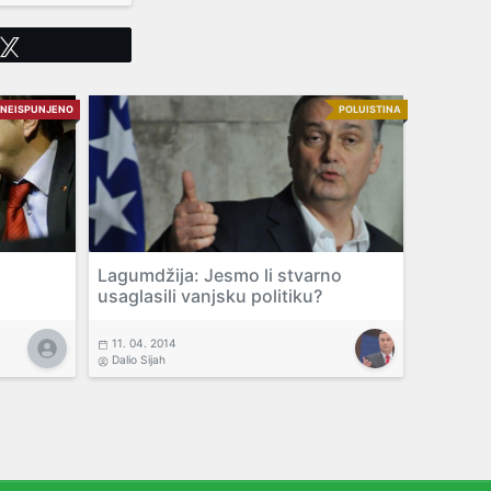
Tweet
NEISPUNJENO
POLUISTINA
Lagumdžija: Jesmo li stvarno
usaglasili vanjsku politiku?
11. 04. 2014
Dalio Sijah