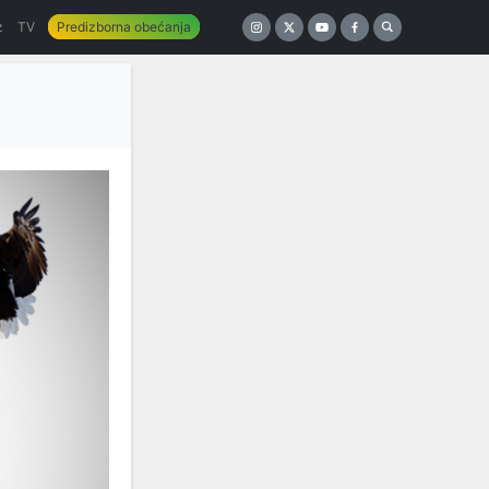
z
TV
Predizborna obećanja