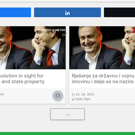
Share
Share
TRUTH-O-METER
 solution in sight for
Rješenje za državnu i vojnu
 and state property
imovinu i dalje se ne nazire
014
24. 04. 2014
h
Dalio Sijah