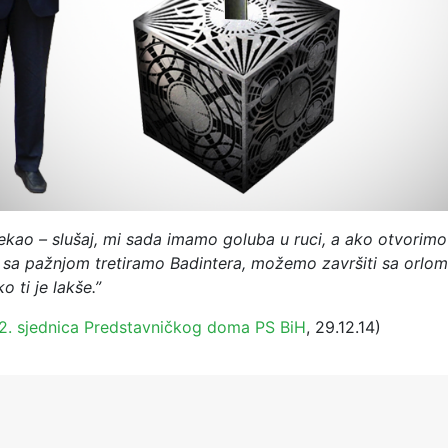
ekao – slušaj, mi sada imamo goluba u ruci, a ako otvorim
a sa pažnjom tretiramo Badintera, možemo završiti sa orlo
ko ti je lakše.”
2. sjednica Predstavničkog doma PS BiH
, 29.12.14)