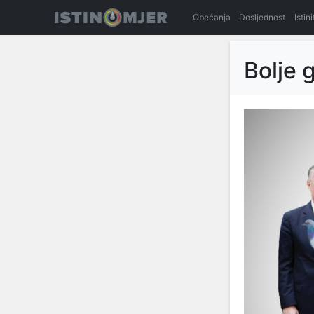
Obećanja
Dosljednost
Istin
Bolje 