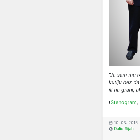
“Ja sam mu r
kutiju bez d
ili na grani, a
(
Stenogram
,
10. 03. 2015
Dalio Sijah