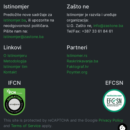
Istinomjer
Zašto ne
Predložite nove sadržaje za
Istinomjer je razvila i uređuje
istinomjer.ba
, ili upozorite na
organizacija:
neodgovornost političara.
U.G. Zašto ne,
info@zastone.ba
Pišite nam na:
Tel/Fax: +387 33 61 84 61
istinomjer@zastone.ba
Linkovi
Partneri
O Istinomjeru
Istinomer.rs
Metodologija
Raskrinkavanje.ba
Istinomjer tim
Faktograf.hr
Kontakt
Poynter.org
IFCN
EFCSN
This site is protected by reCAPTCHA and the Google
Privacy Policy
and
Terms of Service
apply.