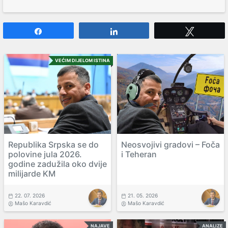
Share
Share
Tweet
VEĆIM DIJELOM ISTINA
Republika Srpska se do
Neosvojivi gradovi – Foča
polovine jula 2026.
i Teheran
godine zadužila oko dvije
milijarde KM
22. 07. 2026
21. 05. 2026
Mašo Karavdić
Mašo Karavdić
NAJAVE
ANALIZE