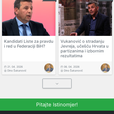
Kandidati Liste za pravdu
Vukanović o stradanju
i red u Federaciji BiH?
Jevreja, učešću Hrvata u
partizanima i izbornim
rezultatima
21. 04. 2026
06. 04. 2026
Dino Šakanović
Dino Šakanović
Pitajte Istinomjer!