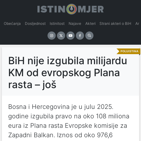
Obećanja
Dosljednost
Istinitost
Najave
Akteri
Strani akteri o BiH
An
POLUISTINA
BiH nije izgubila milijardu
KM od evropskog Plana
rasta – još
Bosna i Hercegovina je u julu 2025.
godine izgubila pravo na oko 108 miliona
eura iz Plana rasta Evropske komisije za
Zapadni Balkan. Iznos od oko 976,6