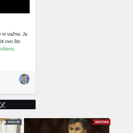
e ni važna. Ja
ti ovo što
ošteno,
Tweet
ANALIZE
NEISTINA