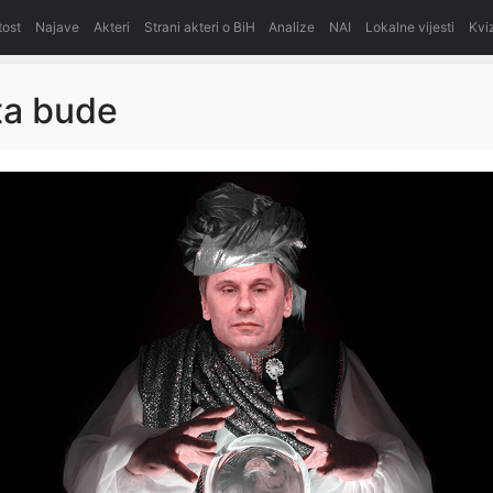
itost
Najave
Akteri
Strani akteri o BiH
Analize
NAI
Lokalne vijesti
Kvi
ta bude