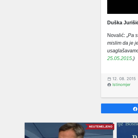
Duška Juriši
Novalić: „
Pa s
mislim da je 
usaglašavamo 
25.05.2015
.)
12. 08. 2015
Istinomjer
NEUTEMELJENO