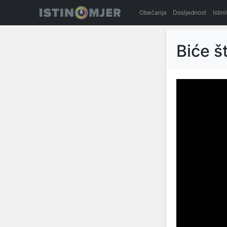
Obećanja
Dosljednost
Istin
Biće š