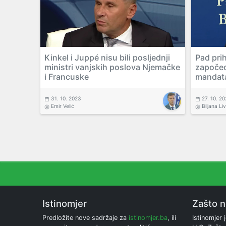
Kinkel i Juppé nisu bili posljednji
Pad pri
ministri vanjskih poslova Njemačke
započeo
i Francuske
mandat
31. 10. 2023
27. 10. 2
Emir Velić
Biljana Li
Istinomjer
Zašto 
Predložite nove sadržaje za
istinomjer.ba
, ili
Istinomjer j