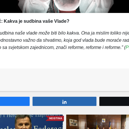
ć: Kakva je sudbina vaše Vlade?
udbina naše vlade može biti bilo kakva. Ona ja mislim toliko nij
jednostavno važno da shvatimo, koja god vlada bude moraće radi
sa svjetskom zajednicom, znači reforme, reforme i reforme.” (
P
Share
Share
NEISTINA