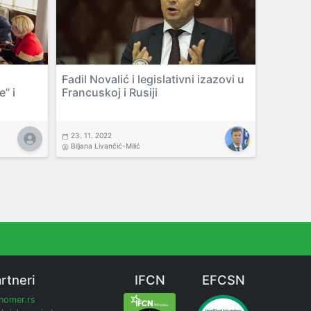
Fadil Novalić i legislativni izazovi u
” i
Francuskoj i Rusiji
23. 11. 2022
Biljana Livančić-Milić
rtneri
IFCN
EFCSN
inomer.rs