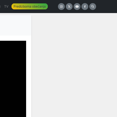
z
TV
Predizborna obećanja