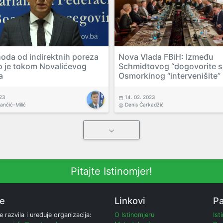
hoda od indirektnih poreza
Nova Vlada FBiH: Između
 je tokom Novalićevog
Schmidtovog “dogovorite se
a
Osmorkinog “intervenišite”
023
14. 02. 2023
vančić-Milić
Denis Čarkadžić
Pitajte Istinomjer!
ne
Linkovi
Pa
e razvila i uređuje organizacija:
O Istinomjeru
Ist