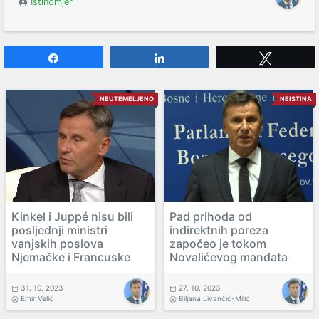
Istinomjer
Share
Share
Tweet
NEUTEMELJENO
NEISTINA
Kinkel i Juppé nisu bili
Pad prihoda od
posljednji ministri
indirektnih poreza
vanjskih poslova
započeo je tokom
Njemačke i Francuske
Novalićevog mandata
31. 10. 2023
27. 10. 2023
Emir Velić
Biljana Livančić-Milić