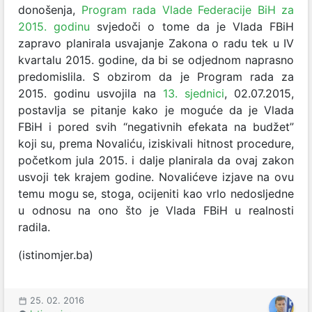
donošenja,
Program rada Vlade Federacije BiH za
2015. godinu
svjedoči o tome da je Vlada FBiH
zapravo planirala usvajanje Zakona o radu tek u IV
kvartalu 2015. godine, da bi se odjednom naprasno
predomislila. S obzirom da je Program rada za
2015. godinu usvojila na
13. sjednici
, 02.07.2015,
postavlja se pitanje kako je moguće da je Vlada
FBiH i pored svih “negativnih efekata na budžet”
koji su, prema Novaliću, iziskivali hitnost procedure,
početkom jula 2015. i dalje planirala da ovaj zakon
usvoji tek krajem godine. Novalićeve izjave na ovu
temu mogu se, stoga, ocijeniti kao vrlo nedosljedne
u odnosu na ono što je Vlada FBiH u realnosti
radila.
(istinomjer.ba)
25. 02. 2016