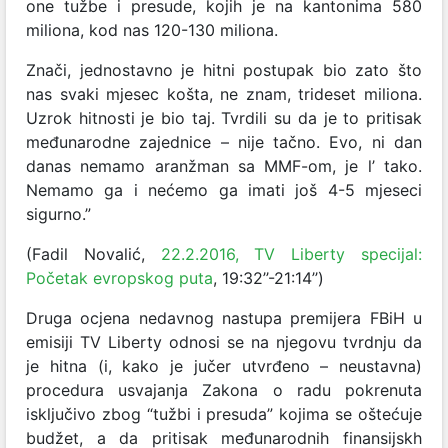
one tužbe i presude, kojih je na kantonima 580
miliona, kod nas 120-130 miliona.
Znači, jednostavno je hitni postupak bio zato što
nas svaki mjesec košta, ne znam, trideset miliona.
Uzrok hitnosti je bio taj. Tvrdili su da je to pritisak
međunarodne zajednice – nije tačno. Evo, ni dan
danas nemamo aranžman sa MMF-om, je l’ tako.
Nemamo ga i nećemo ga imati još 4-5 mjeseci
sigurno.”
(Fadil Novalić,
22.2.2016, TV Liberty specijal:
Početak evropskog puta
, 19:32’’-21:14’’)
Druga ocjena nedavnog nastupa premijera FBiH u
emisiji TV Liberty odnosi se na njegovu tvrdnju da
je hitna (i, kako je jučer utvrđeno – neustavna)
procedura usvajanja Zakona o radu pokrenuta
isključivo zbog “tužbi i presuda” kojima se oštećuje
budžet, a da pritisak međunarodnih finansijskh