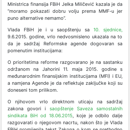
Ministrica finansija FBiH Jelka Miličević kazala je da
“moramo pokazati dobru volju prema MMF-u jer
puno alternative nemamo”.
Vlada FBiH je i u saopštenju sa
10. sjednice,
9.6.2015. godine, vrlo nedvosmisleno ukazala na to
da je sadržaj Reformske agende dogovaran sa
pomenutim institucijama:
O prioritetima reforme razgovarano je na sastanku
održanom na Jahorini 11. maja 2015. godine s
međunarodnim finansijskim institucijama (MFI) i EU,
a namjena Agende je da reflektuje zaključke koji su
doneseni tom prilikom.
O njihovom vrlo direktnom uticaju na sadržaj
zakona govori i
saopštenje Saveza samostalnih
sindikata BiH od 18.06.2015
, koje je odbilo dalje
razgovarati o njegovom nacrtu, nakon što je Vlada
FBiH promijenila tekst Zakona o kom se prethodno