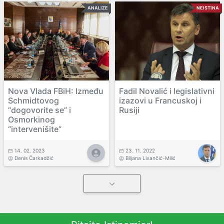
ANALIZE
NEISTINA
Nova Vlada FBiH: Između
Fadil Novalić i legislativni
Schmidtovog
izazovi u Francuskoj i
“dogovorite se” i
Rusiji
Osmorkinog
“intervenišite”
14. 02. 2023
23. 11. 2022
Denis Čarkadžić
Biljana Livančić-Milić