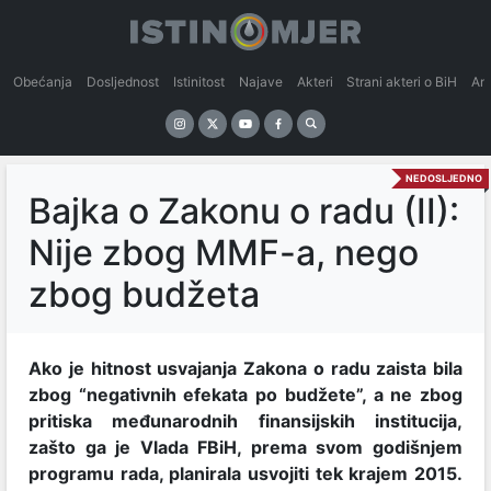
Obećanja
Dosljednost
Istinitost
Najave
Akteri
Strani akteri o BiH
An
NEDOSLJEDNO
Bajka o Zakonu o radu (II):
Nije zbog MMF-a, nego
zbog budžeta
Ako je hitnost usvajanja Zakona o radu zaista bila
zbog “negativnih efekata po budžete”, a ne zbog
pritiska međunarodnih finansijskih institucija,
zašto ga je Vlada FBiH, prema svom godišnjem
programu rada, planirala usvojiti tek krajem 2015.