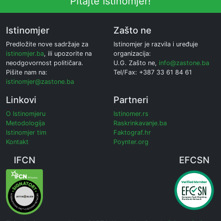
Pitajte Istinomjer!
Istinomjer
Zašto ne
Predložite nove sadržaje za
Istinomjer je razvila i uređuje
istinomjer.ba
, ili upozorite na
organizacija:
neodgovornost političara.
U.G. Zašto ne,
info@zastone.ba
Pišite nam na:
Tel/Fax: +387 33 61 84 61
istinomjer@zastone.ba
Linkovi
Partneri
O Istinomjeru
Istinomer.rs
Metodologija
Raskrinkavanje.ba
Istinomjer tim
Faktograf.hr
Kontakt
Poynter.org
IFCN
EFCSN