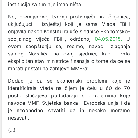
institucija sa tim nije imao ništa.
No, premijerovoj tvrdnji protivriječi niz činjenica,
uključujući i izvještaj koji je sama Vlada FBiH
objavila nakon
Konstituirajuće sjednice Ekonomsko-
socijalnog vijeća
FBiH, održanoj
04.05.2015.
U
ovom saopštenju se, recimo, navodi izlaganje
samog Novalića na ovoj sjednici, kao i vrlo
eksplicitan stav ministrice finansija o tome da će se
morati pristati na zahtjeve MMF-a:
Dodao je da se ekonomski problemi koje je
identificirala Vlada na čijem je čelu u 60 do 70
posto slučajeva podudaraju s problemima koje
navode MMF, Svjetska banka i Evropska unija i da
je neophodno shvatiti da ih nekako moramo
rješavati.
(…)