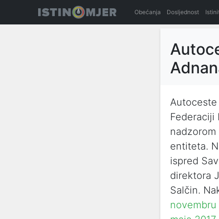
Obećanja
Dosljednost
Istin
Autoce
Adnan
Autoceste 
Federaciji
nadzorom i
entiteta. 
ispred Sav
direktora
Salčin. Na
novembru 2