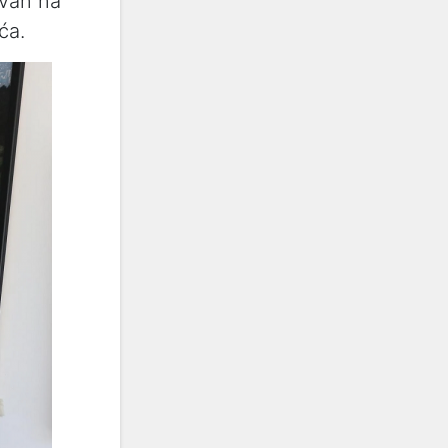
van na
ća.