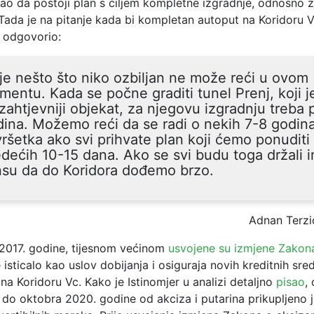
cao da postoji plan s ciljem kompletne izgradnje, odnosno 
Tada je na pitanje kada bi kompletan autoput na Koridoru V
ć odgovorio:
je nešto što niko ozbiljan ne može reći u ovom
entu. Kada se počne graditi tunel Prenj, koji j
zahtjevniji objekat, za njegovu izgradnju treba 
ina. Možemo reći da se radi o nekih 7-8 godin
ršetka ako svi prihvate plan koji ćemo ponuditi
edećih 10-15 dana. Ako se svi budu toga držali
nsu da do Koridora dođemo brzo.
Adnan Terzi
017. godine, tijesnom većinom
usvojene su izmjene Zakon
 isticalo kao uslov dobijanja i osiguraja novih kreditnih sre
na Koridoru Vc. Kako je Istinomjer u analizi detaljno
pisao
,
do oktobra 2020. godine od akciza i putarina prikupljeno je