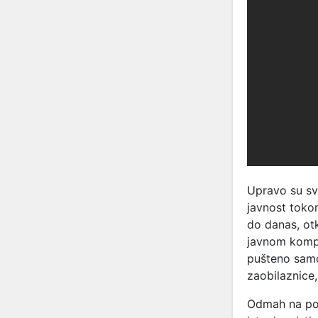
Upravo su sv
javnost toko
do danas, ot
javnom kompa
pušteno samo
zaobilaznice,
Odmah na poč