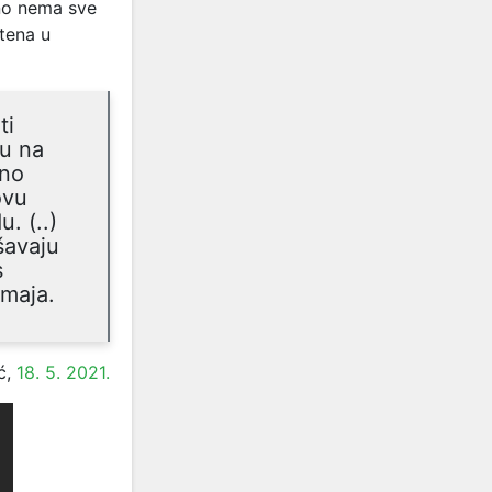
sno nema sve
štena u
ti
mu na
lno
ovu
. (..)
šavaju
s
 maja.
ć,
18. 5. 2021.