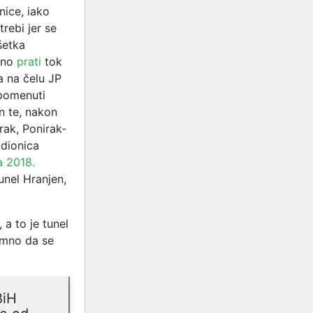
nice, iako
rebi jer se
šetka
ljno
prati
tok
a na čelu JP
pomenuti
an te, nakon
rak, Ponirak-
 dionica
 2018.
unel Hranjen,
 a to je tunel
emno da se
BiH