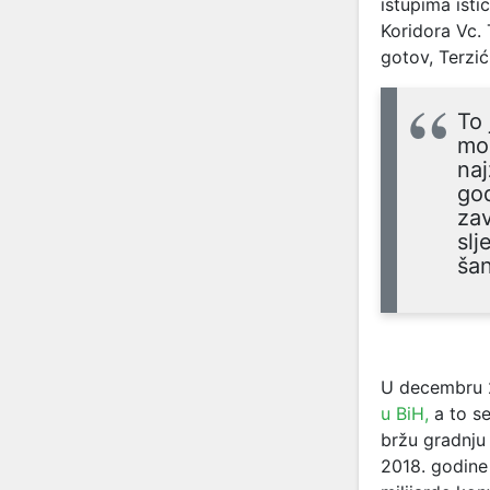
istupima isti
Koridora Vc. 
gotov, Terzi
To 
mom
naj
god
zav
slj
ša
U decembru 2
u BiH,
a to se
bržu gradnju 
2018. godine 