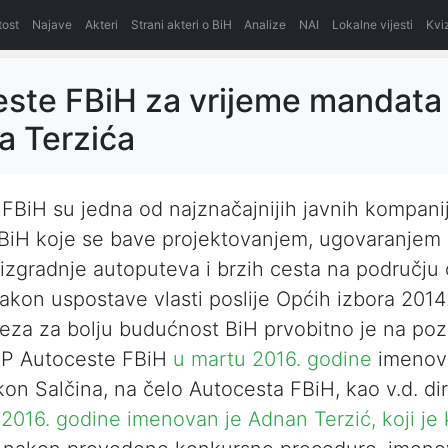
itost
Najave
Akteri
Strani akteri o BiH
Analize
NAI
Lokalne vijesti
Kvi
ste FBiH za vrijeme mandata
a Terzića
FBiH su jedna od najznačajnijih javnih kompani
 BiH koje se bave projektovanjem, ugovaranjem 
zgradnje autoputeva i brzih cesta na području
Nakon uspostave vlasti poslije Općih izbora 2014
eza za bolju budućnost BiH prvobitno je na pozic
 JP Autoceste FBiH
u martu 2016. godine
imenov
kon Salčina, na čelo Autocesta FBiH, kao v.d. di
016. godine imenovan je Adnan Terzić, koji je