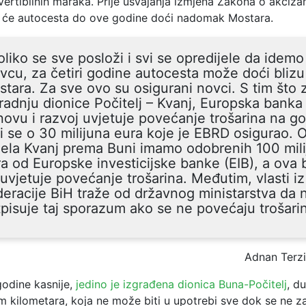
vertibilnih maraka. Prije usvajanja izmjena Zakona o akciza
 će autocesta do ove godine doći nadomak Mostara.
liko se sve posloži i svi se opredijele da idem
vcu, za četiri godine autocesta može doći blizu
tara. Za sve ovo su osigurani novci. S tim što 
radnju dionice Počitelj – Kvanj, Europska banka
ovu i razvoj uvjetuje povećanje trošarina na go
i se o 30 milijuna eura koje je EBRD osigurao. 
ela Kvanj prema Buni imamo odobrenih 100 mil
a od Europske investicijske banke (EIB), a ova
uvjetuje povećanje trošarina. Međutim, vlasti iz
eracije BiH traže od državnog ministarstva da 
pisuje taj sporazum ako se ne povećaju trošari
Adnan Terz
godine kasnije,
jedino je izgrađena dionica Buna-Počitelj
, d
m kilometara, koja ne može biti u upotrebi sve dok se ne z