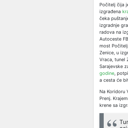
Počitelj čija
izgrađena
kr
čeka puštanj
izgradnje gra
radova na iz
Autoceste F
most Počitelj
Zenice, u izg
Vraca, tunel 
Sarajevske z
godine
, potp
a cesta će bi
Na Koridoru V
Prenj. Kraje
krene sa izg
Tun