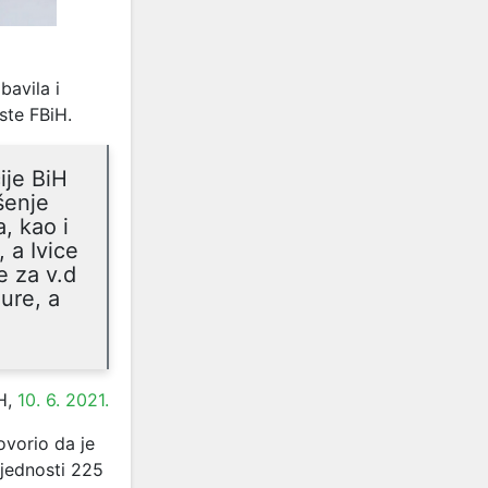
bavila i
ste FBiH.
ije BiH
šenje
, kao i
 a Ivice
e za v.d
ure, a
H,
10. 6. 2021.
ovorio da je
ijednosti 225