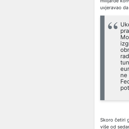
milijarde kon
uvjeravao da
Uko
pra
Mos
izg
obn
rad
tun
eur
ne 
Fed
pot
Skoro četiri 
više od seda