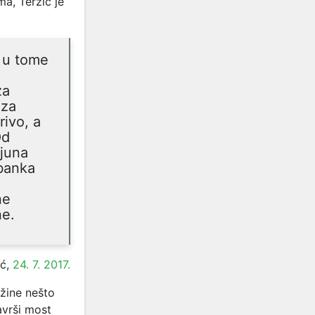
ma, Terzić je
o u tome
za
 za
rivo, a
Od
ijuna
 banka
ne
ne.
ić,
24. 7. 2017.
užine nešto
avrši most