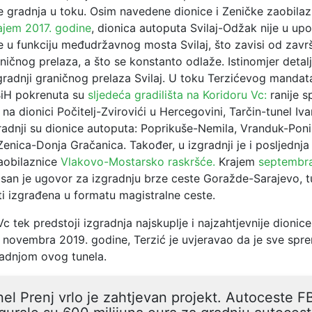
 je gradnja u toku. Osim navedene dionice i Zeničke zaobilaz
ajem 2017. godine
, dionica autoputa Svilaj-Odžak nije u upot
e u funkciju međudržavnog mosta Svilaj, što zavisi od zavr
ničnog prelaza, a što se konstanto odlaže. Istinomjer deta
gradnji graničnog prelaza Svilaj. U toku Terzićevog mandat
BiH pokrenuta su
sljedeća gradilišta na Koridoru Vc:
ranije s
 na dionici Počitelj-Zvirovići u Hercegovini, Tarčin-tunel Iv
radnji su dionice autoputa: Poprikuše-Nemila, Vranduk-Poni
Zenica-Donja Gračanica. Također, u izgradnji je i posljednja
aobilaznice
Vlakovo-Mostarsko raskršće.
Krajem
septembra
isan je ugovor za izgradnju brze ceste Goražde-Sarajevo, t
ti izgrađena u formatu magistralne ceste.
c tek predstoji izgradnja najskuplje i najzahtjevnije dionice,
m novembra 2019. godine, Terzić je uvjeravao da je sve spr
radnjom ovog tunela.
el Prenj vrlo je zahtjevan projekt. Autoceste F