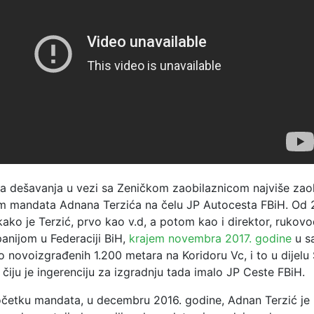
a dešavanja u vezi sa Zeničkom zaobilaznicom najviše zao
m mandata Adnana Terzića na čelu JP Autocesta FBiH. Od 
kako je Terzić, prvo kao v.d, a potom kao i direktor, ruko
nijom u Federaciji BiH,
krajem novembra 2017. godine
u sa
 novoizgrađenih 1.200 metara na Koridoru Vc, i to u dijelu
 čiju je ingerenciju za izgradnju tada imalo JP Ceste FBiH.
etku mandata, u decembru 2016. godine, Adnan Terzić je 