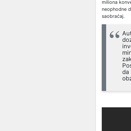
miliona konve
neophodne do
saobraćaj.
Aut
doz
inv
min
zak
Pos
da 
obz