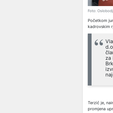
Foto: Oslobodj
Početkom juna
kadrovskim r
Vl
d.o
čla
za 
Brk
izv
naj
Terzić je, na
promjena upr