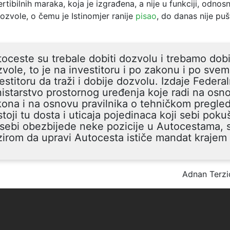
rtibilnih maraka, koja je izgrađena, a nije u funkciji, odno
zvole, o čemu je Istinomjer ranije
pisao
, do danas nije pu
oceste su trebale dobiti dozvolu i trebamo dobi
vole, to je na investitoru i po zakonu i po sve
estitoru da traži i dobije dozvolu. Izdaje Federa
istarstvo prostornog uređenja koje radi na osn
ona i na osnovu pravilnika o tehničkom pregledu
toji tu dosta i uticaja pojedinaca koji sebi poku
sebi obezbijede neke pozicije u Autocestama, 
irom da upravi Autocesta ističe mandat krajem
Adnan Terzi