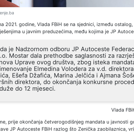
enje.ba
 2021. godine, Vlada FBiH se na sjednici, između ostalog, 
ješenjima u javnim preduzećima, među kojima je JP Autoce
ada je Nadzornom odboru JP Autoceste Federac
.o. Mostar dala prethodbe saglasnosti za razrje
nova Uprave ovog društva, zbog isteka mandata
imenovanje Elmedina Volodera za v.d. direktora,
ića, Ešefa Džafića, Marina Jelčića i Ajmana Šoš
ršnih direktora, do okončanja konkursne proced
duže do 12 mjeseci.
Vlada FBi
ime, prije okončanja četverogodišnjeg mandata u javnosti g
ave JP Autoceste FBiH razlog što Zenička zaobilaznica, vr