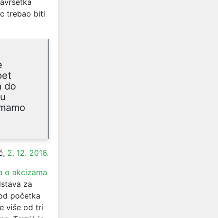
završetka
c trebao biti
e
pet
a do
 u
 imamo
ć,
2. 12. 2016.
a o akcizama
dstava za
 od početka
 više od tri