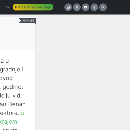
z
TV
Predizborna obećanja
ANALIZE
ja u
gradnje i
 ovog
. godine,
iju v.d.
an Đenan
rektora,
u
 krajem