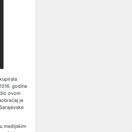
kupirala
2016. godine
vodio ovom
obraćaj je
 Sarajevske
u medijskim