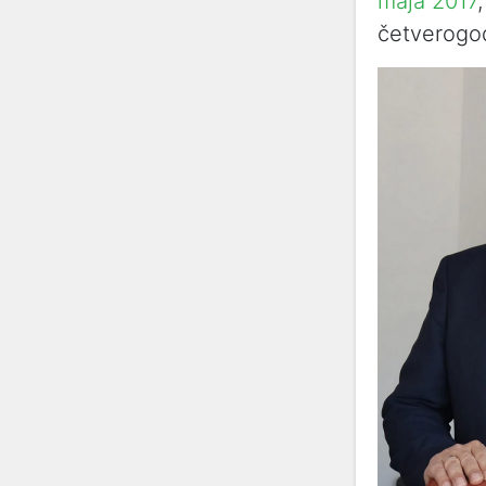
maja 2017
četverogod