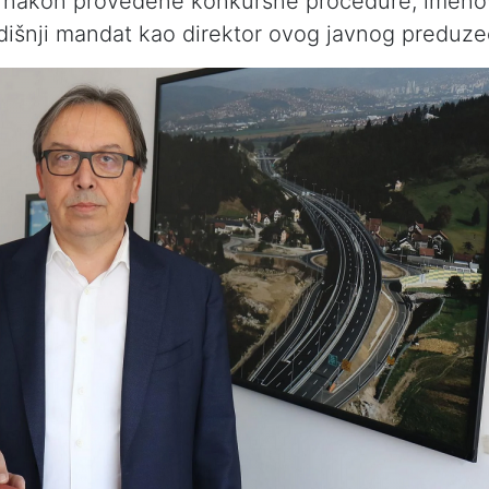
, nakon provedene konkursne procedure, imeno
išnji mandat kao direktor ovog javnog preduze