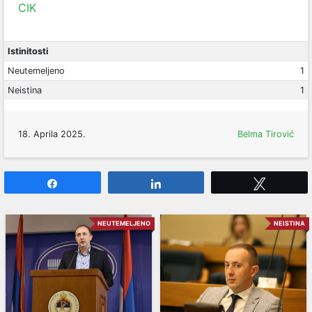
CIK
Istinitosti
Neutemeljeno
1
Neistina
1
18. Aprila 2025.
Belma Tirović
Share
Share
Tweet
NEUTEMELJENO
NEISTINA