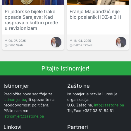
Prijedorske bijele trake i
Franjo Majdandžić nije
opsada Sarajeva: Kad
bio poslanik HDZ-a BiH
rasprava o kulturi pređe
u revizionizam
09. 07. 2025
18. 04. 2025
Dalio Sijah
Belma Tirović
Pitajte Istinomjer!
Istinomjer
Zašto ne
Predložite nove sadržaje za
Istinomjer je razvila i uređuje
istinomjer.ba
, ili upozorite na
organizacija:
neodgovornost političara.
U.G. Zašto ne,
info@zastone.ba
Pišite nam na:
Tel/Fax: +387 33 61 84 61
istinomjer@zastone.ba
Linkovi
Partneri