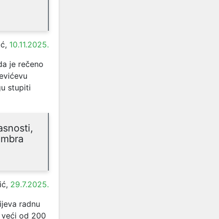
ić,
10.11.2025.
da je rečeno
evićevu
u stupiti
asnosti,
embra
ić,
29.7.2025.
ijeva radnu
u veći od 200