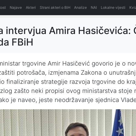
itost
Najave
Akteri
Strani akteri o BiH
Analize
NAI
Lokalne vijesti
Kvi
a intervjua Amira Hasičevića:
da FBiH
ministar trgovine Amir Hasičević govorio je o n
aštiti potrošača, izmjenama Zakona o unutrašnjo
io finaliziranje strategije razvoja trgovine do kr
zlog zašto neki propisi ovog ministarstva stoje 
ako je naveo, jeste neodržavanje sjednica Vlad