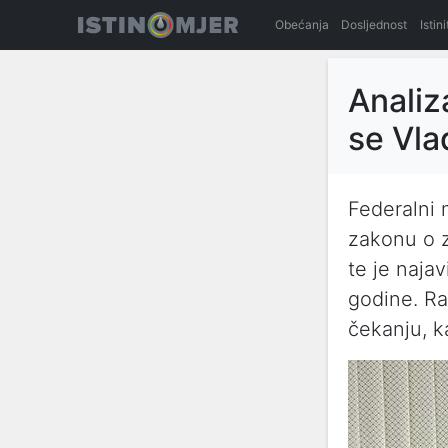
Obećanja
Dosljednost
Istin
Analiz
se Vla
Federalni 
zakonu o z
te je najav
godine. Ra
čekanju, k