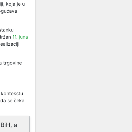
i, koja je u
ogućava
astanku
održan
11. juna
alizaciji
a trgovine
 kontekstu
 da se čeka
FBiH, a