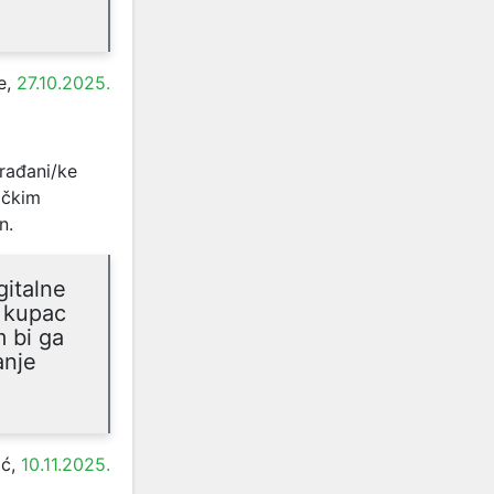
e,
27.10.2025.
građani/ke
vačkim
n.
gitalne
e kupac
m bi ga
anje
ić,
10.11.2025.