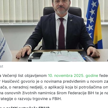
ist
a Večernji list objavljenom
10. novembra 2025. godine
feder
r Hasičević govorio je o novinama predviđenim u novom z
šača, o neradnoj nedjelji, o aplikaciji koja bi potrošačima o
na osnovnih životnih namirnica širom Federacije BiH te je n
ategije o razvoju trgovine u FBiH.