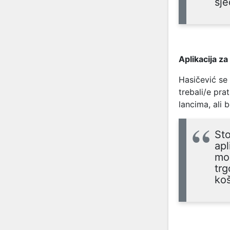
sje
Aplikacija za
Hasičević se 
trebali/e pra
lancima, ali
Sto
apl
moć
trg
koš