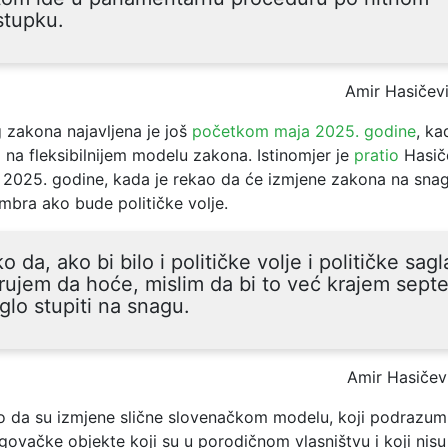
stupku.
Amir Hasičev
 zakona najavljena je još
početkom maja 2025. godine
, ka
 na fleksibilnijem modelu zakona. Istinomjer je
pratio
Hasič
a 2025. godine, kada je rekao da će izmjene zakona na snag
mbra ako bude političke volje.
o da, ako bi bilo i političke volje i političke sagl
rujem da hoće, mislim da bi to već krajem sept
lo stupiti na snagu.
Amir Hasičev
o da su izmjene slične slovenačkom modelu, koji podrazum
rgovačke objekte koji su u porodičnom vlasništvu i koji nis