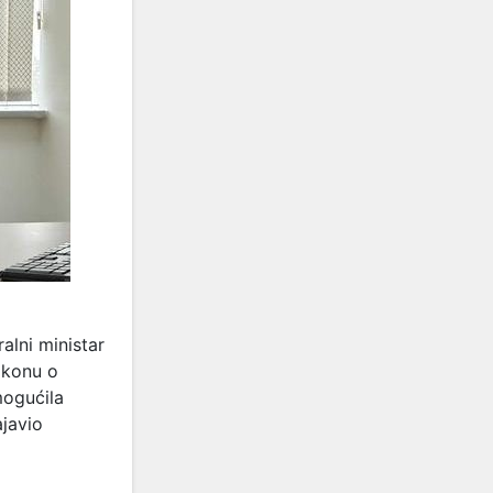
alni ministar
akonu o
mogućila
ajavio