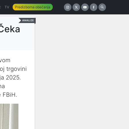
z
TV
Predizborna obećanja
ANALIZE
 Čeka
ovom
j trgovini
aja 2025.
na
e FBiH.