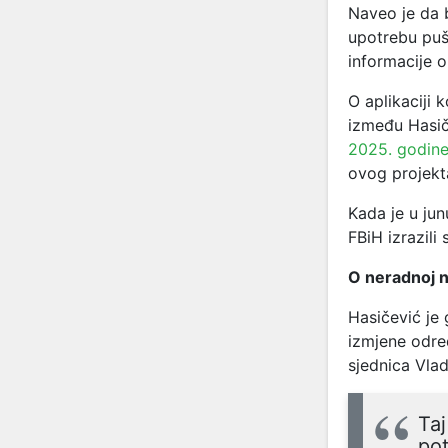
Naveo je da bi
upotrebu puš
informacije 
O aplikaciji 
između Hasič
2025. godin
ovog projekt
Kada je u ju
FBiH izrazili
O neradnoj n
Hasičević je
izmjene odre
sjednica Vla
Taj
po