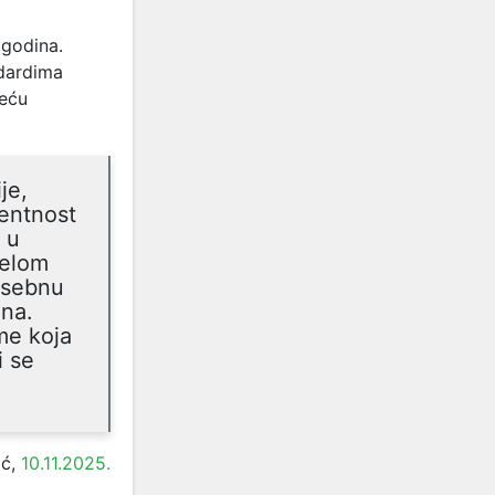
 godina.
ndardima
veću
je,
rentnost
o u
jelom
osebnu
ena.
me koja
i se
ić,
10.11.2025.