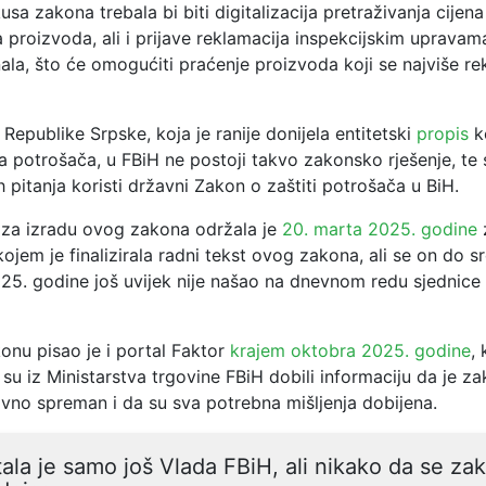
sa zakona trebala bi biti digitalizacija pretraživanja cijena 
a proizvoda, ali i prijave reklamacija inspekcijskim uprava
nala, što će omogućiti praćenje proizvoda koji se najviše re
 Republike Srpske, koja je ranije donijela entitetski
propis
k
a potrošača, u FBiH ne postoji takvo zakonsko rješenje, te 
ih pitanja koristi državni Zakon o zaštiti potrošača u BiH.
za izradu ovog zakona održala je
20. marta 2025. godine
ojem je finalizirala radni tekst ovog zakona, ali se on do s
5. godine još uvijek nije našao na dnevnom redu sjednice 
nu pisao je i portal Faktor
krajem oktobra 2025. godine
,
u iz Ministarstva trgovine FBiH dobili informaciju da je za
avno spreman i da su sva potrebna mišljenja dobijena.
ala je samo još Vlada FBiH, ali nikako da se za