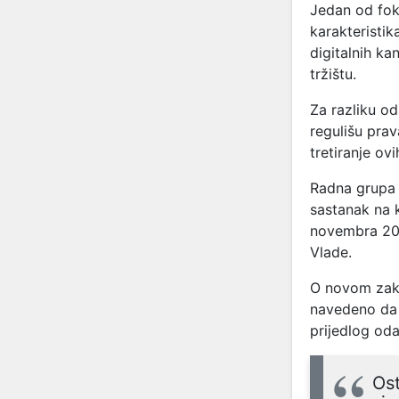
Jedan od foku
karakteristik
digitalnih ka
tržištu.
Za razliku od
regulišu prav
tretiranje ov
Radna grupa 
sastanak na k
novembra 202
Vlade.
O novom zako
navedeno da s
prijedlog od
Ost