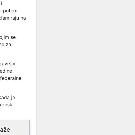
i
ma putem
klamiraju na
ojim se
se za
završni
redine
federalne
 kada je
konski
kaže