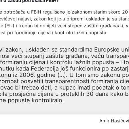
 o zaštiti potrošača FBiH?
ite potrošača u FBiH regulisano je zakonom starim skoro 20
ićevoj najavi, zakon koji je u pripremi usklađen je sa sta
e (EU) i trebao bi donijeti veći stepen zaštite građana/ki, 
st pri formiranju cijena i kontrolu lažnih popusta.
i zakon, usklađen sa standardima Europske uni
osi veći stupanj zaštite građana, veću transpa
 formiranju cijena i kontrolu lažnih popusta – i t
nutku kada Federacija još funkcionira po zastar
konu iz 2006. godine (…). U tom smo zakonu p
ornost posvetili transparentnosti formiranja cij
ovac bi trebao dati, a kupac imati podatak o to
bila prosječna cijena u proteklih 30 dana kako b
ne popuste kontroliralo.
Amir Hasičev