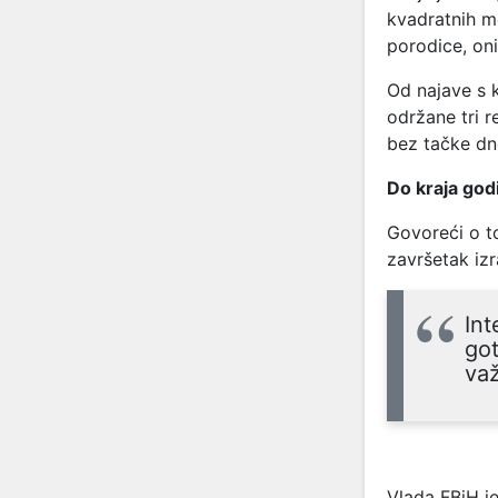
kvadratnih m
porodice, oni
Od najave s k
održane tri r
bez tačke dn
Do kraja god
Govoreći o t
završetak izr
Int
got
va
Vlada FBiH j