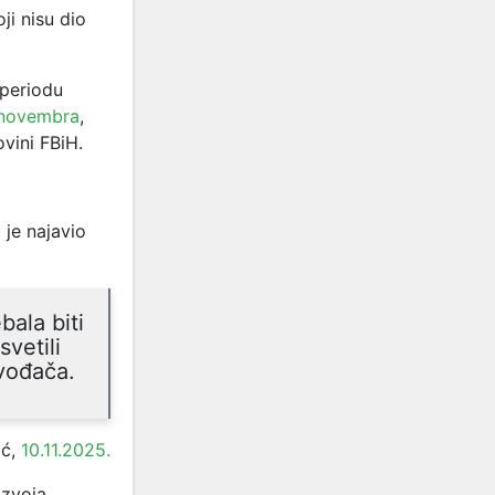
ji nisu dio
 periodu
 novembra
,
vini FBiH.
je najavio
bala biti
vetili
vođača.
ić,
10.11.2025.
azvoja