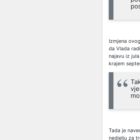
po
Izmjena ovog
da Vlada radi
najavu iz jul
krajem septe
Tak
vje
mog
Tada je nave
nedjelju za t