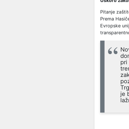
Uskoro zakon
Pitanje zašt
Prema Hasičev
Evropske unij
transparentno
Nov
don
pri
tre
za
poz
Trg
je 
laž