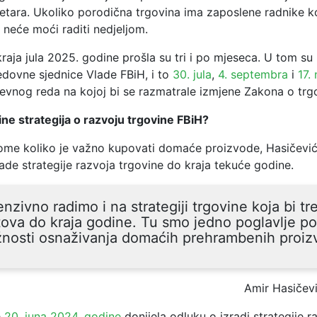
etara. Ukoliko porodična trgovina ima zaposlene radnike ko
 neće moći raditi nedjeljom.
raja jula 2025. godine prošla su tri i po mjeseca. U tom su
edovne sjednice Vlade FBiH, i to
30. jula
,
4. septembra
i
17.
evnog reda na kojoj bi se razmatrale izmjene Zakona o trgo
ine strategija o razvoju trgovine FBiH?
ome koliko je važno kupovati domaće proizvode, Hasičević 
ade strategije razvoja trgovine do kraja tekuće godine.
enzivno radimo i na strategiji trgovine koja bi tre
ova do kraja godine. Tu smo jedno poglavlje pos
žnosti osnaživanja domaćih prehrambenih proiz
Amir Hasičev
e
20. juna 2024. godine
donijela odluku o izradi strategije r