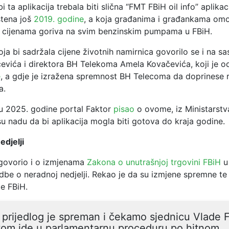
 ta aplikacija trebala biti slična “FMT FBiH oil info” aplikacij
tena još
2019. godine
, a koja građanima i građankama om
o cijenama goriva na svim benzinskim pumpama u FBiH.
koja bi sadržala cijene životnih namirnica govorilo se i na s
evića i direktora BH Telekoma Amela Kovačevića, koji je 
e
, a gdje je izražena spremnost BH Telecoma da doprinese re
a.
nu 2025. godine portal Faktor
pisao
o ovome, iz Ministarstv
 su nadu da bi aplikacija mogla biti gotova do kraja godine.
edjelji
 govorio i o izmjenama
Zakona o unutrašnjoj trgovini FBiH
u
dbe o neradnoj nedjelji. Rekao je da su izmjene spremne te
de FBiH.
 prijedlog je spreman i čekamo sjednicu Vlade 
tom ide u parlamentarnu proceduru po hitnom