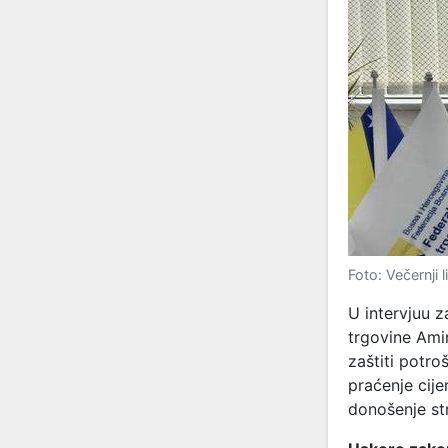
Foto: Večernji l
U intervjuu z
trgovine Ami
zaštiti potro
praćenje cije
donošenje str