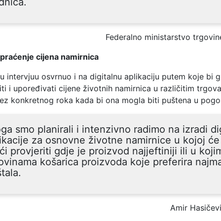
dnica.
Federalno ministarstvo trgovin
 praćenje cijena namirnica
u intervjuu osvrnuo i na digitalnu aplikaciju putem koje bi 
titi i upoređivati cijene životnih namirnica u različitim trgo
 bez konkretnog roka kada bi ona mogla biti puštena u pogo
ga smo planirali i intenzivno radimo na izradi di
ikacije za osnovne životne namirnice u kojoj ć
i provjeriti gdje je proizvod najjeftiniji ili u koji
ovinama košarica proizvoda koje preferira najm
tala.
Amir Hasičev