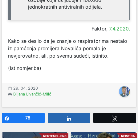
jednokratnih antiviralnih odijela.
Faktor,
7.4.2020.
Kako se desilo da je znanje o respiratorima nestalo
iz pamćenja premijera Novalića pomalo je
nevjerovatno, ali, po svemu sudeći, istinito.
(Istinomjer.ba)
29. 04. 2020
Biljana Livančić-Milić
Share
78
Share
Tweet
NEUTEMELJENO
NEISTINA