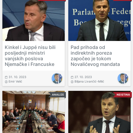
Kinkel i Juppé nisu bili
Pad prihoda od
posljednji ministri
indirektnih poreza
vanjskih poslova
započeo je tokom
Njemačke i Francuske
Novalićevog mandata
31. 10. 2023
27. 10. 2023
Emir Velić
Biljana Livančić-Milić
ANALIZE
NEISTINA