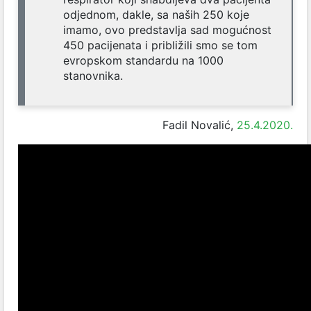
odjednom, dakle, sa naših 250 koje
imamo, ovo predstavlja sad mogućnost
450 pacijenata i približili smo se tom
evropskom standardu na 1000
stanovnika.
Fadil Novalić,
25.4.2020.