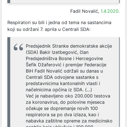
Fadil Novalić,
1.4.2020.
Respiratori su bili i jedna od tema na sastancima
koji su održani 7. aprila u Centrali SDA:
Predsjednik Stranke demokratske akcije
(SDA) Bakir Izetbegović, član
Predsjedništva Bosne i Hercegovine
Šefik Džaferović i premijer Federacije
BiH Fadil Novalić održali su danas u
Centrali SDA odvojene sastanke s
predstavnicima kantonalnih vlasti i
načelnicima općina iz SDA. (…)
Već je nabavljeno oko 200.000 testova
za koronavirus, do polovine mjeseca
očekuje se dopremanje novih 100
respiratora sa po dva izlaza, kao i
nabavka zaštitne opreme za medicinsko
osoblje koja uključuje i 100.000