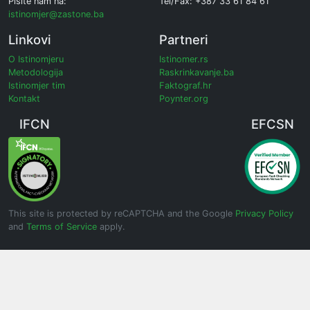
Pišite nam na:
Tel/Fax: +387 33 61 84 61
istinomjer@zastone.ba
Linkovi
Partneri
O Istinomjeru
Istinomer.rs
Metodologija
Raskrinkavanje.ba
Istinomjer tim
Faktograf.hr
Kontakt
Poynter.org
IFCN
EFCSN
This site is protected by reCAPTCHA and the Google
Privacy Policy
and
Terms of Service
apply.