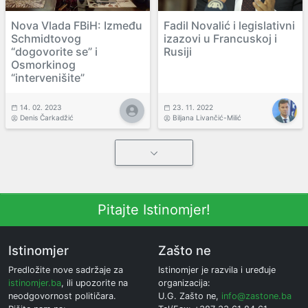
Nova Vlada FBiH: Između
Fadil Novalić i legislativni
Schmidtovog
izazovi u Francuskoj i
“dogovorite se” i
Rusiji
Osmorkinog
“intervenišite”
14. 02. 2023
23. 11. 2022
Denis Čarkadžić
Biljana Livančić-Milić
Pitajte Istinomjer!
Istinomjer
Zašto ne
Predložite nove sadržaje za
Istinomjer je razvila i uređuje
istinomjer.ba
, ili upozorite na
organizacija:
neodgovornost političara.
U.G. Zašto ne,
info@zastone.ba