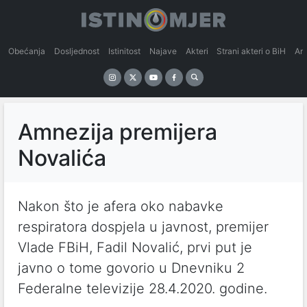
Obećanja
Dosljednost
Istinitost
Najave
Akteri
Strani akteri o BiH
An
Amnezija premijera
Novalića
Nakon što je afera oko nabavke
respiratora dospjela u javnost, premijer
Vlade FBiH, Fadil Novalić, prvi put je
javno o tome govorio u Dnevniku 2
Federalne televizije 28.4.2020. godine.