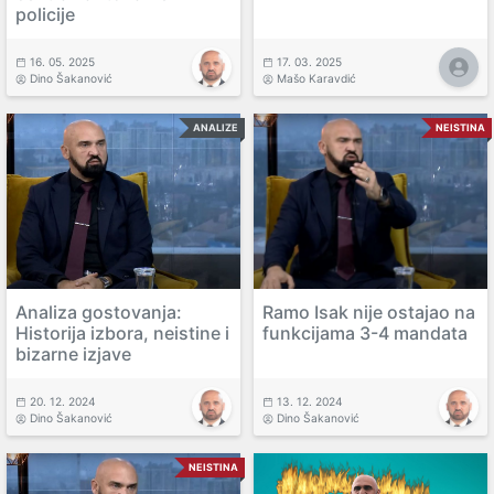
policije
16. 05. 2025
17. 03. 2025
Dino Šakanović
Mašo Karavdić
ANALIZE
NEISTINA
Analiza gostovanja:
Ramo Isak nije ostajao na
Historija izbora, neistine i
funkcijama 3-4 mandata
bizarne izjave
20. 12. 2024
13. 12. 2024
Dino Šakanović
Dino Šakanović
NEISTINA