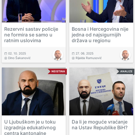
Rezervni sastav policije
Bosna i Hercegovina nije
ne formira se samo u
jedna od najsigurnijih
ratnim uslovima
država u regionu
02. 10. 2025
27. 06. 2025
Dino Šakanović
Rijalda Ramusović
NEISTINA
ANALIZE
U Ljubuškom je u toku
Da li je moguće vraćanje
izgradnja edukativnog
na Ustav Republike BiH?
centra kantonalne