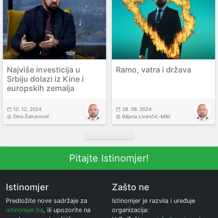
Najviše investicija u
Ramo, vatra i država
Srbiju dolazi iz Kine i
europskih zemalja
10. 12. 2024
28. 06. 2024
Dino Šakanović
Biljana Livančić-Milić
Pitajte Istinomjer!
Istinomjer
Zašto ne
Predložite nove sadržaje za
Istinomjer je razvila i uređuje
istinomjer.ba
, ili upozorite na
organizacija: