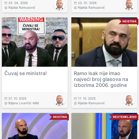
23. 04. 2026
23. 01. 2026
Rijalda Ramusović
Rijalda Ramusović
NEISTINA
Čuvaj se ministra!
Ramo Isak nije imao
najveći broj glasova na
izborima 2006. godine
27. 10. 2025
17. 10. 2025
Biljana Livančić-Milić
Rijalda Ramusović
NEISTINA
NEUTEMELJENO