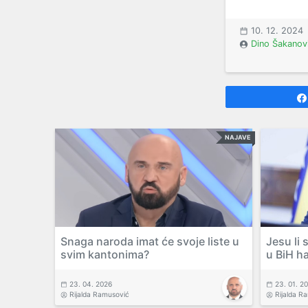
10. 12. 2024
Dino Šakanov
NAJAVE
Snaga naroda imat će svoje liste u
Jesu li 
svim kantonima?
u BiH h
23. 04. 2026
23. 01. 2
Rijalda Ramusović
Rijalda R