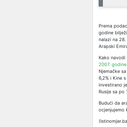
Prema poda
godine biljež
nalazi na 28.
Arapski Emira
Kako navodi 
2007. godine
Njemačke sa 1
6,2% i Kine s
investirano j
Rusije sa po 
Budući da ara
ocjenjujemo
(Istinomjer.b