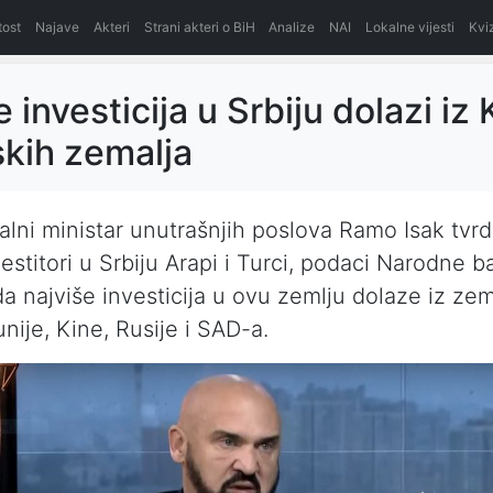
itost
Najave
Akteri
Strani akteri o BiH
Analize
NAI
Lokalne vijesti
Kvi
 investicija u Srbiju dolazi iz 
kih zemalja
alni ministar unutrašnjih poslova Ramo Isak tvrd
vestitori u Srbiju Arapi i Turci, podaci Narodne b
a najviše investicija u ovu zemlju dolaze iz zem
nije, Kine, Rusije i SAD-a.