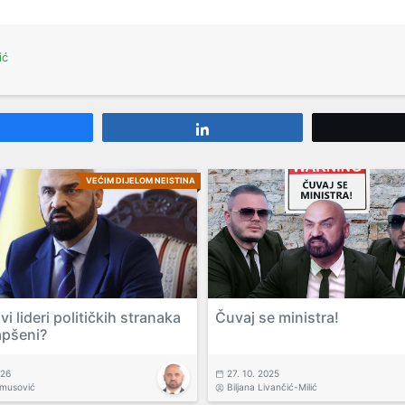
ić
Share
Share
VEĆIM DIJELOM NEISTINA
svi lideri političkih stranaka
Čuvaj se ministra!
apšeni?
026
27. 10. 2025
amusović
Biljana Livančić-Milić