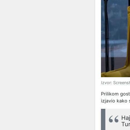
Izvor: Screens
Prilikom gos
izjavio kako s
Haj
Tur