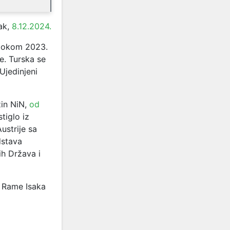
ak,
8.12.2024.
ji tokom 2023.
ke. Turska se
Ujedinjeni
zin NiN,
od
tiglo iz
ustrije sa
dstava
ih Država i
vu Rame Isaka