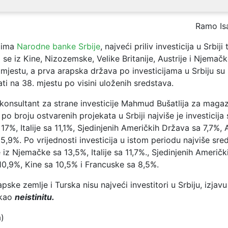
Ramo Is
cima
Narodne banke Srbije
, najveći priliv investicija u Srbi
i se iz Kine, Nizozemske, Velike Britanije, Austrije i Njemač
 mjestu, a prva arapska država po investicijama u Srbiju su 
ti na 38. mjestu po visini uloženih sredstava.
konsultant za strane investicije Mahmud Bušatlija za maga
po broju ostvarenih projekata u Srbiji najviše je investicija s
7%, Italije sa 11,1%, Sjedinjenih Američkih Država sa 7,7%, A
 5,9%. Po vrijednosti investicija u istom periodu najviše sre
e iz Njemačke sa 13,5%, Italije sa 11,7%., Sjedinjenih Američk
10,9%, Kine sa 10,5% i Francuske sa 8,5%.
pske zemlje i Turska nisu najveći investitori u Srbiju, izja
 kao
neistinitu.
a)