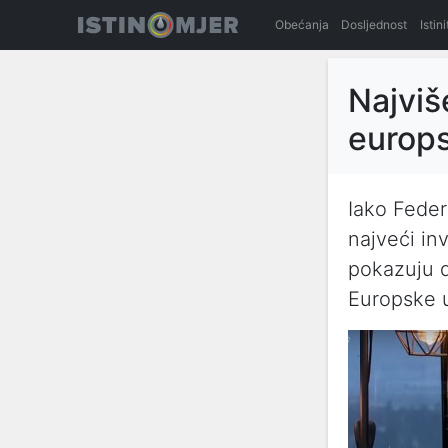
Obećanja
Dosljednost
Istin
Najviše
europs
Iako Feder
najveći in
pokazuju d
Europske u