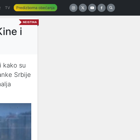
z
TV
Predizborna obećanja
NEISTINA
Kine i
i kako su
anke Srbije
alja