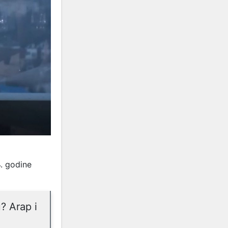
. godine
u? Arap i