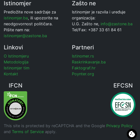
Istinomjer
Zašto ne
Predložite nove sadržaje za
Istinomjer je razvila i uređuje
istinomjer.ba
, ili upozorite na
organizacija:
neodgovornost političara.
U.G. Zašto ne,
info@zastone.ba
Pišite nam na:
Tel/Fax: +387 33 61 84 61
istinomjer@zastone.ba
Linkovi
Partneri
O Istinomjeru
Istinomer.rs
Metodologija
Raskrinkavanje.ba
Istinomjer tim
Faktograf.hr
Kontakt
Poynter.org
IFCN
EFCSN
This site is protected by reCAPTCHA and the Google
Privacy Policy
and
Terms of Service
apply.