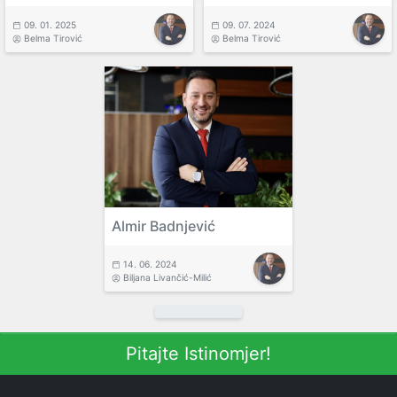
09. 01. 2025
09. 07. 2024
Belma Tirović
Belma Tirović
Almir Badnjević
14. 06. 2024
Biljana Livančić-Milić
Pitajte Istinomjer!