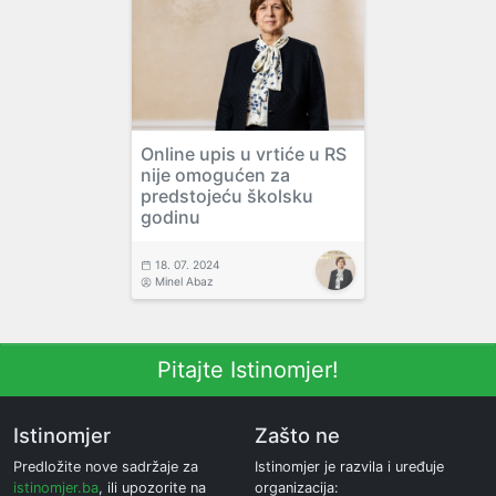
Online upis u vrtiće u RS
nije omogućen za
predstojeću školsku
godinu
18. 07. 2024
Minel Abaz
Pitajte Istinomjer!
Istinomjer
Zašto ne
Predložite nove sadržaje za
Istinomjer je razvila i uređuje
istinomjer.ba
, ili upozorite na
organizacija: