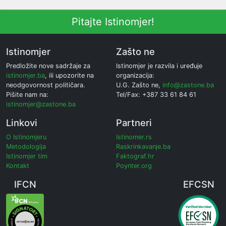
Pitajte Istinomjer!
Istinomjer
Zašto ne
Predložite nove sadržaje za
Istinomjer je razvila i uređuje
istinomjer.ba
, ili upozorite na
organizacija:
neodgovornost političara.
U.G. Zašto ne,
info@zastone.ba
Pišite nam na:
Tel/Fax: +387 33 61 84 61
istinomjer@zastone.ba
Linkovi
Partneri
O Istinomjeru
Istinomer.rs
Metodologija
Raskrinkavanje.ba
Istinomjer tim
Faktograf.hr
Kontakt
Poynter.org
IFCN
EFCSN