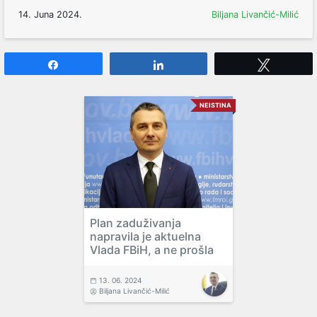
14. Juna 2024.
Biljana Livančić-Milić
Share
Share
Tweet
NEISTINA
Plan zaduživanja
napravila je aktuelna
Vlada FBiH, a ne prošla
13. 06. 2024
Biljana Livančić-Milić