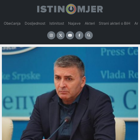
Obećanja
Dosljednost
Istinitost
Najave
Akteri
Strani akteri o BiH
An