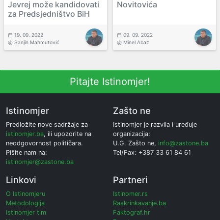
Jevrej može kandidovati
Novitovića
za Predsjedništvo BiH
19. 09. 2022
09. 09. 2022
Sanjin Mahmutović
Minel Abaz
Pitajte Istinomjer!
Istinomjer
Zašto ne
Predložite nove sadržaje za
Istinomjer je razvila i uređuje
istinomjer.ba
, ili upozorite na
organizacija:
neodgovornost političara.
U.G. Zašto ne,
info@zastone.ba
Pišite nam na:
Tel/Fax: +387 33 61 84 61
istinomjer@zastone.ba
Linkovi
Partneri
O Istinomjeru
Istinomer.rs
Metodologija
Raskrinkavanje.ba
Istinomjer tim
Faktograf.hr