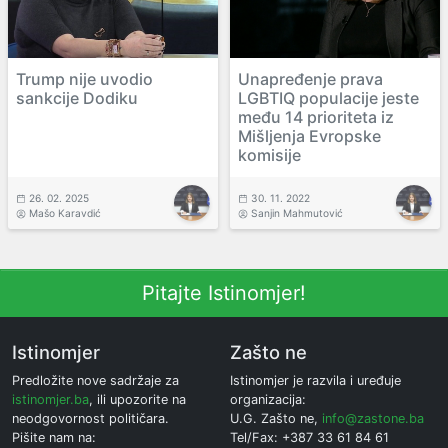
Trump nije uvodio
Unapređenje prava
sankcije Dodiku
LGBTIQ populacije jeste
među 14 prioriteta iz
Mišljenja Evropske
komisije
26. 02. 2025
30. 11. 2022
Mašo Karavdić
Sanjin Mahmutović
Pitajte Istinomjer!
Istinomjer
Zašto ne
Predložite nove sadržaje za
Istinomjer je razvila i uređuje
istinomjer.ba
, ili upozorite na
organizacija:
neodgovornost političara.
U.G. Zašto ne,
info@zastone.ba
Pišite nam na:
Tel/Fax: +387 33 61 84 61