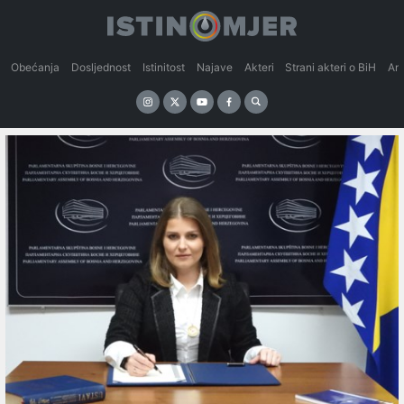
Obećanja
Dosljednost
Istinitost
Najave
Akteri
Strani akteri o BiH
An