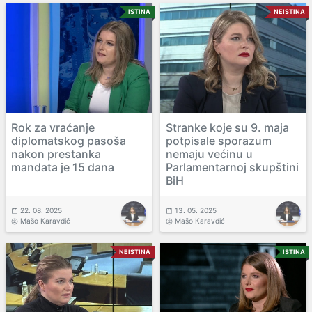
ISTINA
NEISTINA
Rok za vraćanje
Stranke koje su 9. maja
diplomatskog pasoša
potpisale sporazum
nakon prestanka
nemaju većinu u
mandata je 15 dana
Parlamentarnoj skupštini
BiH
22. 08. 2025
13. 05. 2025
Mašo Karavdić
Mašo Karavdić
NEISTINA
ISTINA