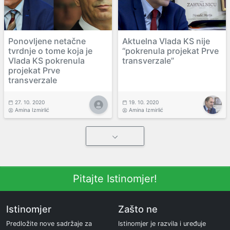
Ponovljene netačne
Aktuelna Vlada KS nije
tvrdnje o tome koja je
“pokrenula projekat Prve
Vlada KS pokrenula
transverzale”
projekat Prve
transverzale
27. 10. 2020
19. 10. 2020
Amina Izmirlić
Amina Izmirlić
Pitajte Istinomjer!
Istinomjer
Zašto ne
Predložite nove sadržaje za
Istinomjer je razvila i uređuje