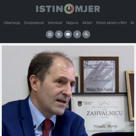
Obećanja
Dosljednost
Istinitost
Najave
Akteri
Strani akteri o BiH
An