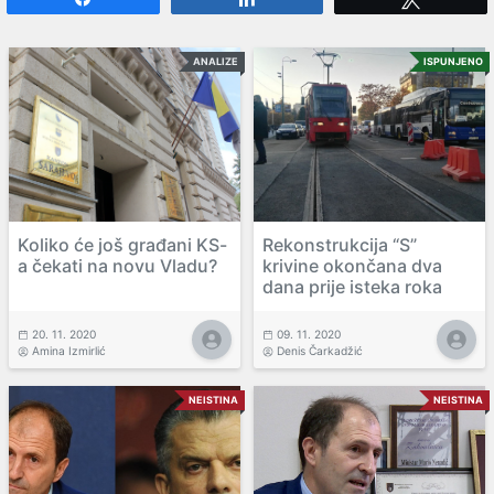
ANALIZE
ISPUNJENO
Koliko će još građani KS-
Rekonstrukcija “S”
a čekati na novu Vladu?
krivine okončana dva
dana prije isteka roka
20. 11. 2020
09. 11. 2020
Amina Izmirlić
Denis Čarkadžić
NEISTINA
NEISTINA