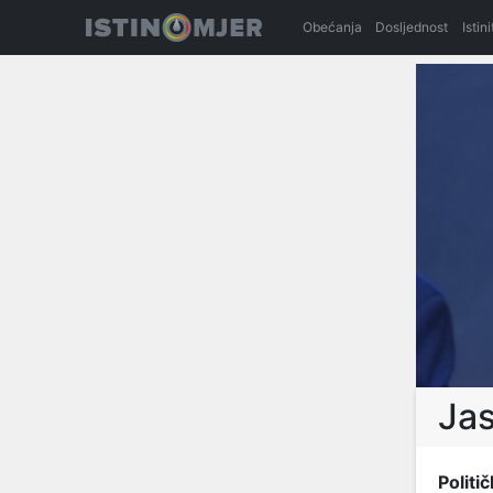
Obećanja
Dosljednost
Istin
Jas
Politič