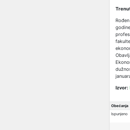
Trenut
Rođen 
godine
profes
fakult
ekonom
Obavlj
Ekonom
dužnos
januar
Izvor:
Obećanja
Ispunjeno