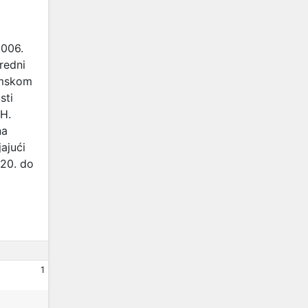
2006.
redni
omskom
sti
iH.
na
ajući
020. do
1