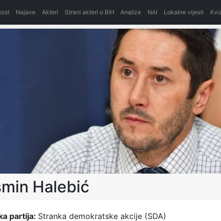
itost
Najave
Akteri
Strani akteri o BiH
Analize
NAI
Lokalne vijesti
Kvi
min Halebić
ka partija:
Stranka demokratske akcije (SDA)