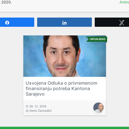
a 2020.
Amina
Share
Share
ISPUNJENO
Usvojena Odluka o privremenom
finansiranju potreba Kantona
Sarajevo
26. 12. 2018
Denis Čarkadžić