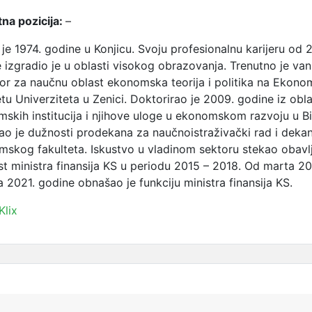
na pozicija:
–
je 1974. godine u Konjicu. Svoju profesionalnu karijeru od 
 izgradio je u oblasti visokog obrazovanja. Trenutno je van
or za naučnu oblast ekonomska teorija i politika na Ekon
etu Univerziteta u Zenici. Doktorirao je 2009. godine iz obla
skih institucija i njihove uloge u ekonomskom razvoju u B
ao je dužnosti prodekana za naučnoistraživački rad i deka
skog fakulteta. Iskustvo u vladinom sektoru stekao obavlj
t ministra finansija KS u periodu 2015 – 2018. Od marta 2
a 2021. godine obnašao je funkciju ministra finansija KS.
Klix