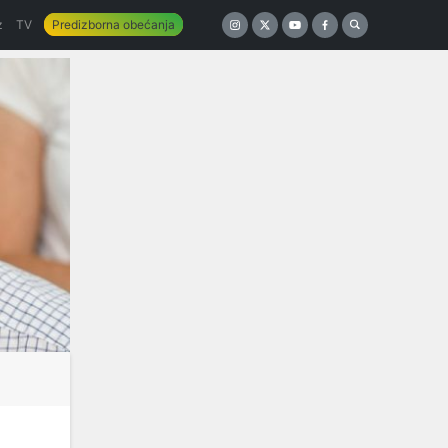
z
TV
Predizborna obećanja