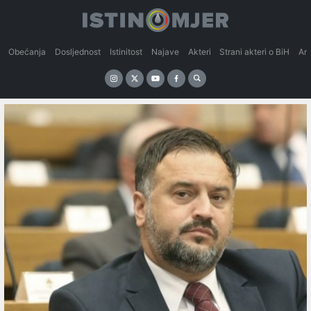
Obećanja
Dosljednost
Istinitost
Najave
Akteri
Strani akteri o BiH
An