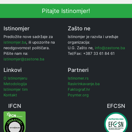
Pitajte Istinomjer!
Istinomjer
Zašto ne
Predložite nove sadržaje za
Istinomjer je razvila i uređuje
istinomjer.ba
, ili upozorite na
organizacija:
neodgovornost političara.
U.G. Zašto ne,
info@zastone.ba
Pišite nam na:
Tel/Fax: +387 33 61 84 61
istinomjer@zastone.ba
Linkovi
Partneri
O Istinomjeru
Istinomer.rs
Metodologija
Raskrinkavanje.ba
Istinomjer tim
Faktograf.hr
Kontakt
Poynter.org
IFCN
EFCSN