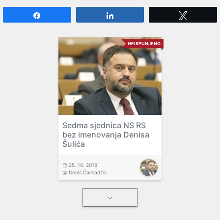
Share
Share
Tweet
NEISPUNJENO
Sedma sjednica NS RS
bez imenovanja Denisa
Šulića
25. 10. 2019
Denis Čarkadžić