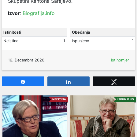
Skupštini Kantona Sarajevo.
Izvor
:
Biografija.info
Istinitosti
Obećanja
Neistina
1
Ispunjeno
1
16. Decembra 2020.
Istinomjer
Share
Share
Tweet
NEISTINA
ISPUNJENO