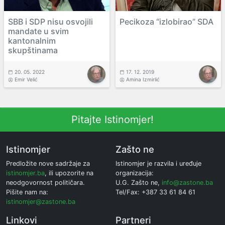
SBB i SDP nisu osvojili
Pecikoza “izlobirao” SDA
mandate u svim
kantonalnim
skupštinama
20. 05. 2022
17. 12. 2019
Emir Velić
Amina Izmirlić
Pitajte Istinomjer!
Istinomjer
Zašto ne
Predložite nove sadržaje za
Istinomjer je razvila i uređuje
istinomjer.ba
, ili upozorite na
organizacija:
neodgovornost političara.
U.G. Zašto ne,
info@zastone.ba
Pišite nam na:
Tel/Fax: +387 33 61 84 61
istinomjer@zastone.ba
Linkovi
Partneri