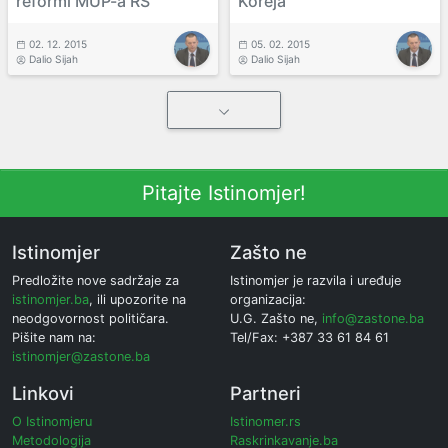
reformi MUP-a RS
Koreja
02. 12. 2015
05. 02. 2015
Dalio Sijah
Dalio Sijah
Pitajte Istinomjer!
Istinomjer
Zašto ne
Predložite nove sadržaje za
Istinomjer je razvila i uređuje
istinomjer.ba
, ili upozorite na
organizacija:
neodgovornost političara.
U.G. Zašto ne,
info@zastone.ba
Pišite nam na:
Tel/Fax: +387 33 61 84 61
istinomjer@zastone.ba
Linkovi
Partneri
O Istinomjeru
Istinomer.rs
Metodologija
Raskrinkavanje.ba