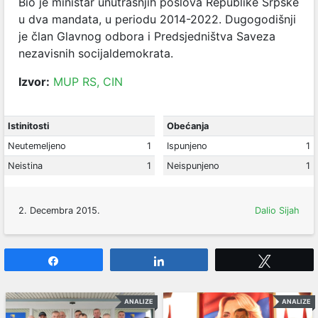
Bio je ministar unutrašnjih poslova Republike Srpske
u dva mandata, u periodu 2014-2022. Dugogodišnji
je član Glavnog odbora i Predsjedništva Saveza
nezavisnih socijaldemokrata.
Izvor:
MUP RS,
CIN
Istinitosti
Obećanja
Neutemeljeno
1
Ispunjeno
1
Neistina
1
Neispunjeno
1
2. Decembra 2015.
Dalio Sijah
Share
Share
Tweet
ANALIZE
ANALIZE