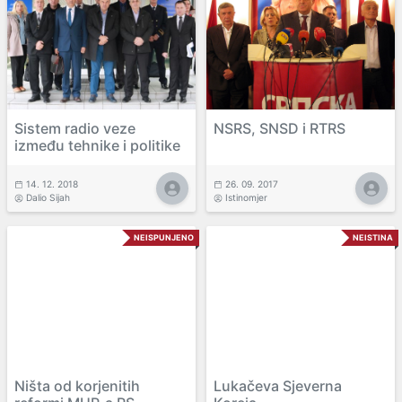
Sistem radio veze
NSRS, SNSD i RTRS
između tehnike i politike
14. 12. 2018
26. 09. 2017
Dalio Sijah
Istinomjer
NEISPUNJENO
NEISTINA
Ništa od korjenitih
Lukačeva Sjeverna