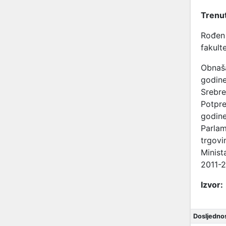
Trenut
Rođen 
fakult
Obnaša
godin
Srebr
Potpre
godin
Parlam
trgov
Minist
2011-2
Izvor:
Dosljednos