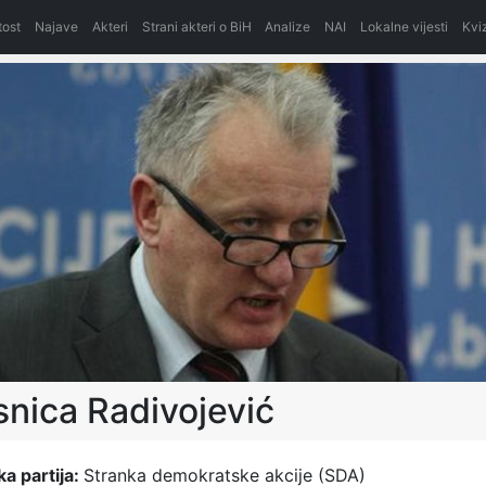
itost
Najave
Akteri
Strani akteri o BiH
Analize
NAI
Lokalne vijesti
Kvi
nica Radivojević
ka partija:
Stranka demokratske akcije (SDA)