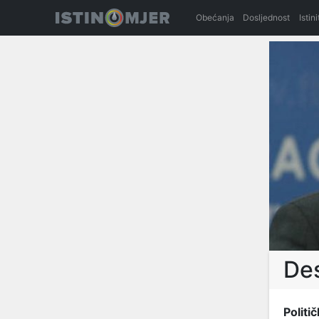
Obećanja
Dosljednost
Istin
Des
Politič