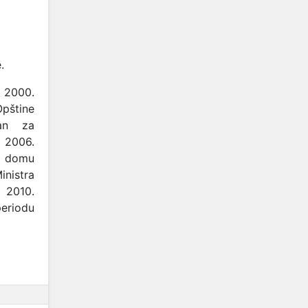
m
.
d 2000.
pštine
van za
o 2006.
m domu
inistra
 2010.
periodu