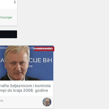
2
stinomjer
Tweet
UNCATEGORIZED
NEISPUNJENO
nafte željeznicom i kontrola
mpi do kraja 2008. godine
010