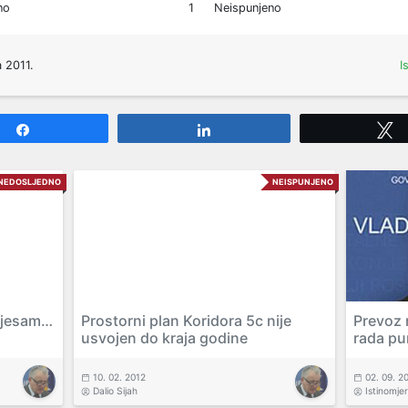
no
1
Neispunjeno
 2011.
I
Share
Share
NEDOSLJEDNO
NEISPUNJENO
, jesam…
Prostorni plan Koridora 5c nije
Prevoz 
usvojen do kraja godine
rada pu
10. 02. 2012
02. 09. 2
Dalio Sijah
Istinomjer