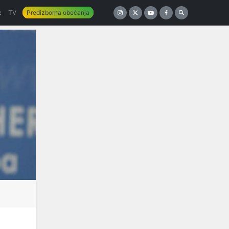
z
TV
Predizborna obećanja