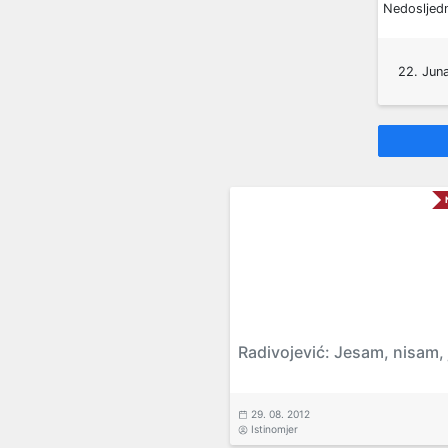
Nedosljed
22. Juna
Radivojević: Jesam, nisam
29. 08. 2012
Istinomjer