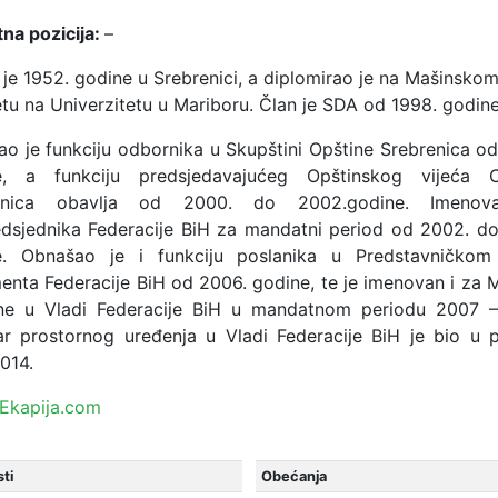
na pozicija:
–
je 1952. godine u Srebrenici, a diplomirao je na Mašinsko
etu na Univerzitetu u Mariboru. Član je SDA od 1998. godine
o je funkciju odbornika u Skupštini Opštine Srebrenica o
e, a funkciju predsjedavajućeg Opštinskog vijeća O
enica obavlja od 2000. do 2002.godine. Imeno
dsjednika Federacije BiH za mandatni period od 2002. d
e. Obnašao je i funkciju poslanika u Predstavničko
enta Federacije BiH od 2006. godine, te je imenovan i za M
ine u Vladi Federacije BiH u mandatnom periodu 2007 –
ar prostornog uređenja u Vladi Federacije BiH je bio u 
014.
Ekapija.com
ti
Obećanja